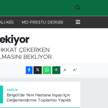
LI-KİĞI
MD PRESTİJ DERGİSİ
çekiyor
DİKKAT ÇEKERKEN
MASINI BEKLİYOR.
-
+
A
A
1
SAĞLIK
Bingöl’de Yeni Hastane İnşası İçin
Değerlendirme Toplantısı Yapıldı