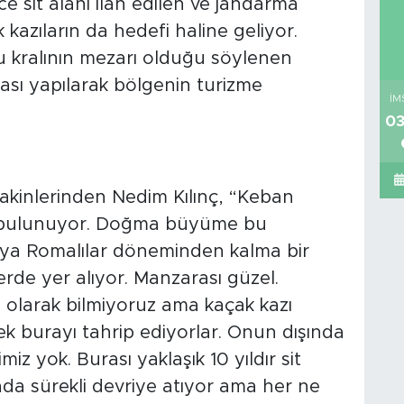
nce sit alanı ilan edilen ve jandarma
azıların da hedefi haline geliyor.
tu kralının mezarı olduğu söylenen
ması yapılarak bölgenin turizme
İM
03
akinlerinden Nedim Kılınç, “Keban
e bulunuyor. Doğma büyüme bu
eya Romalılar döneminden kalma bir
yerde yer alıyor. Manzarası güzel.
m olarak bilmiyoruz ama kaçak kazı
k burayı tahrip ediyorlar. Onun dışında
miz yok. Burası yaklaşık 10 yıldır sit
rada sürekli devriye atıyor ama her ne