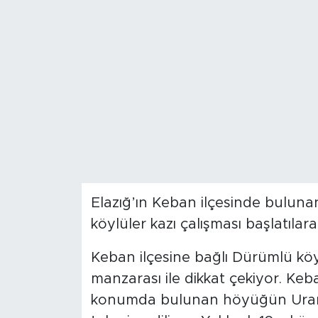
Spor
Yaşam
Sağlık
Eğitim
Ekonomi
Elazığ’ın Keban ilçesinde buluna
Hava Durumu
köylüler kazı çalışması başlatılara
Tavz Der
Keban ilçesine bağlı Dürümlü k
manzarası ile dikkat çekiyor. Keb
Bingöl Kaza Haberleri
konumda bulunan höyüğün Urart