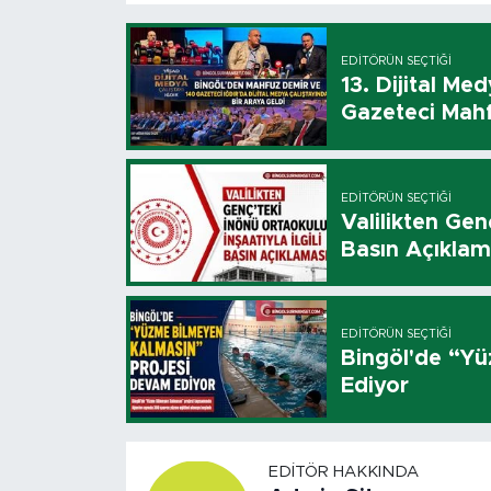
EDITÖRÜN SEÇTIĞI
13. Dijital Me
Gazeteci Mahf
EDITÖRÜN SEÇTIĞI
Valilikten Genç
Basın Açıklam
EDITÖRÜN SEÇTIĞI
Bingöl'de “Y
Ediyor
EDITÖR HAKKINDA