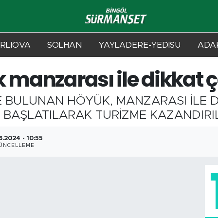
RLIOVA
SOLHAN
YAYLADERE-YEDİSU
ADAK
 manzarası ile dikkat 
DE BULUNAN HÖYÜK, MANZARASI İLE 
I BAŞLATILARAK TURİZME KAZANDIRIL
6.2024 - 10:55
ÜNCELLEME