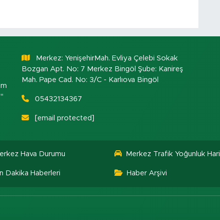
Merkez: YenişehirMah. Evliya Çelebi Sokak
Bozgan Apt. No: 7 Merkez Bingöl Şube: Kanireş
Mah. Pape Cad. No: 3/C - Karlıova Bingöl
om
."
05432134367
[email protected]
erkez Hava Durumu
Merkez Trafik Yoğunluk Hari
n Dakika Haberleri
Haber Arşivi