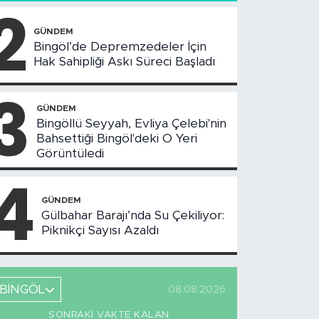
2
GÜNDEM
Bingöl’de Depremzedeler İçin
Hak Sahipliği Askı Süreci Başladı
3
GÜNDEM
Bingöllü Seyyah, Evliya Çelebi'nin
Bahsettiği Bingöl'deki O Yeri
Görüntüledi
4
GÜNDEM
Gülbahar Barajı’nda Su Çekiliyor:
Piknikçi Sayısı Azaldı
BİNGÖL
08.08.2026
SONRAKI VAKTE KALAN