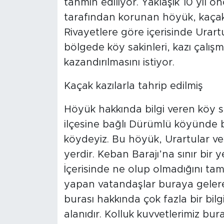
tahmin ediliyor. Yaklaşık 10 yıl ö
tarafından korunan höyük, kaçak k
Rivayetlere göre içerisinde Urar
bölgede köy sakinleri, kazı çalış
kazandırılmasını istiyor.
Kaçak kazılarla tahrip edilmiş
Höyük hakkında bilgi veren köy s
ilçesine bağlı Dürümlü köyünd
köydeyiz. Bu höyük, Urartular v
yerdir. Keban Barajı’na sınır bir 
İçerisinde ne olup olmadığını ta
yapan vatandaşlar buraya gelere
burası hakkında çok fazla bir bilgi
alanıdır. Kolluk kuvvetlerimiz bu