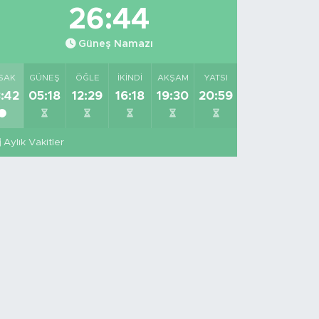
26:44
Güneş Namazı
SAK
GÜNEŞ
ÖĞLE
İKINDI
AKŞAM
YATSI
:42
05:18
12:29
16:18
19:30
20:59
Aylık Vakitler