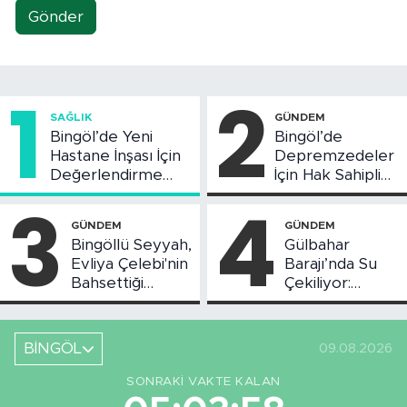
Gönder
1
2
SAĞLIK
GÜNDEM
Bingöl’de Yeni
Bingöl’de
Hastane İnşası İçin
Depremzedeler
Değerlendirme
İçin Hak Sahipliği
Toplantısı Yapıldı
Askı Süreci
3
4
Başladı
GÜNDEM
GÜNDEM
Bingöllü Seyyah,
Gülbahar
Evliya Çelebi'nin
Barajı’nda Su
Bahsettiği
Çekiliyor:
Bingöl'deki O
Piknikçi Sayısı
Yeri Görüntüledi
Azaldı
BİNGÖL
09.08.2026
SONRAKI VAKTE KALAN