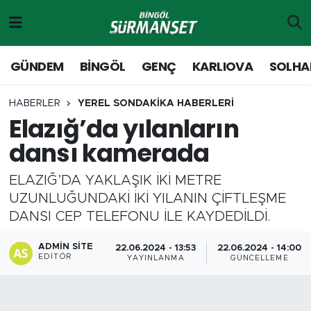
Gündem
Merkez Nöbetçi Eczaneler
GÜNDEM
BİNGÖL
GENÇ
KARLIOVA
SOLHA
Genç
Merkez Hava Durumu
HABERLER
YEREL SONDAKİKA HABERLERİ
Elazığ’da yılanların
Solhan
Merkez Trafik Yoğunluk Haritası
dansı kamerada
Karlıova
Süper Lig Puan Durumu ve Fikstür
ELAZIĞ’DA YAKLAŞIK İKİ METRE
Adaklı-Kiğı
Tüm Manşetler
UZUNLUĞUNDAKİ İKİ YILANIN ÇİFTLEŞME
DANSI CEP TELEFONU İLE KAYDEDİLDİ.
Yayladere-Yedisu
Son Dakika Haberleri
ADMIN SITE
22.06.2024 - 13:53
22.06.2024 - 14:00
EDITÖR
YAYINLANMA
GÜNCELLEME
MD Prestij Dergisi
Haber Arşivi
Siyaset