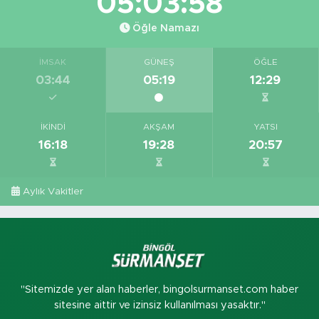
05:03:58
Öğle Namazı
İMSAK
GÜNEŞ
ÖĞLE
03:44
05:19
12:29
İKINDI
AKŞAM
YATSI
16:18
19:28
20:57
Aylık Vakitler
"Sitemizde yer alan haberler, bingolsurmanset.com haber
sitesine aittir ve izinsiz kullanılması yasaktır."