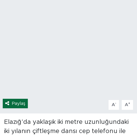
Spor
Yaşam
Sağlık
Eğitim
Ekonomi
Hava Durumu
Paylaş
-
+
Tavz Der
A
A
Bingöl Kaza Haberleri
Elazığ’da yaklaşık iki metre uzunluğundaki
iki yılanın çiftleşme dansı cep telefonu ile