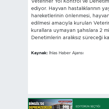
Veteriner Yol Kontrol ve Deneti
ediyor. Hayvan hastalıklarının ya
hareketlerinin önlenmesi, hayvanl
edilmesi amacıyla kurulan Veteri
kurallara uymayan şahıslara 2 mi
Denetimlerin aralıksız süreceği ka
Kaynak:
İhlas Haber Ajansı
EDITÖRÜN SEÇTIĞI