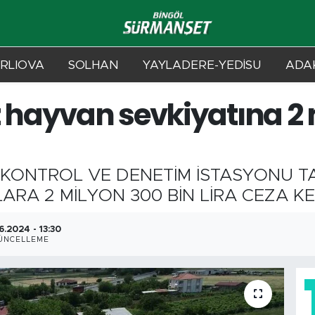
RLIOVA
SOLHAN
YAYLADERE-YEDİSU
ADAK
z hayvan sevkiyatına 2
L KONTROL VE DENETİM İSTASYONU 
RA 2 MİLYON 300 BİN LİRA CEZA KES
6.2024 - 13:30
ÜNCELLEME