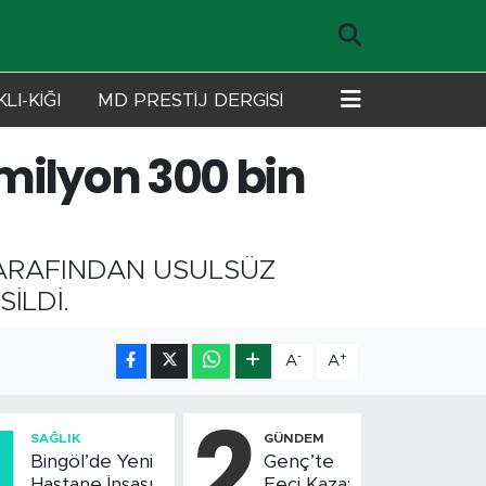
LI-KİĞI
MD PRESTİJ DERGİSİ
 milyon 300 bin
TARAFINDAN USULSÜZ
İLDİ.
-
+
A
A
1
2
SAĞLIK
GÜNDEM
Bingöl’de Yeni
Genç’te
Hastane İnşası
Feci Kaza: