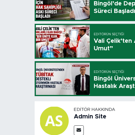
Bingöl’de Dep
Süreci Başlad
EDITÖRÜN SEÇTIĞI
Vali Çelik’ten
Umut”
EDITÖRÜN SEÇTIĞI
Bingöl Üniver
Hastalık Araşt
EDITÖR HAKKINDA
Admin Site