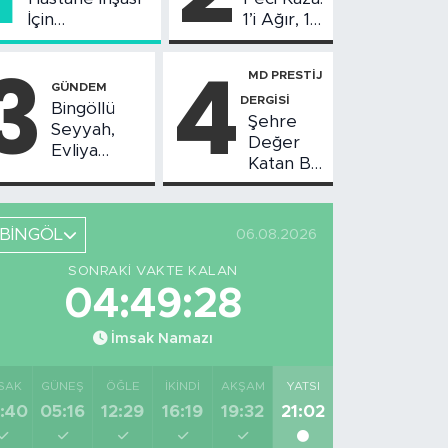
İçin
1’i Ağır, 10
Değerlendirme
Yaralı
3
4
Toplantısı
MD PRESTİJ
Yapıldı
GÜNDEM
DERGİSİ
Bingöllü
Şehre
Seyyah,
Değer
Evliya
Katan Bir
Çelebi'nin
Birikim:
Bahsettiği
Burhan
Bingöl'deki
Arıkız
O Yeri
BİNGÖL
06.08.2026
Görüntüledi
SONRAKI VAKTE KALAN
04:49:28
İmsak Namazı
SAK
GÜNEŞ
ÖĞLE
İKINDI
AKŞAM
YATSI
:40
05:16
12:29
16:19
19:32
21:02