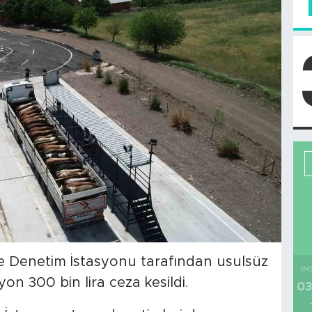
ve Denetim İstasyonu tarafından usulsüz
İM
on 300 bin lira ceza kesildi.
03