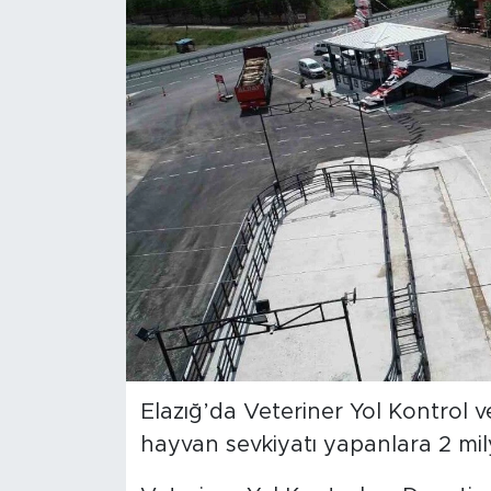
Spor
Yaşam
Sağlık
Eğitim
Ekonomi
Hava Durumu
Tavz Der
Elazığ’da Veteriner Yol Kontrol 
Bingöl Kaza Haberleri
hayvan sevkiyatı yapanlara 2 mily