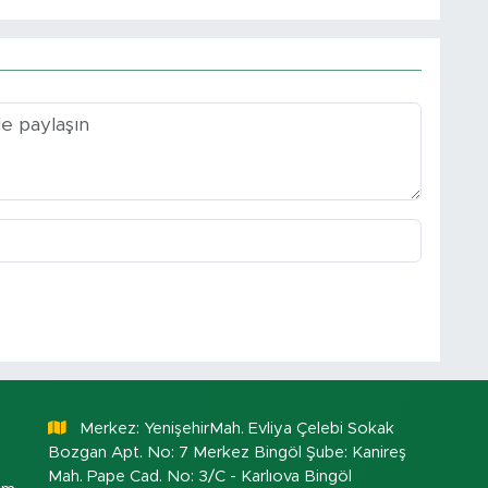
Merkez: YenişehirMah. Evliya Çelebi Sokak
Bozgan Apt. No: 7 Merkez Bingöl Şube: Kanireş
Mah. Pape Cad. No: 3/C - Karlıova Bingöl