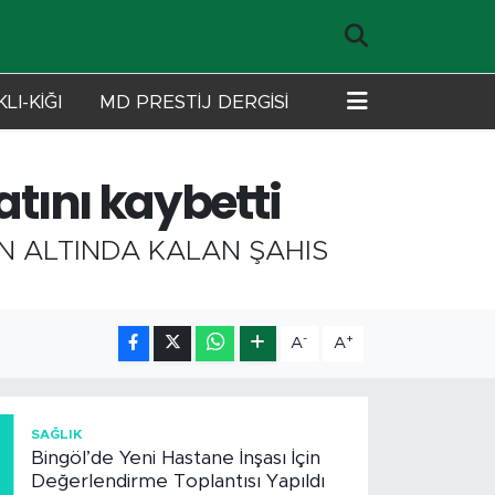
LI-KİĞI
MD PRESTİJ DERGİSİ
atını kaybetti
N ALTINDA KALAN ŞAHIS
-
+
A
A
1
SAĞLIK
Bingöl’de Yeni Hastane İnşası İçin
Değerlendirme Toplantısı Yapıldı