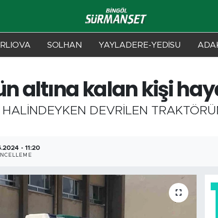
RLIOVA
SOLHAN
YAYLADERE-YEDİSU
ADAK
ün altına kalan kişi hay
R HALİNDEYKEN DEVRİLEN TRAKTÖRÜ
.2024 - 11:20
NCELLEME