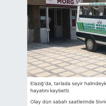
Spor
Yaşam
Sağlık
Eğitim
Ekonomi
Hava Durumu
Tavz Der
Elazığ’da, tarlada seyir halindeyk
hayatını kaybetti.
Bingöl Kaza Haberleri
Olay dün sabah saatlerinde Sivri