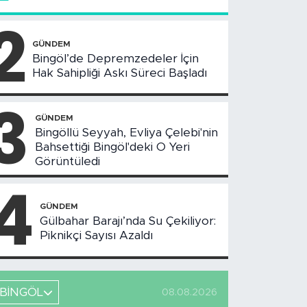
2
GÜNDEM
Bingöl’de Depremzedeler İçin
Hak Sahipliği Askı Süreci Başladı
3
GÜNDEM
Bingöllü Seyyah, Evliya Çelebi'nin
Bahsettiği Bingöl'deki O Yeri
Görüntüledi
4
GÜNDEM
Gülbahar Barajı’nda Su Çekiliyor:
Piknikçi Sayısı Azaldı
BİNGÖL
08.08.2026