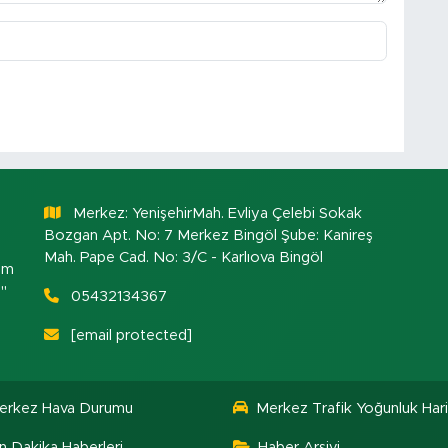
Merkez: YenişehirMah. Evliya Çelebi Sokak
Bozgan Apt. No: 7 Merkez Bingöl Şube: Kanireş
Mah. Pape Cad. No: 3/C - Karlıova Bingöl
om
."
05432134367
[email protected]
erkez Hava Durumu
Merkez Trafik Yoğunluk Hari
n Dakika Haberleri
Haber Arşivi