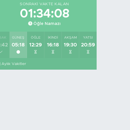
SONRAKI VAKTE KALAN
01:34:07
Öğle Namazı
SAK
GÜNEŞ
ÖĞLE
İKINDI
AKŞAM
YATSI
:42
05:18
12:29
16:18
19:30
20:59
Aylık Vakitler