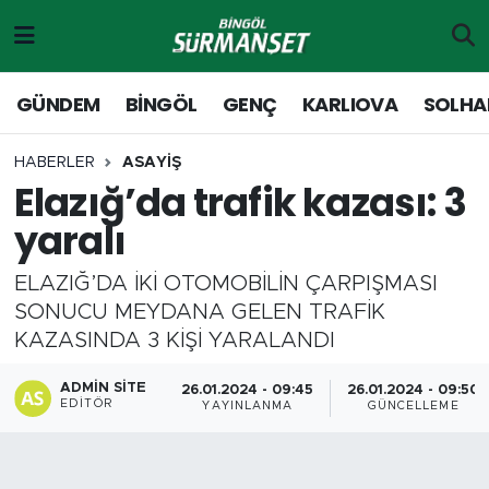
Gündem
Merkez Nöbetçi Eczaneler
GÜNDEM
BİNGÖL
GENÇ
KARLIOVA
SOLHA
Genç
Merkez Hava Durumu
HABERLER
ASAYİŞ
Elazığ’da trafik kazası: 3
Solhan
Merkez Trafik Yoğunluk Haritası
yaralı
Karlıova
Süper Lig Puan Durumu ve Fikstür
ELAZIĞ’DA İKİ OTOMOBİLİN ÇARPIŞMASI
Adaklı-Kiğı
Tüm Manşetler
SONUCU MEYDANA GELEN TRAFİK
KAZASINDA 3 KİŞİ YARALANDI
Yayladere-Yedisu
Son Dakika Haberleri
ADMIN SITE
26.01.2024 - 09:45
26.01.2024 - 09:50
EDITÖR
YAYINLANMA
GÜNCELLEME
MD Prestij Dergisi
Haber Arşivi
Siyaset