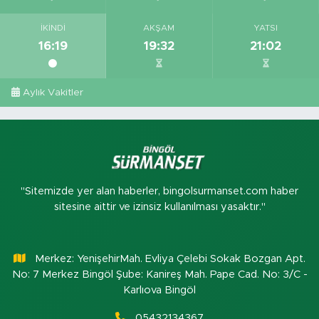
İKINDI
AKŞAM
YATSI
16:19
19:32
21:02
Aylık Vakitler
"Sitemizde yer alan haberler, bingolsurmanset.com haber
sitesine aittir ve izinsiz kullanılması yasaktır."
Merkez: YenişehirMah. Evliya Çelebi Sokak Bozgan Apt.
No: 7 Merkez Bingöl Şube: Kanireş Mah. Pape Cad. No: 3/C -
Karlıova Bingöl
05432134367