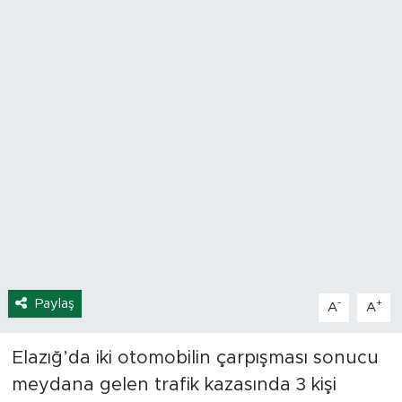
Spor
Yaşam
Sağlık
Eğitim
Ekonomi
Hava Durumu
Paylaş
-
+
Tavz Der
A
A
Bingöl Kaza Haberleri
Elazığ’da iki otomobilin çarpışması sonucu
meydana gelen trafik kazasında 3 kişi