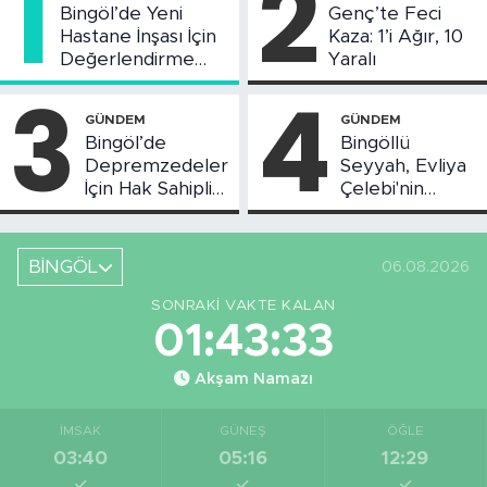
1
2
Bingöl’de Yeni
Genç’te Feci
Hastane İnşası İçin
Kaza: 1’i Ağır, 10
Değerlendirme
Yaralı
Toplantısı Yapıldı
3
4
GÜNDEM
GÜNDEM
Bingöl’de
Bingöllü
Depremzedeler
Seyyah, Evliya
İçin Hak Sahipliği
Çelebi'nin
Askı Süreci
Bahsettiği
Başladı
Bingöl'deki O
Yeri
BİNGÖL
06.08.2026
Görüntüledi
SONRAKI VAKTE KALAN
01:43:32
Akşam Namazı
İMSAK
GÜNEŞ
ÖĞLE
03:40
05:16
12:29