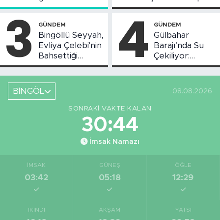
Toplantısı Yapıldı
Askı Süreci
3
4
Başladı
GÜNDEM
GÜNDEM
Bingöllü Seyyah,
Gülbahar
Evliya Çelebi'nin
Barajı’nda Su
Bahsettiği
Çekiliyor:
Bingöl'deki O
Piknikçi Sayısı
Yeri Görüntüledi
Azaldı
BİNGÖL
08.08.2026
SONRAKI VAKTE KALAN
30:43
İmsak Namazı
İMSAK
GÜNEŞ
ÖĞLE
03:42
05:18
12:29
İKINDI
AKŞAM
YATSI