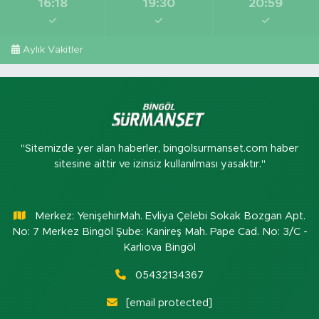
16:18
19:30
20:59
Aylık Vakitler
"Sitemizde yer alan haberler, bingolsurmanset.com haber
sitesine aittir ve izinsiz kullanılması yasaktır."
Merkez: YenişehirMah. Evliya Çelebi Sokak Bozgan Apt.
No: 7 Merkez Bingöl Şube: Kanireş Mah. Pape Cad. No: 3/C -
Karlıova Bingöl
05432134367
[email protected]