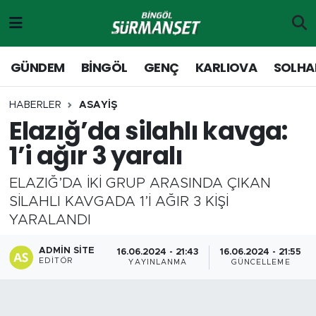
Gündem
Merkez Nöbetçi Eczaneler
GÜNDEM
BİNGÖL
GENÇ
KARLIOVA
SOLHA
Genç
Merkez Hava Durumu
HABERLER
ASAYİŞ
Elazığ’da silahlı kavga:
Solhan
Merkez Trafik Yoğunluk Haritası
1’i ağır 3 yaralı
Karlıova
Süper Lig Puan Durumu ve Fikstür
ELAZIĞ’DA İKİ GRUP ARASINDA ÇIKAN
Adaklı-Kiğı
Tüm Manşetler
SİLAHLI KAVGADA 1’İ AĞIR 3 KİŞİ
YARALANDI
Yayladere-Yedisu
Son Dakika Haberleri
ADMIN SITE
16.06.2024 - 21:43
16.06.2024 - 21:55
EDITÖR
YAYINLANMA
GÜNCELLEME
MD Prestij Dergisi
Haber Arşivi
Siyaset