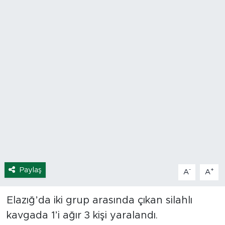
Spor
Yaşam
Sağlık
Eğitim
Ekonomi
Hava Durumu
Paylaş
-
+
Tavz Der
A
A
Bingöl Kaza Haberleri
Elazığ’da iki grup arasında çıkan silahlı
kavgada 1’i ağır 3 kişi yaralandı.