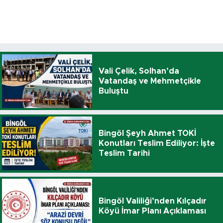
Vali Çelik, Solhan’da
Vatandaş ve Mehmetçikle
Buluştu
Bingöl Şeyh Ahmet TOKİ
Konutları Teslim Ediliyor: İşte
Teslim Tarihi
Bingöl Valiliği’nden Kılçadır
Köyü İmar Planı Açıklaması