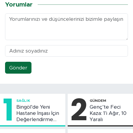
Yorumlar
Gönder
1
2
SAĞLIK
GÜNDEM
Bingöl’de Yeni
Genç’te Feci
Hastane İnşası İçin
Kaza: 1’i Ağır, 10
Değerlendirme
Yaralı
Toplantısı Yapıldı