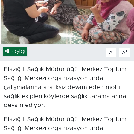
Spor
Yaşam
Sağlık
Paylaş
-
+
A
A
Eğitim
Elazığ İl Sağlık Müdürlüğü, Merkez Toplum
Ekonomi
Sağlığı Merkezi organizasyonunda
çalışmalarına aralıksız devam eden mobil
Hava Durumu
sağlık ekipleri köylerde sağlık taramalarına
Tavz Der
devam ediyor.
Bingöl Kaza Haberleri
Elazığ İl Sağlık Müdürlüğü, Merkez Toplum
Sağlığı Merkezi organizasyonunda