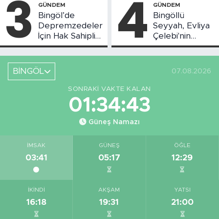
3
4
GÜNDEM
GÜNDEM
Bingöl’de
Bingöllü
Depremzedeler
Seyyah, Evliya
İçin Hak Sahipliği
Çelebi'nin
Askı Süreci
Bahsettiği
Başladı
Bingöl'deki O
Yeri
BİNGÖL
07.08.2026
Görüntüledi
SONRAKI VAKTE KALAN
01:34:42
Güneş Namazı
İMSAK
GÜNEŞ
ÖĞLE
03:41
05:17
12:29
İKINDI
AKŞAM
YATSI
16:18
19:31
21:00