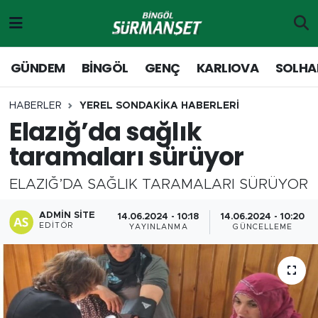
Gündem
Merkez Nöbetçi Eczaneler
GÜNDEM
BİNGÖL
GENÇ
KARLIOVA
SOLHA
Genç
Merkez Hava Durumu
HABERLER
YEREL SONDAKİKA HABERLERİ
Elazığ’da sağlık
Solhan
Merkez Trafik Yoğunluk Haritası
taramaları sürüyor
Karlıova
Süper Lig Puan Durumu ve Fikstür
ELAZIĞ’DA SAĞLIK TARAMALARI SÜRÜYOR
Adaklı-Kiğı
Tüm Manşetler
ADMIN SITE
14.06.2024 - 10:18
14.06.2024 - 10:20
EDITÖR
YAYINLANMA
GÜNCELLEME
Yayladere-Yedisu
Son Dakika Haberleri
MD Prestij Dergisi
Haber Arşivi
Siyaset