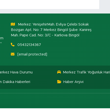
Merkez: YenişehirMah. Evliya Çelebi Sokak
Bozgan Apt. No: 7 Merkez Bingöl Şube: Kanireş
Mah. Pape Cad. No: 3/C - Karlıova Bingöl
om
."
05432134367
[email protected]
erkez Hava Durumu
Merkez Trafik Yoğunluk Hari
n Dakika Haberleri
Haber Arşivi