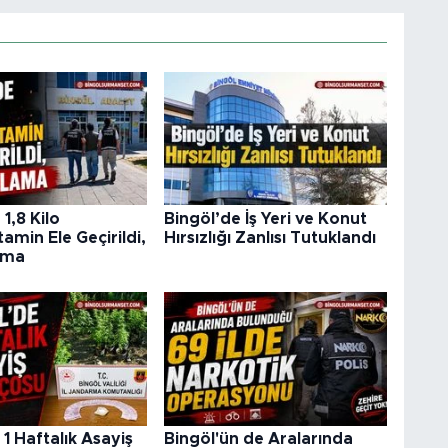
1,8 Kilo
Bingöl’de İş Yeri ve Konut
min Ele Geçirildi,
Hırsızlığı Zanlısı Tutuklandı
ama
 1 Haftalık Asayiş
Bingöl'ün de Aralarında