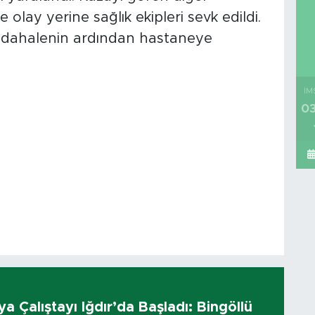
olay yerine sağlık ekipleri sevk edildi.
 müdahalenin ardından hastaneye
İM
03
dya Çalıştayı Iğdır’da Başladı: Bingöllü