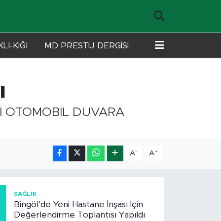
LI-KİĞI
MD PRESTİJ DERGİSİ
ı
Ğİ OTOMOBİL DUVARA
-
+
A
A
1
SAĞLIK
Bingöl’de Yeni Hastane İnşası İçin
Değerlendirme Toplantısı Yapıldı