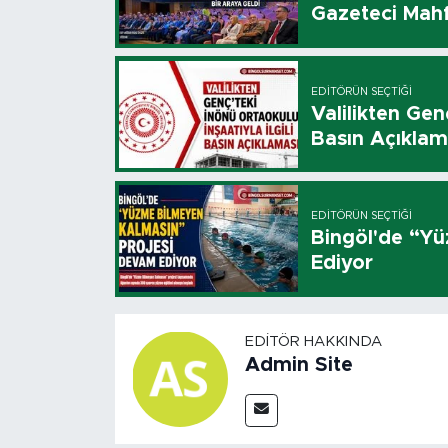
Gazeteci Mahf
EDITÖRÜN SEÇTIĞI
Valilikten Genç
Basın Açıklam
EDITÖRÜN SEÇTIĞI
Bingöl'de “Y
Ediyor
EDITÖR HAKKINDA
Admin Site