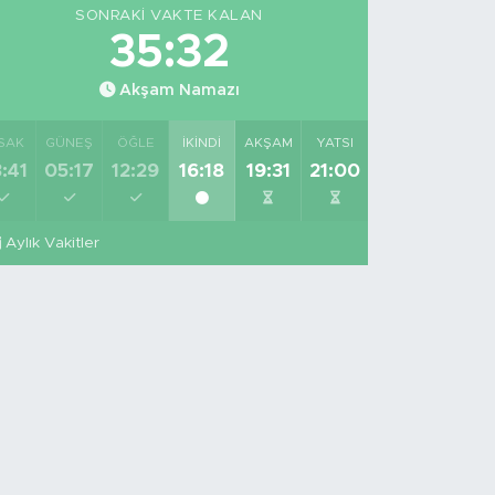
SONRAKI VAKTE KALAN
35:32
Akşam Namazı
SAK
GÜNEŞ
ÖĞLE
İKINDI
AKŞAM
YATSI
:41
05:17
12:29
16:18
19:31
21:00
Aylık Vakitler