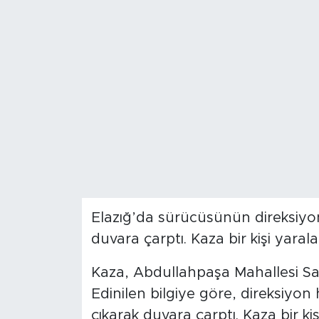
Spor
Yaşam
Sağlık
Eğitim
Ekonomi
Hava Durumu
Elazığ’da sürücüsünün direksiyon
duvara çarptı. Kaza bir kişi yarala
Tavz Der
Kaza, Abdullahpaşa Mahallesi S
Bingöl Kaza Haberleri
Edinilen bilgiye göre, direksiyo
çıkarak duvara çarptı. Kaza bir ki