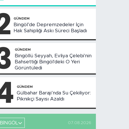
2
GÜNDEM
Bingöl’de Depremzedeler İçin
Hak Sahipliği Askı Süreci Başladı
3
GÜNDEM
Bingöllü Seyyah, Evliya Çelebi'nin
Bahsettiği Bingöl'deki O Yeri
Görüntüledi
4
GÜNDEM
Gülbahar Barajı’nda Su Çekiliyor:
Piknikçi Sayısı Azaldı
BİNGÖL
07.08.2026