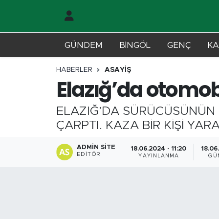
Gündem
Merkez Nöbetçi Eczaneler
GÜNDEM
BİNGÖL
GENÇ
KA
Genç
Merkez Hava Durumu
HABERLER
ASAYİŞ
Elazığ’da otomobi
Solhan
Merkez Trafik Yoğunluk Haritası
ELAZIĞ’DA SÜRÜCÜSÜNÜN D
Karlıova
Süper Lig Puan Durumu ve Fikstür
ÇARPTI. KAZA BİR KİŞİ YAR
Adaklı-Kiğı
Tüm Manşetler
ADMIN SITE
18.06.2024 - 11:20
18.06
EDITÖR
YAYINLANMA
GÜ
Yayladere-Yedisu
Son Dakika Haberleri
MD Prestij Dergisi
Haber Arşivi
Siyaset