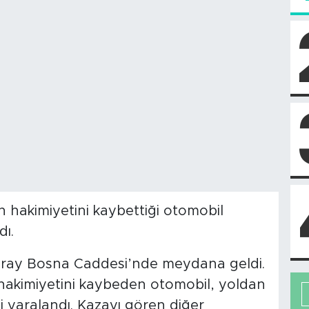
 hakimiyetini kaybettiği otomobil
dı.
aray Bosna Caddesi’nde meydana geldi.
n hakimiyetini kaybeden otomobil, yoldan
şi yaralandı. Kazayı gören diğer