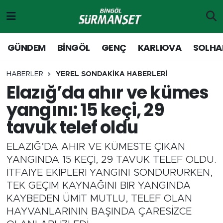
Gündem
Merkez Nöbetçi Eczaneler
GÜNDEM
BİNGÖL
GENÇ
KARLIOVA
SOLHA
Genç
Merkez Hava Durumu
HABERLER
YEREL SONDAKİKA HABERLERİ
Elazığ’da ahır ve kümes
Solhan
Merkez Trafik Yoğunluk Haritası
yangını: 15 keçi, 29
Karlıova
Süper Lig Puan Durumu ve Fikstür
tavuk telef oldu
Adaklı-Kiğı
Tüm Manşetler
ELAZIĞ’DA AHIR VE KÜMESTE ÇIKAN
YANGINDA 15 KEÇİ, 29 TAVUK TELEF OLDU.
Yayladere-Yedisu
Son Dakika Haberleri
İTFAİYE EKİPLERİ YANGINI SÖNDÜRÜRKEN,
TEK GEÇİM KAYNAĞINI BİR YANGINDA
MD Prestij Dergisi
Haber Arşivi
KAYBEDEN ÜMİT MUTLU, TELEF OLAN
HAYVANLARININ BAŞINDA ÇARESİZCE
Siyaset