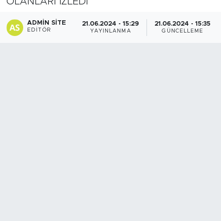
OLANLARI İZLEDİ
Spor
ADMIN SITE
21.06.2024 - 15:29
21.06.2024 - 15:35
EDITÖR
YAYINLANMA
GÜNCELLEME
Yaşam
Sağlık
Eğitim
Ekonomi
Hava Durumu
Tavz Der
Bingöl Kaza Haberleri