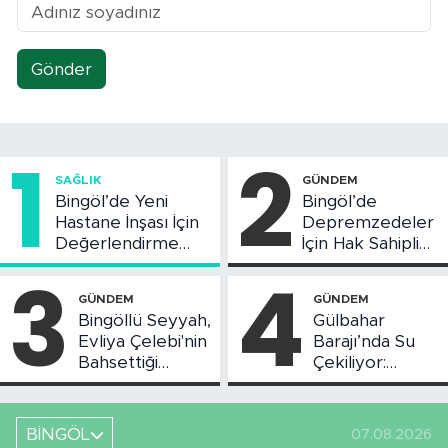
Gönder
1
2
SAĞLIK
GÜNDEM
Bingöl’de Yeni
Bingöl’de
Hastane İnşası İçin
Depremzedeler
Değerlendirme
İçin Hak Sahipliği
Toplantısı Yapıldı
Askı Süreci
3
4
Başladı
GÜNDEM
GÜNDEM
Bingöllü Seyyah,
Gülbahar
Evliya Çelebi'nin
Barajı’nda Su
Bahsettiği
Çekiliyor:
Bingöl'deki O
Piknikçi Sayısı
Yeri Görüntüledi
Azaldı
BİNGÖL
07.08.2026