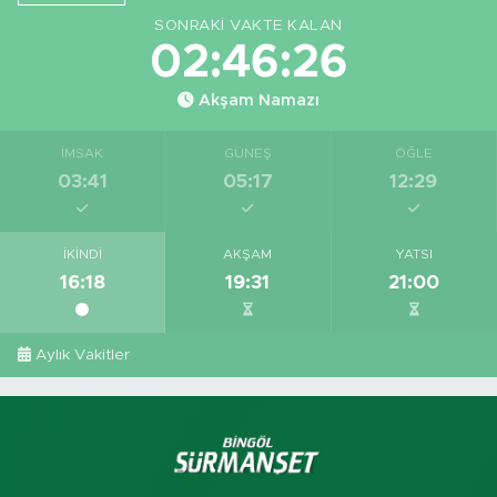
SONRAKI VAKTE KALAN
02:46:26
Akşam Namazı
İMSAK
GÜNEŞ
ÖĞLE
03:41
05:17
12:29
İKINDI
AKŞAM
YATSI
16:18
19:31
21:00
Aylık Vakitler