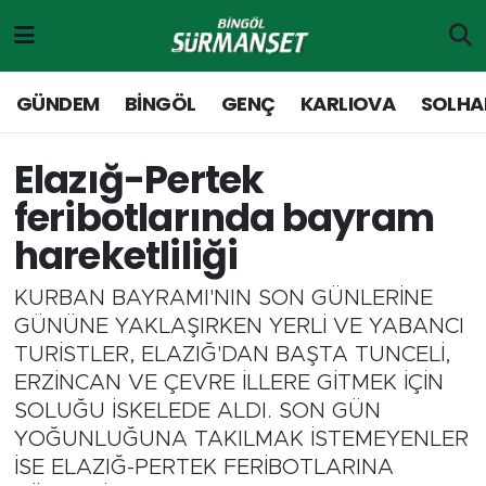
Gündem
Merkez Nöbetçi Eczaneler
GÜNDEM
BİNGÖL
GENÇ
KARLIOVA
SOLHA
Genç
Merkez Hava Durumu
Elazığ-Pertek
Solhan
Merkez Trafik Yoğunluk Haritası
feribotlarında bayram
hareketliliği
Karlıova
Süper Lig Puan Durumu ve Fikstür
KURBAN BAYRAMI'NIN SON GÜNLERİNE
Adaklı-Kiğı
Tüm Manşetler
GÜNÜNE YAKLAŞIRKEN YERLİ VE YABANCI
TURİSTLER, ELAZIĞ'DAN BAŞTA TUNCELİ,
Yayladere-Yedisu
Son Dakika Haberleri
ERZİNCAN VE ÇEVRE İLLERE GİTMEK İÇİN
SOLUĞU İSKELEDE ALDI. SON GÜN
MD Prestij Dergisi
Haber Arşivi
YOĞUNLUĞUNA TAKILMAK İSTEMEYENLER
İSE ELAZIĞ-PERTEK FERİBOTLARINA
Siyaset