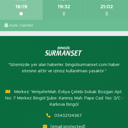
16:19
19:32
21:02
Aylık Vakitler
"Sitemizde yer alan haberler, bingolsurmanset.com haber
sitesine aittir ve izinsiz kullanılması yasaktır."
Merkez: YenişehirMah. Evliya Çelebi Sokak Bozgan Apt.
No: 7 Merkez Bingöl Şube: Kanireş Mah. Pape Cad. No: 3/C -
Karlıova Bingöl
05432134367
[email protected]