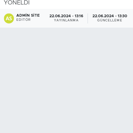
YÖNELDİ
Spor
ADMIN SITE
22.06.2024 - 13:16
22.06.2024 - 13:30
EDITÖR
YAYINLANMA
GÜNCELLEME
Yaşam
Sağlık
Eğitim
Ekonomi
Hava Durumu
Tavz Der
Bingöl Kaza Haberleri