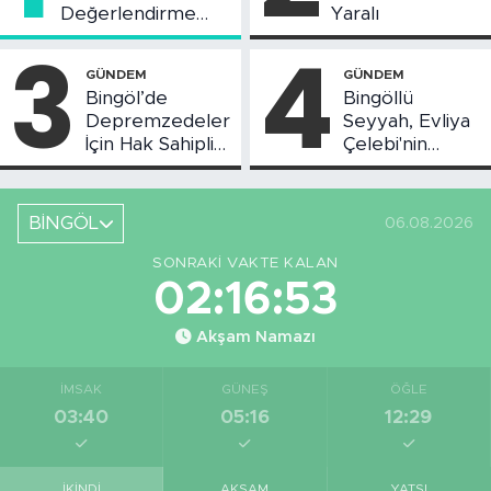
Değerlendirme
Yaralı
Toplantısı Yapıldı
3
4
GÜNDEM
GÜNDEM
Bingöl’de
Bingöllü
Depremzedeler
Seyyah, Evliya
İçin Hak Sahipliği
Çelebi'nin
Askı Süreci
Bahsettiği
Başladı
Bingöl'deki O
Yeri
BİNGÖL
06.08.2026
Görüntüledi
SONRAKI VAKTE KALAN
02:16:52
Akşam Namazı
İMSAK
GÜNEŞ
ÖĞLE
03:40
05:16
12:29
İKINDI
AKŞAM
YATSI