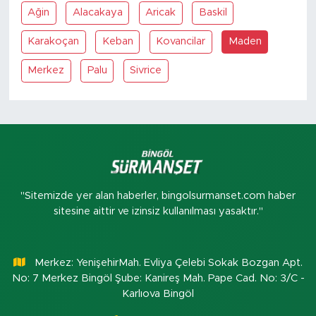
Ağin
Alacakaya
Aricak
Baskil
Karakoçan
Keban
Kovancilar
Maden
Merkez
Palu
Sivrice
"Sitemizde yer alan haberler, bingolsurmanset.com haber
sitesine aittir ve izinsiz kullanılması yasaktır."
Merkez: YenişehirMah. Evliya Çelebi Sokak Bozgan Apt.
No: 7 Merkez Bingöl Şube: Kanireş Mah. Pape Cad. No: 3/C -
Karlıova Bingöl