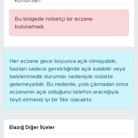
konumları
Spor
Bu bölgede nöbetçi bir eczane
bulunamadı.
Yaşam
Sağlık
Eğitim
Her eczane gece boyunca açık olmayabilir,
bazıları sadece gerektiğinde açık kalabilir veya
Ekonomi
beklenmedik durumlar nedeniyle nöbete
gelemeyebilir. Bu nedenle, yola çıkmadan önce
Hava Durumu
eczanenin açık olduğunu telefon aracılığıyla
teyit etmeniz iyi bir fikir olacaktır.
Tavz Der
Bingöl Kaza Haberleri
Elazığ Diğer İlçeler