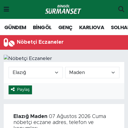
Gündem
Merkez Nöbetçi Eczaneler
GÜNDEM
BİNGÖL
GENÇ
KARLIOVA
SOLHA
Genç
Merkez Hava Durumu
Nöbetçi Eczaneler
Solhan
Merkez Trafik Yoğunluk Haritası
Karlıova
Süper Lig Puan Durumu ve Fikstür
Adaklı-Kiğı
Tüm Manşetler
Paylaş
Yayladere-Yedisu
Son Dakika Haberleri
MD Prestij Dergisi
Haber Arşivi
Elazığ
Maden
07 Ağustos 2026 Cuma
nöbetçi eczane adres, telefon ve
Siyaset