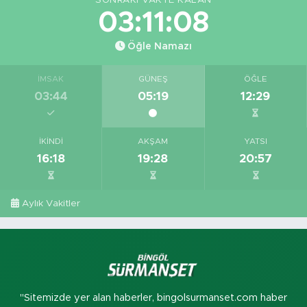
03:11:07
Öğle Namazı
İMSAK
GÜNEŞ
ÖĞLE
03:44
05:19
12:29
İKINDI
AKŞAM
YATSI
16:18
19:28
20:57
Aylık Vakitler
"Sitemizde yer alan haberler, bingolsurmanset.com haber