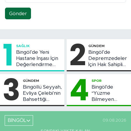
Gönder
1
2
SAĞLIK
GÜNDEM
Bingöl’de Yeni
Bingöl’de
Hastane İnşası İçin
Depremzedeler
Değerlendirme
İçin Hak Sahipliği
Toplantısı Yapıldı
Askı Süreci
3
4
Başladı
GÜNDEM
SPOR
Bingöllü Seyyah,
Bingöl'de
Evliya Çelebi'nin
“Yüzme
Bahsettiği
Bilmeyen
Bingöl'deki O
Kalmasın”
Yeri Görüntüledi
Projesi Devam
Ediyor
BİNGÖL
09.08.2026
SONRAKI VAKTE KALAN