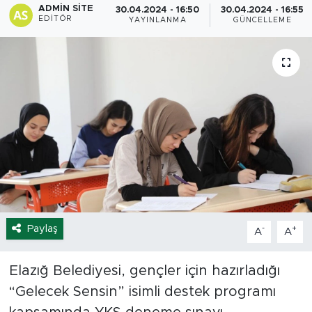
ADMIN SITE
30.04.2024 - 16:50
30.04.2024 - 16:55
EDITÖR
YAYINLANMA
GÜNCELLEME
Spor
Yaşam
Sağlık
Eğitim
Ekonomi
Hava Durumu
Paylaş
-
+
A
A
Tavz Der
Elazığ Belediyesi, gençler için hazırladığı
Bingöl Kaza Haberleri
“Gelecek Sensin” isimli destek programı