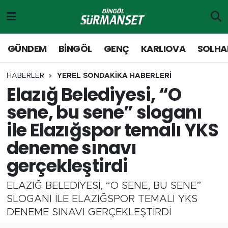
Gündem
Merkez Nöbetçi Eczaneler
GÜNDEM
BİNGÖL
GENÇ
KARLIOVA
SOLHA
Genç
Merkez Hava Durumu
HABERLER
YEREL SONDAKİKA HABERLERİ
Elazığ Belediyesi, “O
Solhan
Merkez Trafik Yoğunluk Haritası
sene, bu sene” sloganı
Karlıova
Süper Lig Puan Durumu ve Fikstür
ile Elazığspor temalı YKS
deneme sınavı
Adaklı-Kiğı
Tüm Manşetler
gerçekleştirdi
Yayladere-Yedisu
Son Dakika Haberleri
ELAZIĞ BELEDİYESİ, “O SENE, BU SENE”
MD Prestij Dergisi
Haber Arşivi
SLOGANI İLE ELAZIĞSPOR TEMALI YKS
DENEME SINAVI GERÇEKLEŞTİRDİ
Siyaset