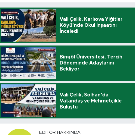
Vali Çelik, Karlıova Yiğitler
Köyü’nde Okul İnşaatını
İnceledi
Bingöl Üniversitesi, Tercih
Döneminde Adaylarını
Bekliyor
Vali Çelik, Solhan’da
Vatandaş ve Mehmetçikle
Buluştu
EDITÖR HAKKINDA