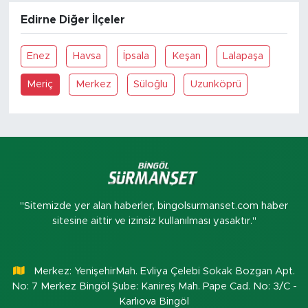
Edirne Diğer İlçeler
Enez
Havsa
İpsala
Keşan
Lalapaşa
Meriç
Merkez
Süloğlu
Uzunköprü
"Sitemizde yer alan haberler, bingolsurmanset.com haber
sitesine aittir ve izinsiz kullanılması yasaktır."
Merkez: YenişehirMah. Evliya Çelebi Sokak Bozgan Apt.
No: 7 Merkez Bingöl Şube: Kanireş Mah. Pape Cad. No: 3/C -
Karlıova Bingöl