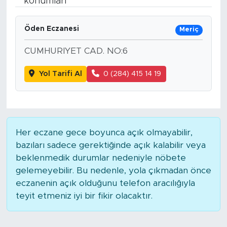
konumları
Spor
Öden Eczanesi
Meriç
Yaşam
CUMHURIYET CAD. NO:6
Sağlık
Yol Tarifi Al
0 (284) 415 14 19
Eğitim
Ekonomi
Her eczane gece boyunca açık olmayabilir,
bazıları sadece gerektiğinde açık kalabilir veya
Hava Durumu
beklenmedik durumlar nedeniyle nöbete
gelemeyebilir. Bu nedenle, yola çıkmadan önce
Tavz Der
eczanenin açık olduğunu telefon aracılığıyla
teyit etmeniz iyi bir fikir olacaktır.
Bingöl Kaza Haberleri