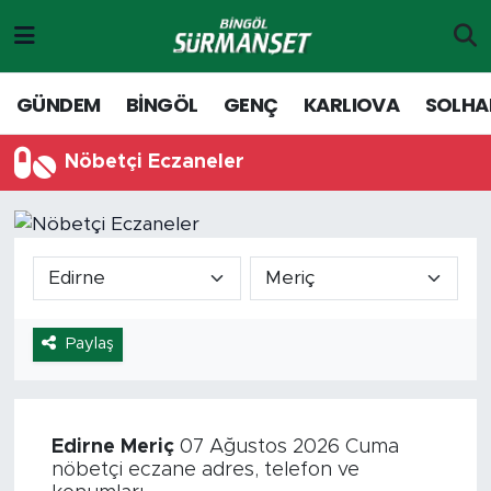
Gündem
Merkez Nöbetçi Eczaneler
GÜNDEM
BİNGÖL
GENÇ
KARLIOVA
SOLHA
Genç
Merkez Hava Durumu
Nöbetçi Eczaneler
Solhan
Merkez Trafik Yoğunluk Haritası
Karlıova
Süper Lig Puan Durumu ve Fikstür
Adaklı-Kiğı
Tüm Manşetler
Paylaş
Yayladere-Yedisu
Son Dakika Haberleri
MD Prestij Dergisi
Haber Arşivi
Edirne
Meriç
07 Ağustos 2026 Cuma
nöbetçi eczane adres, telefon ve
Siyaset