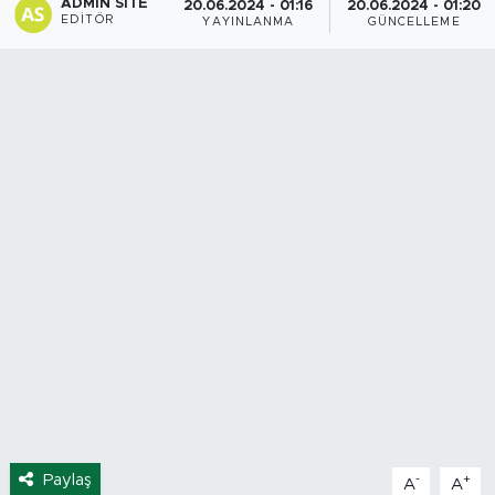
ADMIN SITE
20.06.2024 - 01:16
20.06.2024 - 01:20
EDITÖR
YAYINLANMA
GÜNCELLEME
Spor
Yaşam
Sağlık
Eğitim
Ekonomi
Hava Durumu
Tavz Der
Bingöl Kaza Haberleri
Paylaş
-
+
A
A