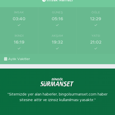
İmsak Namazı
İMSAK
GÜNEŞ
ÖĞLE
03:40
05:16
12:29
İKINDI
AKŞAM
YATSI
16:19
19:32
21:02
Aylık Vakitler
"Sitemizde yer alan haberler, bingolsurmanset.com haber
sitesine aittir ve izinsiz kullanılması yasaktır."