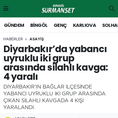
Gündem
Merkez Nöbetçi Eczaneler
GÜNDEM
BİNGÖL
GENÇ
KARLIOVA
SOLHA
Genç
Merkez Hava Durumu
HABERLER
ASAYİŞ
Diyarbakır’da yabancı
Solhan
Merkez Trafik Yoğunluk Haritası
uyruklu iki grup
Karlıova
Süper Lig Puan Durumu ve Fikstür
arasında silahlı kavga:
4 yaralı
Adaklı-Kiğı
Tüm Manşetler
DİYARBAKIR’IN BAĞLAR İLÇESİNDE
Yayladere-Yedisu
Son Dakika Haberleri
YABANCI UYRUKLU İKİ GRUP ARASINDA
ÇIKAN SİLAHLI KAVGADA 4 KİŞİ
MD Prestij Dergisi
Haber Arşivi
YARALANDI.
Siyaset