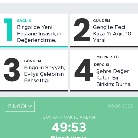
1
2
SAĞLIK
GÜNDEM
Bingöl’de Yeni
Genç’te Feci
Hastane İnşası İçin
Kaza: 1’i Ağır, 10
Değerlendirme
Yaralı
Toplantısı Yapıldı
3
4
MD PRESTİJ
GÜNDEM
DERGİSİ
Bingöllü Seyyah,
Şehre Değer
Evliya Çelebi'nin
Katan Bir
Bahsettiği
Birikim: Burhan
Bingöl'deki O
Arıkız
Yeri Görüntüledi
BİNGÖL
06.08.2026
SONRAKI VAKTE KALAN
49:52