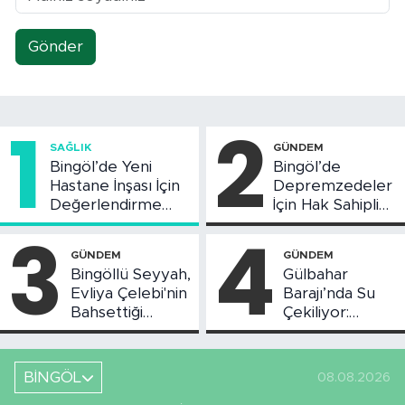
Gönder
1
2
SAĞLIK
GÜNDEM
Bingöl’de Yeni
Bingöl’de
Hastane İnşası İçin
Depremzedeler
Değerlendirme
İçin Hak Sahipliği
Toplantısı Yapıldı
Askı Süreci
3
4
Başladı
GÜNDEM
GÜNDEM
Bingöllü Seyyah,
Gülbahar
Evliya Çelebi'nin
Barajı’nda Su
Bahsettiği
Çekiliyor:
Bingöl'deki O
Piknikçi Sayısı
Yeri Görüntüledi
Azaldı
BİNGÖL
08.08.2026