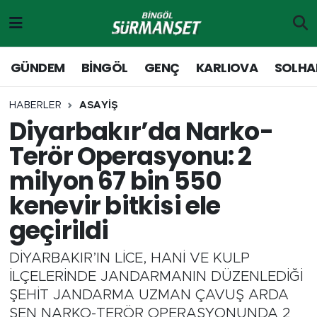
Gündem
Merkez Nöbetçi Eczaneler
GÜNDEM
BİNGÖL
GENÇ
KARLIOVA
SOLHA
Genç
Merkez Hava Durumu
HABERLER
ASAYİŞ
Diyarbakır’da Narko-
Solhan
Merkez Trafik Yoğunluk Haritası
Terör Operasyonu: 2
Karlıova
Süper Lig Puan Durumu ve Fikstür
milyon 67 bin 550
kenevir bitkisi ele
Adaklı-Kiğı
Tüm Manşetler
geçirildi
Yayladere-Yedisu
Son Dakika Haberleri
DİYARBAKIR’IN LİCE, HANİ VE KULP
MD Prestij Dergisi
Haber Arşivi
İLÇELERİNDE JANDARMANIN DÜZENLEDİĞİ
ŞEHİT JANDARMA UZMAN ÇAVUŞ ARDA
Siyaset
ŞEN NARKO-TERÖR OPERASYONUNDA 2