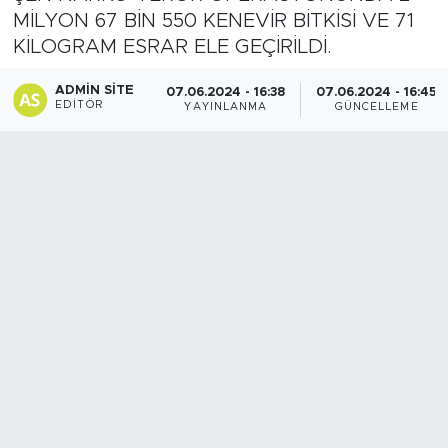
MİLYON 67 BİN 550 KENEVİR BİTKİSİ VE 71
Spor
KİLOGRAM ESRAR ELE GEÇİRİLDİ.
Yaşam
ADMIN SITE
07.06.2024 - 16:38
07.06.2024 - 16:45
EDITÖR
YAYINLANMA
GÜNCELLEME
Sağlık
Eğitim
Ekonomi
Hava Durumu
Tavz Der
Bingöl Kaza Haberleri