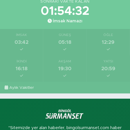
SONRAKI VAKTE KALAN
01:54:31
İmsak Namazı
İMSAK
GÜNEŞ
ÖĞLE
03:42
05:18
12:29
İKINDI
AKŞAM
YATSI
16:18
19:30
20:59
Aylık Vakitler
"Sitemizde yer alan haberler, bingolsurmanset.com haber