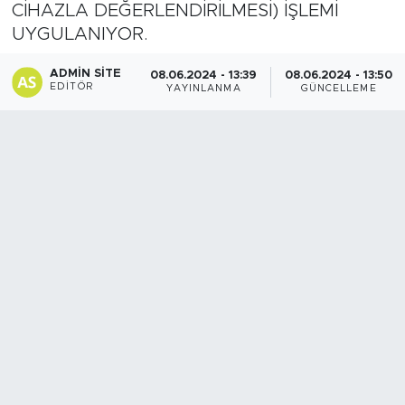
CİHAZLA DEĞERLENDİRİLMESİ) İŞLEMİ
Spor
UYGULANIYOR.
ADMIN SITE
08.06.2024 - 13:39
08.06.2024 - 13:50
Yaşam
EDITÖR
YAYINLANMA
GÜNCELLEME
Sağlık
Eğitim
Ekonomi
Hava Durumu
Tavz Der
Bingöl Kaza Haberleri