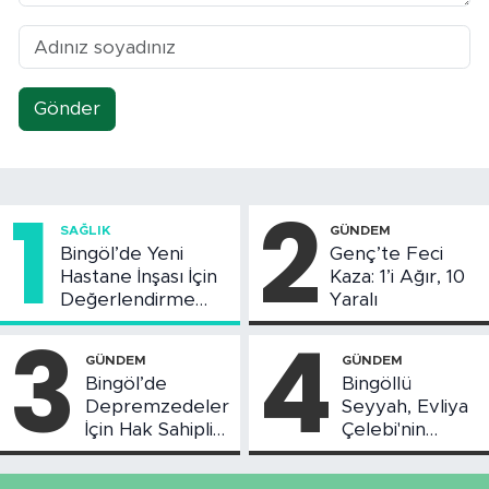
Gönder
1
2
SAĞLIK
GÜNDEM
Bingöl’de Yeni
Genç’te Feci
Hastane İnşası İçin
Kaza: 1’i Ağır, 10
Değerlendirme
Yaralı
Toplantısı Yapıldı
3
4
GÜNDEM
GÜNDEM
Bingöl’de
Bingöllü
Depremzedeler
Seyyah, Evliya
İçin Hak Sahipliği
Çelebi'nin
Askı Süreci
Bahsettiği
Başladı
Bingöl'deki O