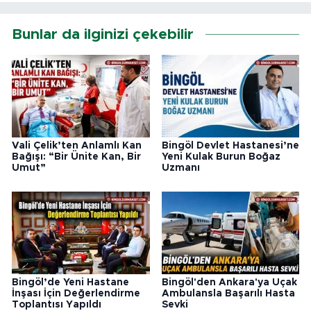
Bunlar da ilginizi çekebilir
Vali Çelik’ten Anlamlı Kan
Bingöl Devlet Hastanesi’ne
Bağışı: “Bir Ünite Kan, Bir
Yeni Kulak Burun Boğaz
Umut”
Uzmanı
Bingöl’de Yeni Hastane
Bingöl'den Ankara'ya Uçak
İnşası İçin Değerlendirme
Ambulansla Başarılı Hasta
Toplantısı Yapıldı
Sevki