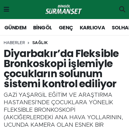
Gündem
Merkez Nöbetçi Eczaneler
GÜNDEM
BİNGÖL
GENÇ
KARLIOVA
SOLHA
Genç
Merkez Hava Durumu
HABERLER
SAĞLIK
Diyarbakır’da Fleksible
Solhan
Merkez Trafik Yoğunluk Haritası
Bronkoskopi işlemiyle
Karlıova
Süper Lig Puan Durumu ve Fikstür
çocukların solunum
sistemi kontrol ediliyor
Adaklı-Kiğı
Tüm Manşetler
GAZİ YAŞARGİL EĞİTİM VE ARAŞTIRMA
Yayladere-Yedisu
Son Dakika Haberleri
HASTANESİ’NDE ÇOCUKLARA YÖNELİK
FLEKSİBLE BRONKOSKOPİ
MD Prestij Dergisi
Haber Arşivi
(AKCİĞERLERDEKİ ANA HAVA YOLLARININ,
UCUNDA KAMERA OLAN ESNEK BİR
Siyaset