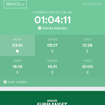
Yeri
BİNGÖL
07.08.2026
Görüntüledi
SONRAKI VAKTE KALAN
01:04:11
Güneş Namazı
İMSAK
GÜNEŞ
ÖĞLE
03:41
05:17
12:29
İKINDI
AKŞAM
YATSI
16:18
19:31
21:00
Aylık Vakitler