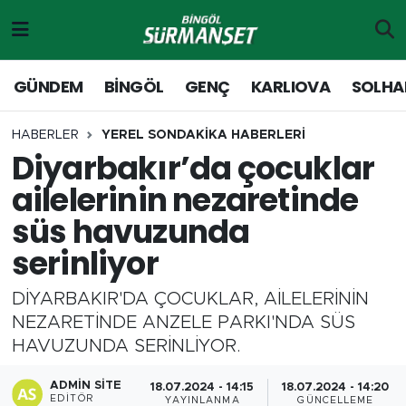
Gündem
Merkez Nöbetçi Eczaneler
GÜNDEM
BİNGÖL
GENÇ
KARLIOVA
SOLHA
Genç
Merkez Hava Durumu
HABERLER
YEREL SONDAKİKA HABERLERİ
Diyarbakır’da çocuklar
Solhan
Merkez Trafik Yoğunluk Haritası
ailelerinin nezaretinde
Karlıova
Süper Lig Puan Durumu ve Fikstür
süs havuzunda
serinliyor
Adaklı-Kiğı
Tüm Manşetler
DİYARBAKIR'DA ÇOCUKLAR, AİLELERİNİN
Yayladere-Yedisu
Son Dakika Haberleri
NEZARETİNDE ANZELE PARKI'NDA SÜS
HAVUZUNDA SERİNLİYOR.
MD Prestij Dergisi
Haber Arşivi
ADMIN SITE
18.07.2024 - 14:15
18.07.2024 - 14:20
Siyaset
EDITÖR
YAYINLANMA
GÜNCELLEME