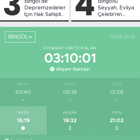
3
4
Bingöl’de
Bingöllü
Depremzedeler
Seyyah, Evliya
İçin Hak Sahipliği
Çelebi'nin
Askı Süreci
Bahsettiği
Başladı
Bingöl'deki O
Yeri
BİNGÖL
06.08.2026
Görüntüledi
SONRAKI VAKTE KALAN
03:10:01
Akşam Namazı
İMSAK
GÜNEŞ
ÖĞLE
03:40
05:16
12:29
İKINDI
AKŞAM
YATSI
16:19
19:32
21:02