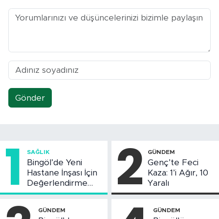
Gönder
1
2
SAĞLIK
GÜNDEM
Bingöl’de Yeni
Genç’te Feci
Hastane İnşası İçin
Kaza: 1’i Ağır, 10
Değerlendirme
Yaralı
Toplantısı Yapıldı
GÜNDEM
GÜNDEM