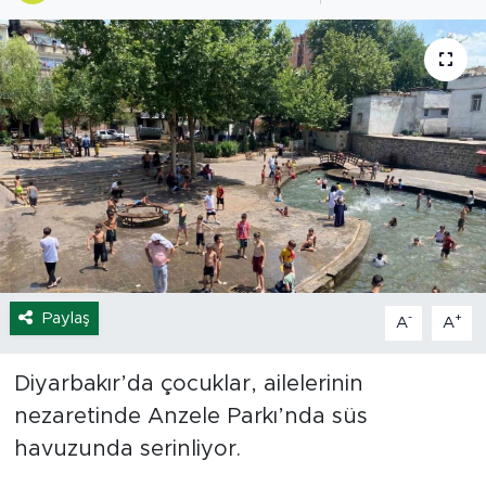
Spor
Yaşam
Sağlık
Eğitim
Ekonomi
Hava Durumu
Paylaş
-
+
A
A
Tavz Der
Diyarbakır’da çocuklar, ailelerinin
nezaretinde Anzele Parkı’nda süs
Bingöl Kaza Haberleri
havuzunda serinliyor.