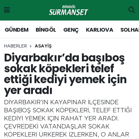
Gündem
Merkez Nöbetçi Eczaneler
GÜNDEM
BİNGÖL
GENÇ
KARLIOVA
SOLHA
Genç
Merkez Hava Durumu
HABERLER
ASAYİŞ
Diyarbakır’da başıboş
Solhan
Merkez Trafik Yoğunluk Haritası
sokak köpekleri telef
Karlıova
Süper Lig Puan Durumu ve Fikstür
ettiği kediyi yemek için
yer aradı
Adaklı-Kiğı
Tüm Manşetler
DİYARBAKIR’IN KAYAPINAR İLÇESİNDE
Yayladere-Yedisu
Son Dakika Haberleri
BAŞIBOŞ SOKAK KÖPEKLERİ, TELEF ETTİĞİ
KEDİYİ YEMEK İÇİN RAHAT YER ARADI.
MD Prestij Dergisi
Haber Arşivi
ÇEVREDEKİ VATANDAŞLAR SOKAK
KÖPEKLERİ ÜRKEREK İZLERKEN, O ANLAR
Siyaset