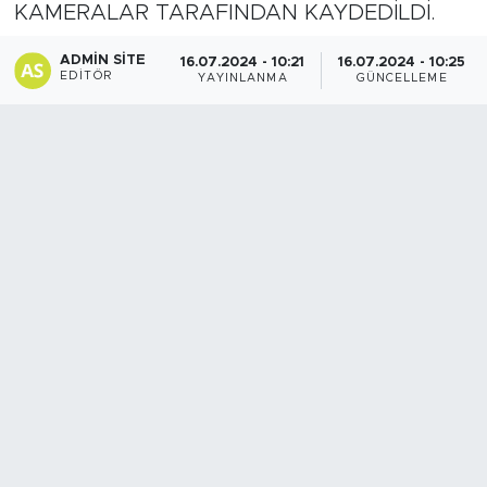
KAMERALAR TARAFINDAN KAYDEDİLDİ.
Spor
ADMIN SITE
16.07.2024 - 10:21
16.07.2024 - 10:25
EDITÖR
YAYINLANMA
GÜNCELLEME
Yaşam
Sağlık
Eğitim
Ekonomi
Hava Durumu
Tavz Der
Bingöl Kaza Haberleri