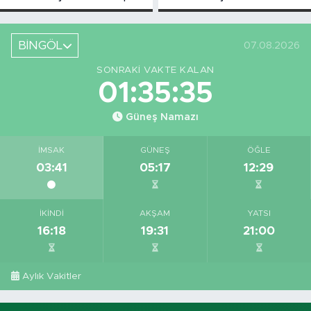
Askı Süreci
Bahsettiği
Başladı
Bingöl'deki O
Yeri
BİNGÖL
07.08.2026
Görüntüledi
SONRAKI VAKTE KALAN
01:35:34
Güneş Namazı
İMSAK
GÜNEŞ
ÖĞLE
03:41
05:17
12:29
İKINDI
AKŞAM
YATSI
16:18
19:31
21:00
Aylık Vakitler