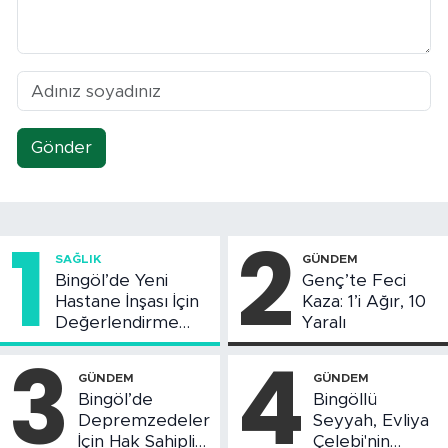
Gönder
1
2
SAĞLIK
GÜNDEM
Bingöl’de Yeni
Genç’te Feci
Hastane İnşası İçin
Kaza: 1’i Ağır, 10
Değerlendirme
Yaralı
Toplantısı Yapıldı
3
4
GÜNDEM
GÜNDEM
Bingöl’de
Bingöllü
Depremzedeler
Seyyah, Evliya
İçin Hak Sahipliği
Çelebi'nin