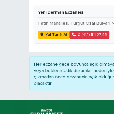
Spor
Yeni Derman Eczanesi
Yaşam
Fatih Mahallesi, Turgut Özal Bulvarı 
Yol Tarifi Al
0 (412) 511 27 95
Sağlık
Eğitim
Ekonomi
Her eczane gece boyunca açık olmayabili
veya beklenmedik durumlar nedeniyle 
Hava Durumu
çıkmadan önce eczanenin açık olduğunu t
olacaktır.
Tavz Der
Bingöl Kaza Haberleri