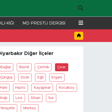
LI-KİĞI
MD PRESTİJ DERGİSİ
iyarbakır Diğer İlçeler
Bağlar
Bismil
Çermik
Çınar
Çüngüş
Dicle
Eğil
Ergani
Hani
Hazro
Kayapınar
Kocaköy
Kulp
Lice
Silvan
Sur
Yenişehir
Merkez