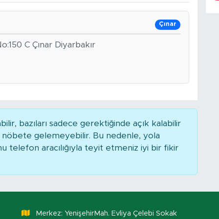
Çınar
No:150 C Çınar Diyarbakır
r, bazıları sadece gerektiğinde açık kalabilir
nöbete gelemeyebilir. Bu nedenle, yola
elefon aracılığıyla teyit etmeniz iyi bir fikir
Merkez: YenişehirMah. Evliya Çelebi Sokak