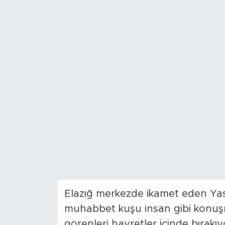
Spor
Yaşam
Sağlık
Eğitim
Ekonomi
Hava Durumu
Tavz Der
Elazığ merkezde ikamet eden Yasi
Bingöl Kaza Haberleri
muhabbet kuşu insan gibi konuşm
görenleri hayretler içinde bırakıyo