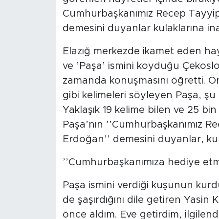
Cumhurbaşkanımız Recep Tayyip 
demesini duyanlar kulaklarına in
Elazığ merkezde ikamet eden hay
ve ’Paşa’ ismini koyduğu Çekosl
zamanda konuşmasını öğretti. Önce
gibi kelimeleri söyleyen Paşa, ş
Yaklaşık 19 kelime bilen ve 25 bi
Paşa’nın ’’Cumhurbaşkanımız Re
Erdoğan’’ demesini duyanlar, kul
’’Cumhurbaşkanımıza hediye etmek
Paşa ismini verdiği kuşunun kur
de şaşırdığını dile getiren Yasi
önce aldım. Eve getirdim, ilgilen