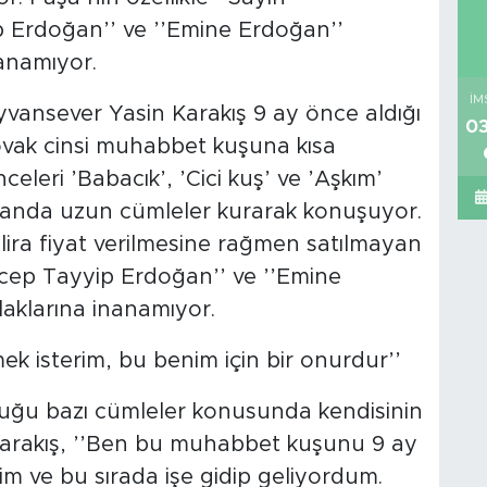
Erdoğan’’ ve ’’Emine Erdoğan’’
anamıyor.
İM
vansever Yasin Karakış 9 ay önce aldığı
03
ovak cinsi muhabbet kuşuna kısa
leri ’Babacık’, ’Cici kuş’ ve ’Aşkım’
u anda uzun cümleler kurarak konuşuyor.
n lira fiyat verilmesine rağmen satılmayan
cep Tayyip Erdoğan’’ ve ’’Emine
aklarına inanamıyor.
 isterim, bu benim için bir onurdur’’
duğu bazı cümleler konusunda kendisinin
n Karakış, ’’Ben bu muhabbet kuşunu 9 ay
dim ve bu sırada işe gidip geliyordum.