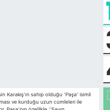
n Karakış’ın sahip olduğu ’Paşa’ isimli
ası ve kurduğu uzun cümleleri ile
r. Paşa’nın özellikle ’’Sayın