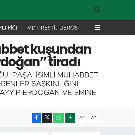
LI-KİĞI
MD PRESTİJ DERGİSİ
abbet kuşundan
oğan’’ tiradı
U ‘PAŞA' İSİMLİ MUHABBET
RENLER ŞAŞKINLIĞINI
TAYYİP ERDOĞAN VE EMİNE
-
+
A
A