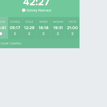
42:26
Güneş Namazı
SAK
GÜNEŞ
ÖĞLE
İKINDI
AKŞAM
YATSI
:41
05:17
12:29
16:18
19:31
21:00
Aylık Vakitler