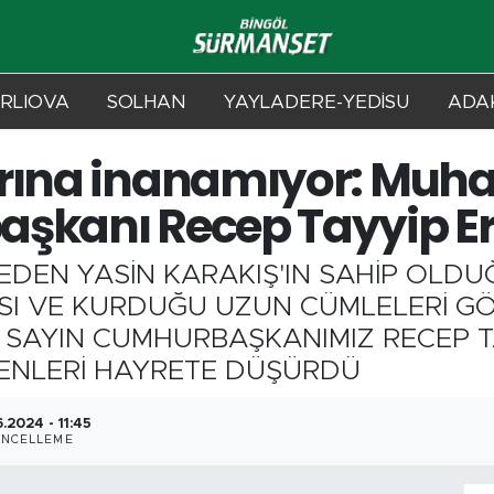
RLIOVA
SOLHAN
YAYLADERE-YEDİSU
ADAK
arına inanamıyor: Muh
şkanı Recep Tayyip Erd
DEN YASİN KARAKIŞ'IN SAHİP OLDUĞ
SI VE KURDUĞU UZUN CÜMLELERİ GÖ
 ‘ SAYIN CUMHURBAŞKANIMIZ RECEP 
RENLERİ HAYRETE DÜŞÜRDÜ
.2024 - 11:45
NCELLEME