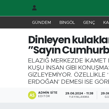
Gündem
Merkez Nöbetçi Eczaneler
GÜNDEM
BİNGÖL
GENÇ
KA
Genç
Merkez Hava Durumu
Dinleyen kulakl
Solhan
Merkez Trafik Yoğunluk Haritası
’’Sayın Cumhurba
Karlıova
Süper Lig Puan Durumu ve Fikstür
ELAZIĞ MERKEZDE İKAMET E
KUŞU İNSAN GİBİ KONUŞMA
Adaklı-Kiğı
Tüm Manşetler
GİZLEYEMİYOR. ÖZELLİKLE
Yayladere-Yedisu
Son Dakika Haberleri
ERDOĞAN' DEMESİ İSE GÖ
MD Prestij Dergisi
Haber Arşivi
ADMIN SITE
29.06.2024 - 11:38
29.06
EDITÖR
YAYINLANMA
GÜ
Siyaset