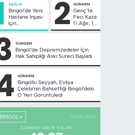
1
2
SAĞLIK
GÜNDEM
Bingöl’de Yeni
Genç’te
Hastane İnşası
Feci Kaza:
İçin
1’i Ağır, 10
Değerlendirme
Yaralı
3
Toplantısı
Yapıldı
GÜNDEM
Bingöl’de Depremzedeler İçin
Hak Sahipliği Askı Süreci Başladı
4
GÜNDEM
Bingöllü Seyyah, Evliya
Çelebi'nin Bahsettiği Bingöl'deki
O Yeri Görüntüledi
BİNGÖL
07.08.2026
SONRAKI VAKTE KALAN