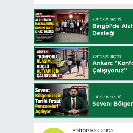
EDITÖRÜN SEÇTIĞI
Bingöl'de Alz
Desteği
EDITÖRÜN SEÇTIĞI
Arıkan: "Konfo
Çalışıyoruz”
EDITÖRÜN SEÇTIĞI
Seven: Bölgemi
EDITÖR HAKKINDA