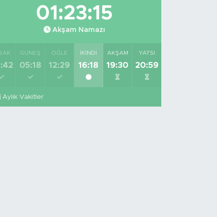
01:23:14
Akşam Namazı
SAK
GÜNEŞ
ÖĞLE
İKINDI
AKŞAM
YATSI
:42
05:18
12:29
16:18
19:30
20:59
Aylık Vakitler