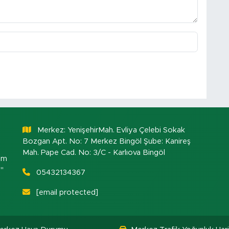
Merkez: YenişehirMah. Evliya Çelebi Sokak
Bozgan Apt. No: 7 Merkez Bingöl Şube: Kanireş
Mah. Pape Cad. No: 3/C - Karlıova Bingöl
om
."
05432134367
[email protected]