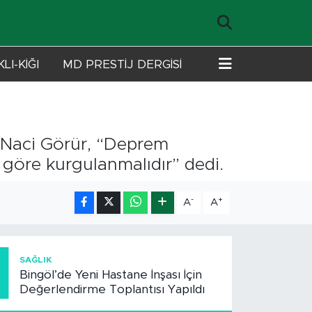
LI-KİĞI
MD PRESTİJ DERGİSİ
 Naci Görür, “Deprem
 göre kurgulanmalıdır” dedi.
-
+
A
A
1
SAĞLIK
Bingöl’de Yeni Hastane İnşası İçin
Değerlendirme Toplantısı Yapıldı