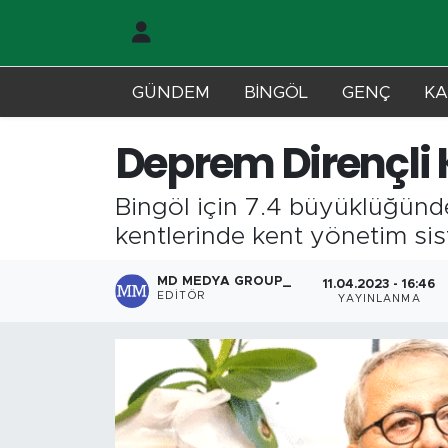
Gündem
Merkez Nöbetçi Eczaneler
GÜNDEM
BİNGÖL
GENÇ
KA
Genç
Merkez Hava Durumu
Deprem Dirençli 
Solhan
Merkez Trafik Yoğunluk Haritası
Bingöl için 7.4 büyüklüğünd
Karlıova
Süper Lig Puan Durumu ve Fikstür
kentlerinde kent yönetim sis
Adaklı-Kiğı
Tüm Manşetler
MD MEDYA GROUP_
11.04.2023 - 16:46
EDITÖR
YAYINLANMA
Yayladere-Yedisu
Son Dakika Haberleri
MD Prestij Dergisi
Haber Arşivi
Siyaset