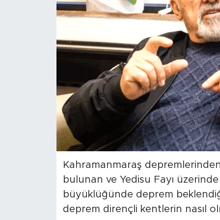
Spor
Yaşam
Sağlık
Eğitim
Ekonomi
Hava Durumu
Kahramanmaraş depremlerinden so
Tavz Der
bulunan ve Yedisu Fayı üzerinde 7
Bingöl Kaza Haberleri
büyüklüğünde deprem beklendiğin
deprem dirençli kentlerin nasıl olm