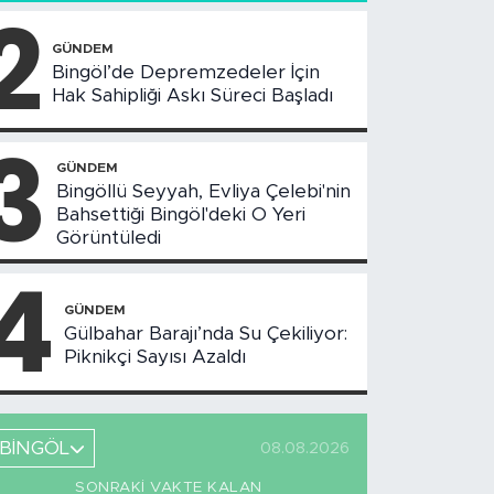
2
GÜNDEM
Bingöl’de Depremzedeler İçin
Hak Sahipliği Askı Süreci Başladı
3
GÜNDEM
Bingöllü Seyyah, Evliya Çelebi'nin
Bahsettiği Bingöl'deki O Yeri
Görüntüledi
4
GÜNDEM
Gülbahar Barajı’nda Su Çekiliyor:
Piknikçi Sayısı Azaldı
BİNGÖL
08.08.2026
SONRAKI VAKTE KALAN