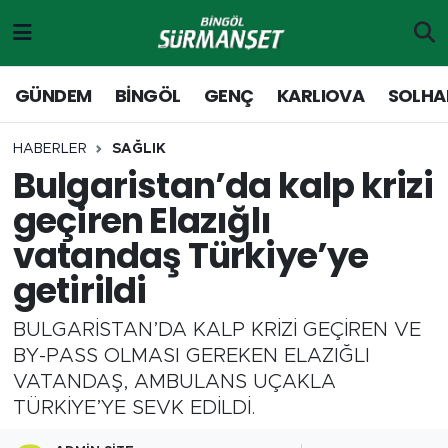
Gündem
Merkez Nöbetçi Eczaneler
GÜNDEM
BİNGÖL
GENÇ
KARLIOVA
SOLHA
Genç
Merkez Hava Durumu
HABERLER
SAĞLIK
Bulgaristan’da kalp krizi
Solhan
Merkez Trafik Yoğunluk Haritası
geçiren Elazığlı
Karlıova
Süper Lig Puan Durumu ve Fikstür
vatandaş Türkiye’ye
getirildi
Adaklı-Kiğı
Tüm Manşetler
BULGARİSTAN’DA KALP KRİZİ GEÇİREN VE
Yayladere-Yedisu
Son Dakika Haberleri
BY-PASS OLMASI GEREKEN ELAZIĞLI
VATANDAŞ, AMBULANS UÇAKLA
MD Prestij Dergisi
Haber Arşivi
TÜRKİYE’YE SEVK EDİLDİ.
Siyaset