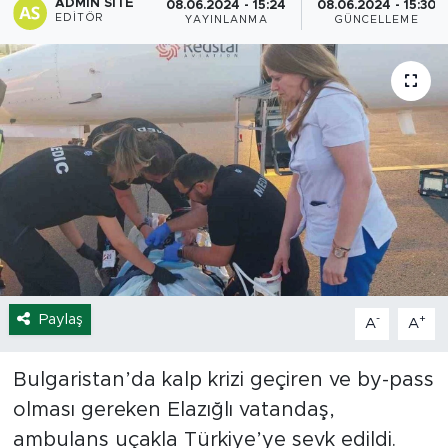
ADMIN SITE
08.06.2024 - 15:24
08.06.2024 - 15:30
EDITÖR
YAYINLANMA
GÜNCELLEME
Spor
Yaşam
Sağlık
Eğitim
Ekonomi
Hava Durumu
Paylaş
-
+
A
A
Tavz Der
Bulgaristan’da kalp krizi geçiren ve by-pass
Bingöl Kaza Haberleri
olması gereken Elazığlı vatandaş,
ambulans uçakla Türkiye’ye sevk edildi.