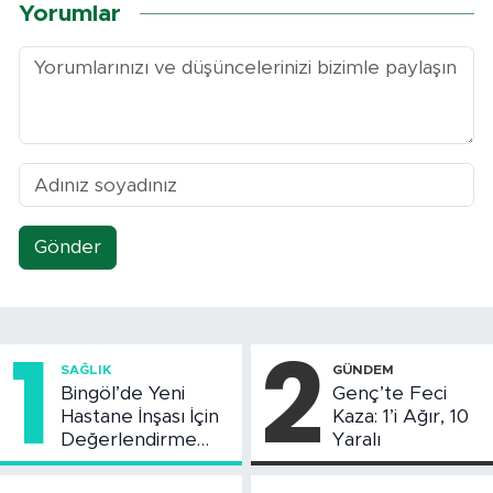
Yorumlar
Gönder
1
2
SAĞLIK
GÜNDEM
Bingöl’de Yeni
Genç’te Feci
Hastane İnşası İçin
Kaza: 1’i Ağır, 10
Değerlendirme
Yaralı
Toplantısı Yapıldı