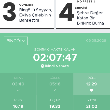
3
4
MD PRESTİJ
GÜNDEM
DERGİSİ
Bingöllü Seyyah,
Şehre Değer
Evliya Çelebi'nin
Katan Bir
Bahsettiği
Birikim: Burhan
Bingöl'deki O
Arıkız
Yeri Görüntüledi
BİNGÖL
06.08.2026
SONRAKI VAKTE KALAN
02:07:46
İkindi Namazı
İMSAK
GÜNEŞ
ÖĞLE
03:40
05:16
12:29
İKINDI
AKŞAM
YATSI
16:19
19:32
21:02