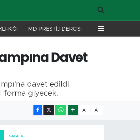
LI-KİĞI
MD PRESTİJ DERGİSİ
 Kampına Davet
mpı'na davet edildi.
i forma giyecek.
-
+
A
A
SAĞLIK