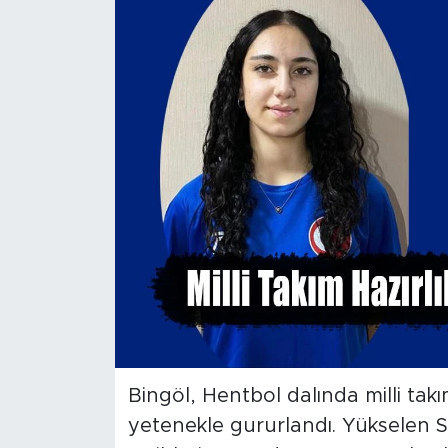
Spor
Yaşam
Sağlık
Eğitim
Ekonomi
Hava Durumu
Tavz Der
Bingöl Kaza Haberleri
Bingöl, Hentbol dalında milli tak
yetenekle gururlandı. Yükselen 