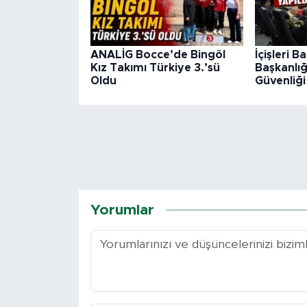
ANALİG Bocce’de Bingöl
İçişleri B
Kız Takımı Türkiye 3.’sü
Başkanlı
Oldu
Güvenliği
Yorumlar