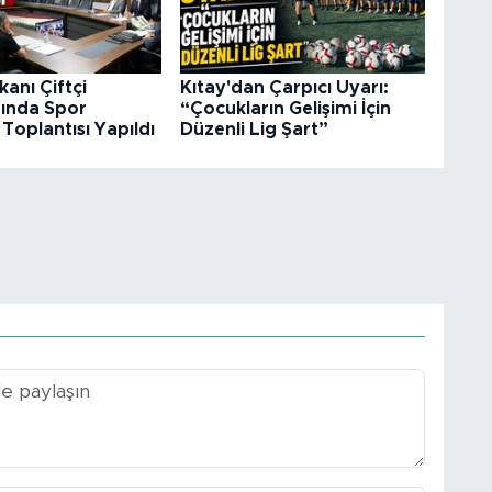
akanı Çiftçi
Kıtay'dan Çarpıcı Uyarı:
ğında Spor
“Çocukların Gelişimi İçin
 Toplantısı Yapıldı
Düzenli Lig Şart”