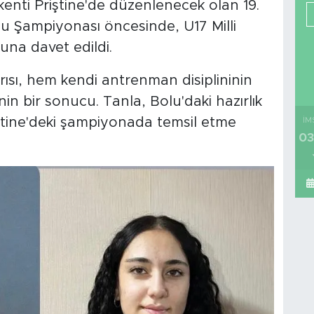
kenti Priştine'de düzenlenecek olan 19.
 Şampiyonası öncesinde, U17 Milli
una davet edildi.
sı, hem kendi antrenman disiplininin
n bir sonucu. Tanla, Bolu'daki hazırlık
ştine'deki şampiyonada temsil etme
İM
03