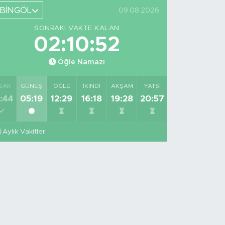
BİNGÖL
09.08.2026
SONRAKI VAKTE KALAN
02:10:51
Öğle Namazı
SAK
GÜNEŞ
ÖĞLE
İKINDI
AKŞAM
YATSI
:44
05:19
12:29
16:18
19:28
20:57
Aylık Vakitler