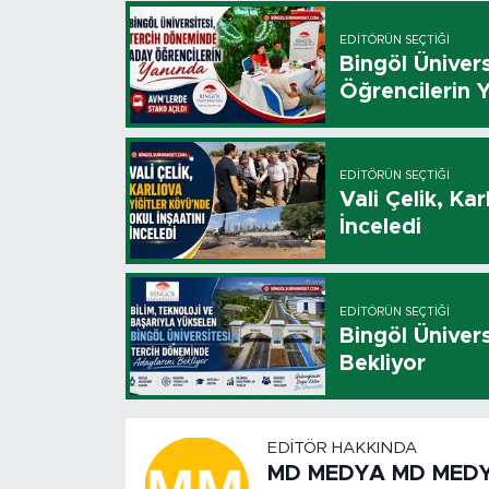
EDITÖRÜN SEÇTIĞI
Bingöl Üniver
Öğrencilerin 
EDITÖRÜN SEÇTIĞI
Vali Çelik, Ka
İnceledi
EDITÖRÜN SEÇTIĞI
Bingöl Üniver
Bekliyor
EDITÖR HAKKINDA
MD MEDYA MD MED