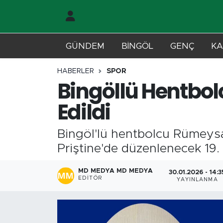
Gündem
Merkez Nöbetçi Eczaneler
GÜNDEM
BİNGÖL
GENÇ
KA
Genç
Merkez Hava Durumu
HABERLER
SPOR
Bingöllü Hentbol
Solhan
Merkez Trafik Yoğunluk Haritası
Edildi
Karlıova
Süper Lig Puan Durumu ve Fikstür
Bingöl'lü hentbolcu Rümeysa 
Adaklı-Kiğı
Tüm Manşetler
Priştine'de düzenlenecek 19.
Yayladere-Yedisu
Son Dakika Haberleri
MD MEDYA MD MEDYA
30.01.2026 - 14:3
EDITÖR
YAYINLANMA
MD Prestij Dergisi
Haber Arşivi
Siyaset