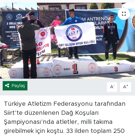
Spor
Yaşam
Sağlık
Eğitim
Ekonomi
Paylaş
-
+
A
A
Hava Durumu
Tavz Der
Türkiye Atletizm Federasyonu tarafından
Siirt’te düzenlenen Dağ Koşuları
Bingöl Kaza Haberleri
Şampiyonası’nda atletler, milli takıma
girebilmek için koştu. 33 ilden toplam 250