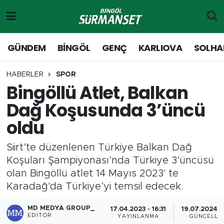
Gündem
Merkez Nöbetçi Eczaneler
GÜNDEM
BİNGÖL
GENÇ
KARLIOVA
SOLHA
Genç
Merkez Hava Durumu
HABERLER
SPOR
Bingöllü Atlet, Balkan
Solhan
Merkez Trafik Yoğunluk Haritası
Dağ Koşusunda 3’üncü
Karlıova
Süper Lig Puan Durumu ve Fikstür
oldu
Adaklı-Kiğı
Tüm Manşetler
Siirt’te düzenlenen Türkiye Balkan Dağ
Koşuları Şampiyonası’nda Türkiye 3’üncüsü
Yayladere-Yedisu
Son Dakika Haberleri
olan Bingöllü atlet 14 Mayıs 2023' te
Karadağ'da Türkiye’yi temsil edecek.
MD Prestij Dergisi
Haber Arşivi
MD MEDYA GROUP_
17.04.2023 - 16:31
19.07.2024 - 
Siyaset
EDITÖR
YAYINLANMA
GÜNCELLE