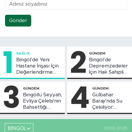
Gönder
1
2
SAĞLIK
GÜNDEM
Bingöl’de Yeni
Bingöl’de
Hastane İnşası İçin
Depremzedeler
Değerlendirme
İçin Hak Sahipliği
Toplantısı Yapıldı
Askı Süreci
3
4
Başladı
GÜNDEM
GÜNDEM
Bingöllü Seyyah,
Gülbahar
Evliya Çelebi'nin
Barajı’nda Su
Bahsettiği
Çekiliyor:
Bingöl'deki O
Piknikçi Sayısı
Yeri Görüntüledi
Azaldı
BİNGÖL
08.08.2026