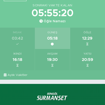
SONRAKI VAKTE KALAN
05:55:19
Öğle Namazı
İMSAK
GÜNEŞ
ÖĞLE
03:42
05:18
12:29
İKINDI
AKŞAM
YATSI
16:18
19:30
20:59
Aylık Vakitler