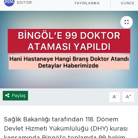
EDITÖR
YAYINLANMA
GÜNCEL
Spor
Yaşam
Sağlık
Eğitim
Ekonomi
Hava Durumu
Paylaş
-
+
A
A
Tavz Der
Sağlık Bakanlığı tarafından 118. Dönem
Bingöl Kaza Haberleri
Devlet Hizmeti Yükümlülüğü (DHY) kurası
kapsamında Bingöl'e toplamda 99 hekim