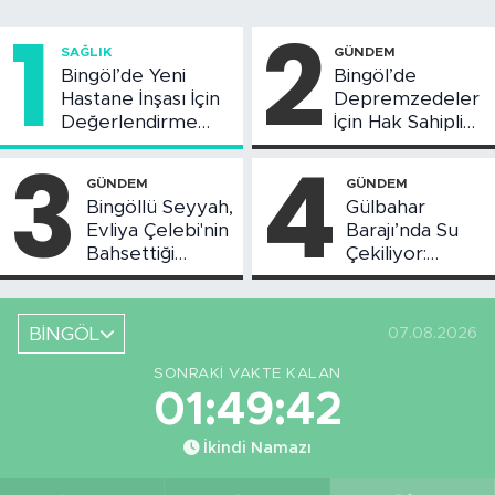
1
2
SAĞLIK
GÜNDEM
Bingöl’de Yeni
Bingöl’de
Hastane İnşası İçin
Depremzedeler
Değerlendirme
İçin Hak Sahipliği
Toplantısı Yapıldı
Askı Süreci
3
4
Başladı
GÜNDEM
GÜNDEM
Bingöllü Seyyah,
Gülbahar
Evliya Çelebi'nin
Barajı’nda Su
Bahsettiği
Çekiliyor:
Bingöl'deki O
Piknikçi Sayısı
Yeri Görüntüledi
Azaldı
BİNGÖL
07.08.2026
SONRAKI VAKTE KALAN
01:49:41
İkindi Namazı