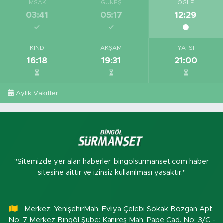
İMSAK
GÜNEŞ
ÖĞLE
03:41
05:17
12:29
İKINDI
AKŞAM
YATSI
16:18
19:31
21:00
Aylık Vakitler
"Sitemizde yer alan haberler, bingolsurmanset.com haber
sitesine aittir ve izinsiz kullanılması yasaktır."
Merkez: YenişehirMah. Evliya Çelebi Sokak Bozgan Apt.
No: 7 Merkez Bingöl Şube: Kanireş Mah. Pape Cad. No: 3/C -