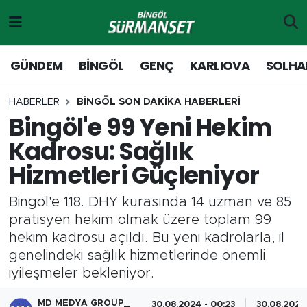
Gündem
Merkez Nöbetçi Eczaneler
GÜNDEM
BİNGÖL
GENÇ
KARLIOVA
SOLHA
Genç
Merkez Hava Durumu
HABERLER
BİNGÖL SON DAKİKA HABERLERİ
Bingöl'e 99 Yeni Hekim
Solhan
Merkez Trafik Yoğunluk Haritası
Kadrosu: Sağlık
Karlıova
Süper Lig Puan Durumu ve Fikstür
Hizmetleri Güçleniyor
Adaklı-Kiğı
Tüm Manşetler
Bingöl'e 118. DHY kurasında 14 uzman ve 85
pratisyen hekim olmak üzere toplam 99
Yayladere-Yedisu
Son Dakika Haberleri
hekim kadrosu açıldı. Bu yeni kadrolarla, il
genelindeki sağlık hizmetlerinde önemli
MD Prestij Dergisi
Haber Arşivi
iyileşmeler bekleniyor.
Siyaset
MD MEDYA GROUP_
30.08.2024 - 00:23
30.08.2024