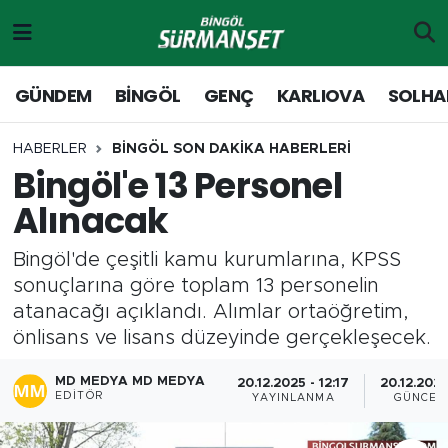
Gündem
Merkez Nöbetçi Eczaneler
GÜNDEM
BİNGÖL
GENÇ
KARLIOVA
SOLHA
Genç
Merkez Hava Durumu
HABERLER
BİNGÖL SON DAKİKA HABERLERİ
Bingöl'e 13 Personel
Solhan
Merkez Trafik Yoğunluk Haritası
Alınacak
Karlıova
Süper Lig Puan Durumu ve Fikstür
Bingöl'de çeşitli kamu kurumlarına, KPSS
Adaklı-Kiğı
Tüm Manşetler
sonuçlarına göre toplam 13 personelin
atanacağı açıklandı. Alımlar ortaöğretim,
Yayladere-Yedisu
Son Dakika Haberleri
önlisans ve lisans düzeyinde gerçekleşecek.
MD Prestij Dergisi
Haber Arşivi
MD MEDYA MD MEDYA
20.12.2025 - 12:17
20.12.2025
EDITÖR
YAYINLANMA
GÜNCEL
Siyaset