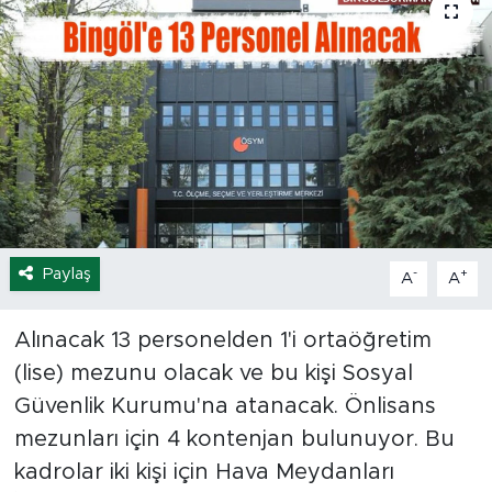
Spor
Yaşam
Sağlık
Eğitim
Ekonomi
Paylaş
-
+
A
A
Hava Durumu
Alınacak 13 personelden 1'i ortaöğretim
(lise) mezunu olacak ve bu kişi Sosyal
Tavz Der
Güvenlik Kurumu'na atanacak. Önlisans
Bingöl Kaza Haberleri
mezunları için 4 kontenjan bulunuyor. Bu
kadrolar iki kişi için Hava Meydanları