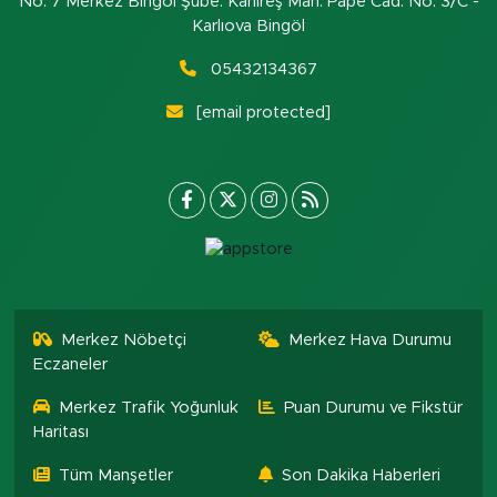
No: 7 Merkez Bingöl Şube: Kanireş Mah. Pape Cad. No: 3/C -
Karlıova Bingöl
05432134367
[email protected]
Merkez Nöbetçi
Merkez Hava Durumu
Eczaneler
Merkez Trafik Yoğunluk
Puan Durumu ve Fikstür
Haritası
Tüm Manşetler
Son Dakika Haberleri