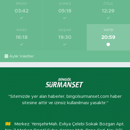
İMSAK
GÜNEŞ
ÖĞLE
03:42
05:18
12:29
İKINDI
AKŞAM
YATSI
16:18
19:30
20:59
Aylık Vakitler
"Sitemizde yer alan haberler, bingolsurmanset.com haber
sitesine aittir ve izinsiz kullanılması yasaktır."
Merkez: YenişehirMah. Evliya Çelebi Sokak Bozgan Apt.