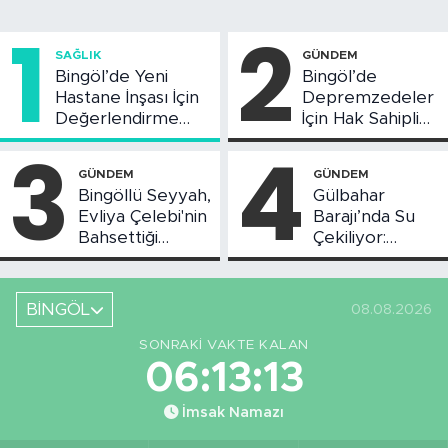
1
2
SAĞLIK
GÜNDEM
Bingöl’de Yeni
Bingöl’de
Hastane İnşası İçin
Depremzedeler
Değerlendirme
İçin Hak Sahipliği
Toplantısı Yapıldı
Askı Süreci
3
4
Başladı
GÜNDEM
GÜNDEM
Bingöllü Seyyah,
Gülbahar
Evliya Çelebi'nin
Barajı’nda Su
Bahsettiği
Çekiliyor:
Bingöl'deki O
Piknikçi Sayısı
Yeri Görüntüledi
Azaldı
BİNGÖL
08.08.2026
SONRAKI VAKTE KALAN
06:13:12
İmsak Namazı