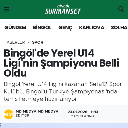
Gündem
Merkez Nöbetçi Eczaneler
GÜNDEM
BİNGÖL
GENÇ
KARLIOVA
SOLHA
Genç
Merkez Hava Durumu
HABERLER
SPOR
Bingöl'de Yerel U14
Solhan
Merkez Trafik Yoğunluk Haritası
Ligi'nin Şampiyonu Belli
Karlıova
Süper Lig Puan Durumu ve Fikstür
Oldu
Adaklı-Kiğı
Tüm Manşetler
Bingöl Yerel U14 Ligi'ni kazanan Sefa12 Spor
Kulübü, Bingöl'ü Türkiye Şampiyonası'nda
Yayladere-Yedisu
Son Dakika Haberleri
temsil etmeye hazırlanıyor.
MD Prestij Dergisi
Haber Arşivi
MD MEDYA MD MEDYA
23.01.2026 - 11:13
EDITÖR
YAYINLANMA
Siyaset