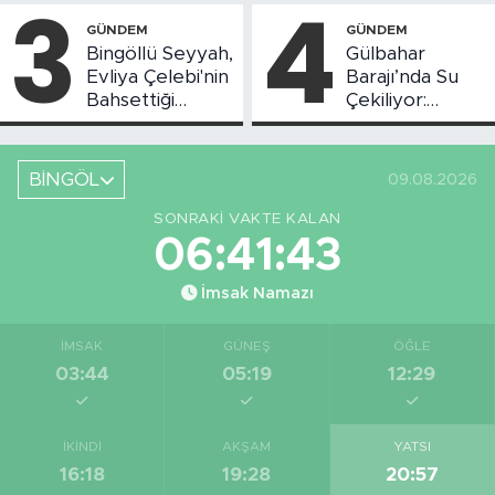
3
4
Başladı
GÜNDEM
GÜNDEM
Bingöllü Seyyah,
Gülbahar
Evliya Çelebi'nin
Barajı’nda Su
Bahsettiği
Çekiliyor:
Bingöl'deki O
Piknikçi Sayısı
Yeri Görüntüledi
Azaldı
BİNGÖL
09.08.2026
SONRAKI VAKTE KALAN
06:41:42
İmsak Namazı
İMSAK
GÜNEŞ
ÖĞLE
03:44
05:19
12:29
İKINDI
AKŞAM
YATSI
16:18
19:28
20:57