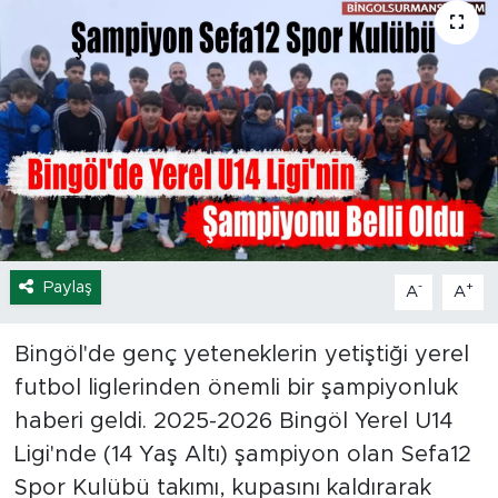
Spor
Yaşam
Sağlık
Eğitim
Ekonomi
Paylaş
-
+
A
A
Hava Durumu
Bingöl'de genç yeteneklerin yetiştiği yerel
Tavz Der
futbol liglerinden önemli bir şampiyonluk
haberi geldi. 2025-2026 Bingöl Yerel U14
Bingöl Kaza Haberleri
Ligi'nde (14 Yaş Altı) şampiyon olan Sefa12
Spor Kulübü takımı, kupasını kaldırarak