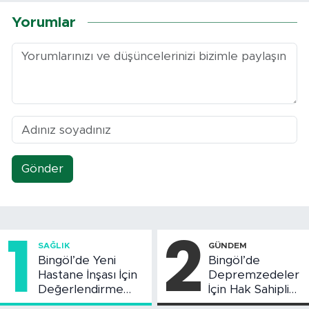
Yorumlar
Gönder
1
2
SAĞLIK
GÜNDEM
Bingöl’de Yeni
Bingöl’de
Hastane İnşası İçin
Depremzedeler
Değerlendirme
İçin Hak Sahipliği
Toplantısı Yapıldı
Askı Süreci