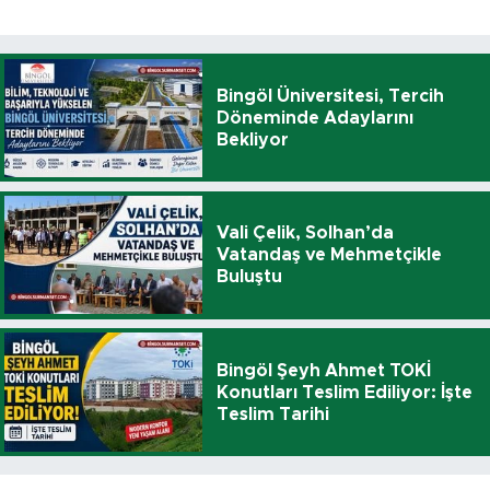
Bingöl Üniversitesi, Tercih
Döneminde Adaylarını
Bekliyor
Vali Çelik, Solhan’da
Vatandaş ve Mehmetçikle
Buluştu
Bingöl Şeyh Ahmet TOKİ
Konutları Teslim Ediliyor: İşte
Teslim Tarihi