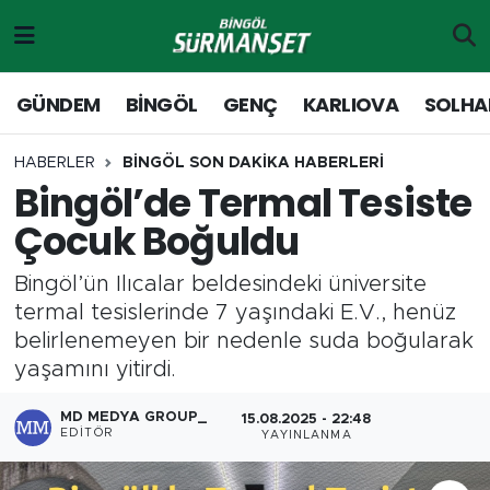
Gündem
Merkez Nöbetçi Eczaneler
GÜNDEM
BİNGÖL
GENÇ
KARLIOVA
SOLHA
Genç
Merkez Hava Durumu
HABERLER
BİNGÖL SON DAKİKA HABERLERİ
Bingöl’de Termal Tesiste
Solhan
Merkez Trafik Yoğunluk Haritası
Çocuk Boğuldu
Karlıova
Süper Lig Puan Durumu ve Fikstür
Bingöl’ün Ilıcalar beldesindeki üniversite
Adaklı-Kiğı
Tüm Manşetler
termal tesislerinde 7 yaşındaki E.V., henüz
belirlenemeyen bir nedenle suda boğularak
Yayladere-Yedisu
Son Dakika Haberleri
yaşamını yitirdi.
MD Prestij Dergisi
Haber Arşivi
MD MEDYA GROUP_
15.08.2025 - 22:48
EDITÖR
YAYINLANMA
Siyaset