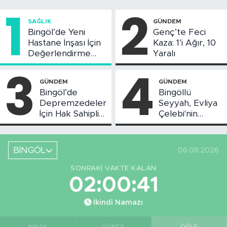
1
2
SAĞLIK
GÜNDEM
Bingöl’de Yeni
Genç’te Feci
Hastane İnşası İçin
Kaza: 1’i Ağır, 10
Değerlendirme
Yaralı
Toplantısı Yapıldı
3
4
GÜNDEM
GÜNDEM
Bingöl’de
Bingöllü
Depremzedeler
Seyyah, Evliya
İçin Hak Sahipliği
Çelebi'nin
Askı Süreci
Bahsettiği
Başladı
Bingöl'deki O
Yeri
BİNGÖL
06.08.2026
Görüntüledi
SONRAKI VAKTE KALAN
02:00:40
İkindi Namazı
İMSAK
GÜNEŞ
ÖĞLE