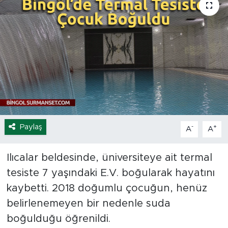
Spor
Yaşam
Sağlık
Eğitim
Ekonomi
Paylaş
-
+
A
A
Hava Durumu
Ilıcalar beldesinde, üniversiteye ait termal
tesiste 7 yaşındaki E.V. boğularak hayatını
Tavz Der
kaybetti. 2018 doğumlu çocuğun, henüz
Bingöl Kaza Haberleri
belirlenemeyen bir nedenle suda
boğulduğu öğrenildi.