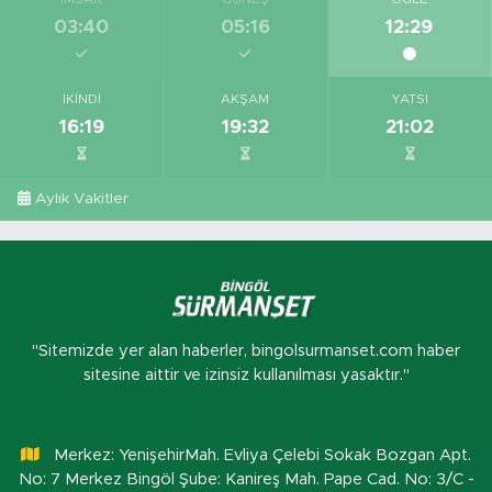
03:40
05:16
12:29
İKINDI
AKŞAM
YATSI
16:19
19:32
21:02
Aylık Vakitler
"Sitemizde yer alan haberler, bingolsurmanset.com haber
sitesine aittir ve izinsiz kullanılması yasaktır."
Merkez: YenişehirMah. Evliya Çelebi Sokak Bozgan Apt.
No: 7 Merkez Bingöl Şube: Kanireş Mah. Pape Cad. No: 3/C -