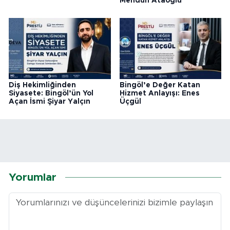
Menduh Ataoğlu
Diş Hekimliğinden
Bingöl’e Değer Katan
Siyasete: Bingöl’ün Yol
Hizmet Anlayışı: Enes
Açan İsmi Şiyar Yalçın
Üçgül
Yorumlar