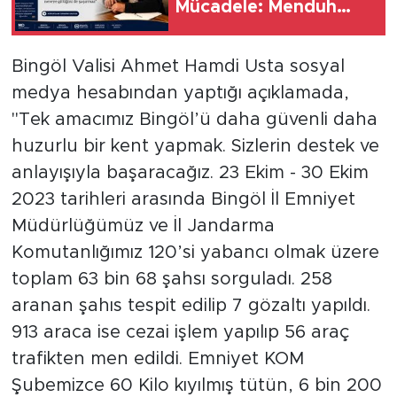
Mücadele: Menduh
Ataoğlu
Bingöl Valisi Ahmet Hamdi Usta sosyal
medya hesabından yaptığı açıklamada,
"Tek amacımız Bingöl’ü daha güvenli daha
huzurlu bir kent yapmak. Sizlerin destek ve
anlayışıyla başaracağız. 23 Ekim - 30 Ekim
2023 tarihleri arasında Bingöl İl Emniyet
Müdürlüğümüz ve İl Jandarma
Komutanlığımız 120’si yabancı olmak üzere
toplam 63 bin 68 şahsı sorguladı. 258
aranan şahıs tespit edilip 7 gözaltı yapıldı.
913 araca ise cezai işlem yapılıp 56 araç
trafikten men edildi. Emniyet KOM
Şubemizce 60 Kilo kıyılmış tütün, 6 bin 200