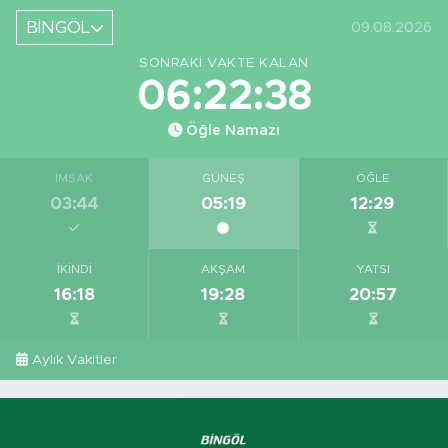
BİNGÖL
09.08.2026
SONRAKI VAKTE KALAN
06:22:37
Öğle Namazı
İMSAK
GÜNEŞ
ÖĞLE
03:44
05:19
12:29
İKINDI
AKŞAM
YATSI
16:18
19:28
20:57
Aylık Vakitler