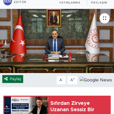
EDITÖR
YAYINLANMA
PAYLAŞIM
Spor
Yaşam
Sağlık
Eğitim
Ekonomi
Hava Durumu
Paylaş
-
+
A
A
Tavz Der
Bingöl Kaza Haberleri
Sıfırdan Zirveye
Uzanan Sessiz Bir