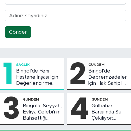
Gönder
1
2
SAĞLIK
GÜNDEM
Bingöl’de Yeni
Bingöl’de
Hastane İnşası İçin
Depremzedeler
Değerlendirme
İçin Hak Sahipliği
Toplantısı Yapıldı
Askı Süreci
3
4
Başladı
GÜNDEM
GÜNDEM
Bingöllü Seyyah,
Gülbahar
Evliya Çelebi'nin
Barajı’nda Su
Bahsettiği
Çekiliyor:
Bingöl'deki O
Piknikçi Sayısı
Yeri Görüntüledi
Azaldı