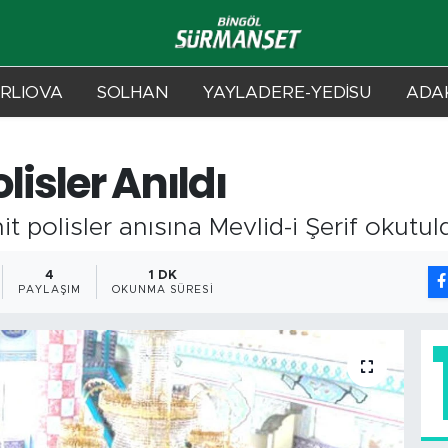
RLIOVA
SOLHAN
YAYLADERE-YEDİSU
ADAK
lisler Anıldı
t polisler anısına Mevlid-i Şerif okutul
4
1 DK
PAYLAŞIM
OKUNMA SÜRESI