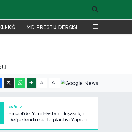
LI-KİĞI
MD PRESTİJ DERGİSİ
du.
-
+
A
A
1
SAĞLIK
Bingöl’de Yeni Hastane İnşası İçin
Değerlendirme Toplantısı Yapıldı