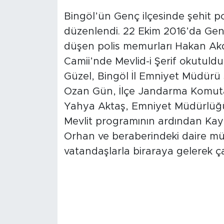
Bingöl’ün Genç ilçesinde şehit p
düzenlendi. 22 Ekim 2016’da Genç
düşen polis memurları Hakan Akd
Camii’nde Mevlid-i Şerif okutu
Güzel, Bingöl İl Emniyet Müdürü
Ozan Gün, İlçe Jandarma Komutan
Yahya Aktaş, Emniyet Müdürlüğü 
Mevlit programının ardından Ka
Orhan ve beraberindeki daire mü
vatandaşlarla biraraya gelerek ça