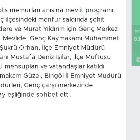
olis memurları anısına mevlit programı
 ilçesindeki menfur saldırıda şehit
ere ve Murat Yıldırım için Genç Merkez
İM
ldu. Mevlide, Genç Kaymakamı Muhammet
03
 Şükrü Orhan, İlçe Emniyet Müdürü
ı Mustafa Deniz Işılar, İlçe Müftüsü
mensupları ve vatandaşlar katıldı.
ymakam Güzel, Bingöl İl Emniyet Müdürü
dürleri, Genç çarşı merkezinde
y eşliğinde sohbet etti.