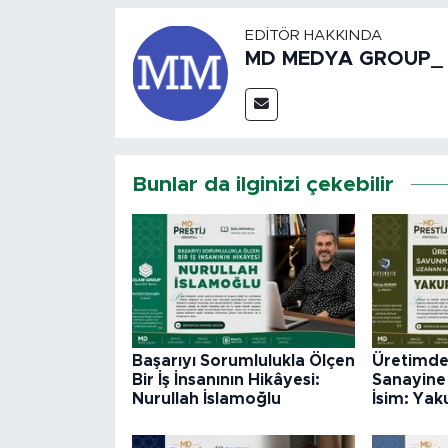
EDITÖR HAKKINDA
MD MEDYA GROUP_
Bunlar da ilginizi çekebilir
Başarıyı Sorumlulukla Ölçen
Üretimd
Bir İş İnsanının Hikâyesi:
Sanayine 
Nurullah İslamoğlu
İsim: Ya