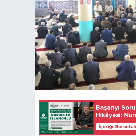
Spor
Yaşam
Sağlık
Eğitim
Ekonomi
Hava Durumu
Tavz Der
Başarıyı Soru
Hikâyesi: Nur
Bingöl Kaza Haberleri
İçeriği Görüntü