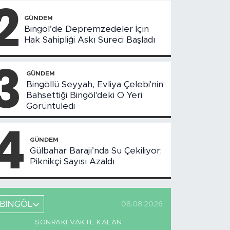
2
GÜNDEM
Bingöl’de Depremzedeler İçin
Hak Sahipliği Askı Süreci Başladı
3
GÜNDEM
Bingöllü Seyyah, Evliya Çelebi'nin
Bahsettiği Bingöl'deki O Yeri
Görüntüledi
4
GÜNDEM
Gülbahar Barajı’nda Su Çekiliyor:
Piknikçi Sayısı Azaldı
BİNGÖL
08.08.2026
SONRAKI VAKTE KALAN