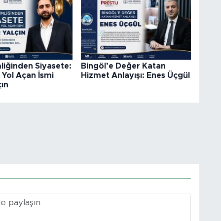
liğinden Siyasete:
Bingöl’e Değer Katan
 Yol Açan İsmi
Hizmet Anlayışı: Enes Üçgül
çın