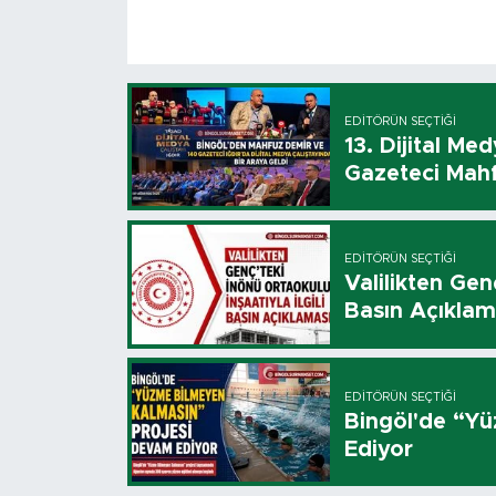
EDITÖRÜN SEÇTIĞI
13. Dijital Me
Gazeteci Mahf
EDITÖRÜN SEÇTIĞI
Valilikten Genç
Basın Açıklam
EDITÖRÜN SEÇTIĞI
Bingöl'de “Y
Ediyor