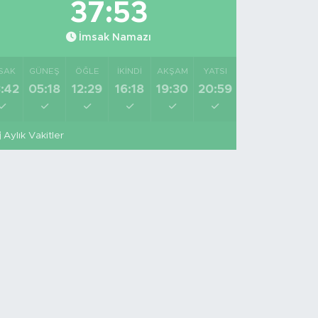
37:52
İmsak Namazı
SAK
GÜNEŞ
ÖĞLE
İKINDI
AKŞAM
YATSI
:42
05:18
12:29
16:18
19:30
20:59
Aylık Vakitler