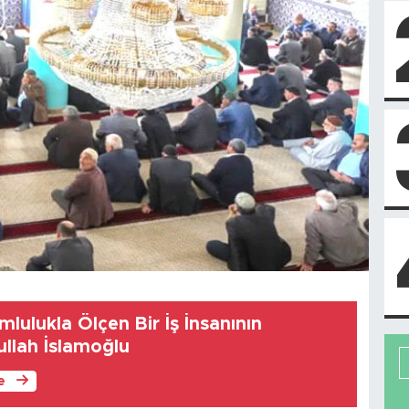
mlulukla Ölçen Bir İş İnsanının
ullah İslamoğlu
le