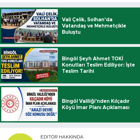
Vali Çelik, Solhan’da
Vatandaş ve Mehmetçikle
Buluştu
Bingöl Şeyh Ahmet TOKİ
Konutları Teslim Ediliyor: İşte
Teslim Tarihi
Bingöl Valiliği’nden Kılçadır
Köyü İmar Planı Açıklaması
EDITÖR HAKKINDA