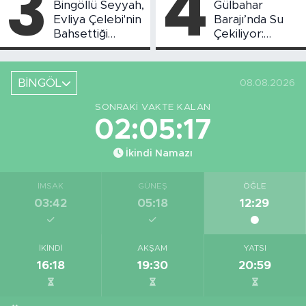
3
4
Bingöllü Seyyah,
Gülbahar
Evliya Çelebi'nin
Barajı’nda Su
Bahsettiği
Çekiliyor:
Bingöl'deki O
Piknikçi Sayısı
Yeri Görüntüledi
Azaldı
BİNGÖL
08.08.2026
SONRAKI VAKTE KALAN
02:05:16
İkindi Namazı
İMSAK
GÜNEŞ
ÖĞLE
03:42
05:18
12:29
İKINDI
AKŞAM
YATSI
16:18
19:30
20:59