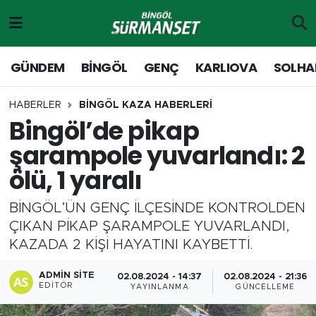
Gündem
Merkez Nöbetçi Eczaneler
GÜNDEM
BİNGÖL
GENÇ
KARLIOVA
SOLHA
Genç
Merkez Hava Durumu
HABERLER
BİNGÖL KAZA HABERLERİ
Bingöl’de pikap
Solhan
Merkez Trafik Yoğunluk Haritası
şarampole yuvarlandı: 2
Karlıova
Süper Lig Puan Durumu ve Fikstür
ölü, 1 yaralı
Adaklı-Kiğı
Tüm Manşetler
BİNGÖL’ÜN GENÇ İLÇESİNDE KONTROLDEN
ÇIKAN PİKAP ŞARAMPOLE YUVARLANDI,
Yayladere-Yedisu
Son Dakika Haberleri
KAZADA 2 KİŞİ HAYATINI KAYBETTİ.
MD Prestij Dergisi
Haber Arşivi
ADMIN SITE
02.08.2024 - 14:37
02.08.2024 - 21:36
EDITÖR
YAYINLANMA
GÜNCELLEME
Siyaset