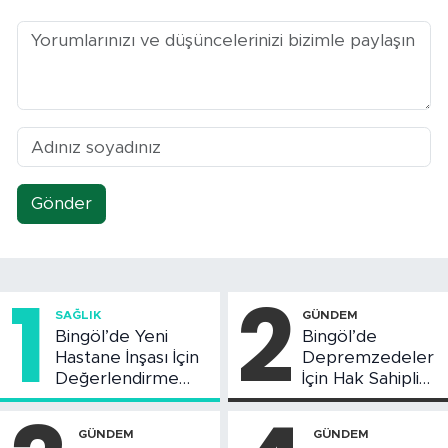
Gönder
1
2
SAĞLIK
GÜNDEM
Bingöl’de Yeni
Bingöl’de
Hastane İnşası İçin
Depremzedeler
Değerlendirme
İçin Hak Sahipliği
Toplantısı Yapıldı
Askı Süreci
Başladı
GÜNDEM
GÜNDEM