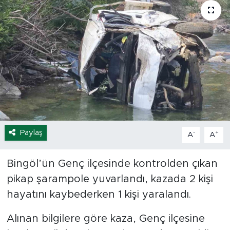
Spor
Yaşam
Sağlık
Eğitim
Ekonomi
Paylaş
-
+
A
A
Hava Durumu
Bingöl’ün Genç ilçesinde kontrolden çıkan
Tavz Der
pikap şarampole yuvarlandı, kazada 2 kişi
hayatını kaybederken 1 kişi yaralandı.
Bingöl Kaza Haberleri
Alınan bilgilere göre kaza, Genç ilçesine