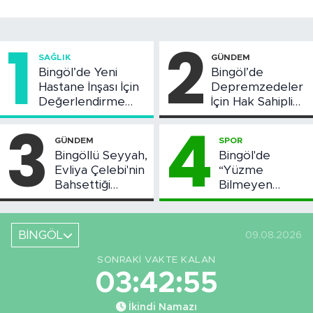
1
2
SAĞLIK
GÜNDEM
Bingöl’de Yeni
Bingöl’de
Hastane İnşası İçin
Depremzedeler
Değerlendirme
İçin Hak Sahipliği
Toplantısı Yapıldı
Askı Süreci
3
4
Başladı
GÜNDEM
SPOR
Bingöllü Seyyah,
Bingöl'de
Evliya Çelebi'nin
“Yüzme
Bahsettiği
Bilmeyen
Bingöl'deki O
Kalmasın”
Yeri Görüntüledi
Projesi Devam
Ediyor
BİNGÖL
09.08.2026
SONRAKI VAKTE KALAN
03:42:54
İkindi Namazı