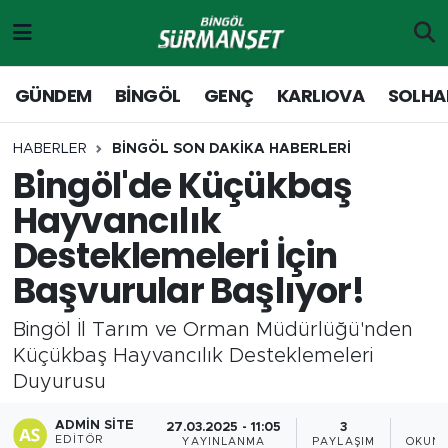
Gündem
Merkez Nöbetçi Eczaneler
GÜNDEM
BİNGÖL
GENÇ
KARLIOVA
SOLHA
Genç
Merkez Hava Durumu
HABERLER
BİNGÖL SON DAKİKA HABERLERİ
Bingöl'de Küçükbaş
Solhan
Merkez Trafik Yoğunluk Haritası
Hayvancılık
Karlıova
Süper Lig Puan Durumu ve Fikstür
Desteklemeleri İçin
Başvurular Başlıyor!
Adaklı-Kiğı
Tüm Manşetler
Bingöl İl Tarım ve Orman Müdürlüğü'nden
Yayladere-Yedisu
Son Dakika Haberleri
Küçükbaş Hayvancılık Desteklemeleri
Duyurusu
MD Prestij Dergisi
Haber Arşivi
ADMIN SITE
27.03.2025 - 11:05
3
Siyaset
EDITÖR
YAYINLANMA
PAYLAŞIM
OKUNM