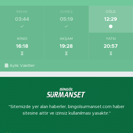
İMSAK
GÜNEŞ
ÖĞLE
03:44
05:19
12:29
İKINDI
AKŞAM
YATSI
16:18
19:28
20:57
Aylık Vakitler
"Sitemizde yer alan haberler, bingolsurmanset.com haber
sitesine aittir ve izinsiz kullanılması yasaktır."