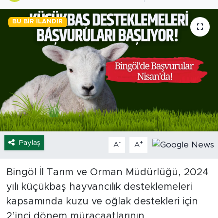
Spor
BU BIR İLANDIR
Yaşam
Sağlık
Eğitim
Ekonomi
Hava Durumu
Paylaş
-
+
A
A
Tavz Der
Bingöl İl Tarım ve Orman Müdürlüğü, 2024
yılı küçükbaş hayvancılık desteklemeleri
Bingöl Kaza Haberleri
kapsamında kuzu ve oğlak destekleri için
2’inci dönem müracaatlarının