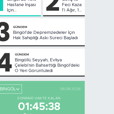
1
2
Hastane İnşası
Feci Kaza:
İçin
1’i Ağır, 10
Değerlendirme
Yaralı
3
Toplantısı
Yapıldı
GÜNDEM
Bingöl’de Depremzedeler İçin
Hak Sahipliği Askı Süreci Başladı
4
GÜNDEM
Bingöllü Seyyah, Evliya
Çelebi'nin Bahsettiği Bingöl'deki
O Yeri Görüntüledi
BİNGÖL
06.08.2026
SONRAKI VAKTE KALAN
01:45:37