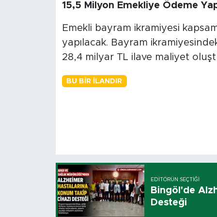
15,5 Milyon Emekliye Ödeme Yap
Emekli bayram ikramiyesi kapsam
yapılacak. Bayram ikramiyesindeki 
28,4 milyar TL ilave maliyet oluş
BU BIR İLANDIR
EDITÖRÜN SEÇTIĞI
Bingöl'de Alz
Desteği