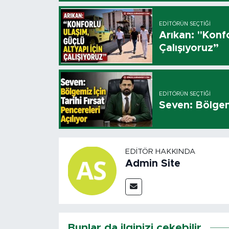
EDITÖRÜN SEÇTIĞI
Arıkan: "Konfo
Çalışıyoruz”
EDITÖRÜN SEÇTIĞI
Seven: Bölgemi
EDITÖR HAKKINDA
Admin Site
Bunlar da ilginizi çekebilir