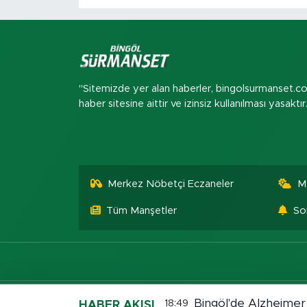
"Sitemizde yer alan haberler, bingolsurmanset.c
haber sitesine aittir ve izinsiz kullanılması yasaktır
Merkez Nöbetçi Eczaneler
M
Tüm Manşetler
So
Bingöl'de Alzheimer
18:49
HABER AKIŞI