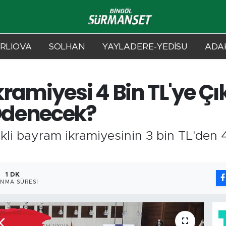
RLIOVA
SOLHAN
YAYLADERE-YEDİSU
ADAK
amiyesi 4 Bin TL'ye Çıkar
Ödenecek?
i bayram ikramiyesinin 3 bin TL'den 4
1 DK
NMA SÜRESI