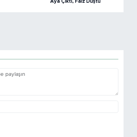
Aya Çıktı, Faiz Düştü