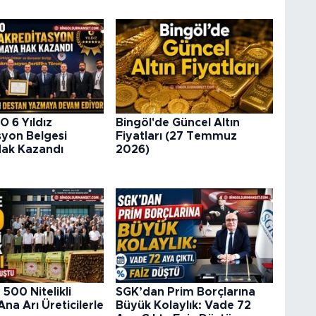
O 6 Yıldız
Bingöl'de Güncel Altın
syon Belgesi
Fiyatları (27 Temmuz
ak Kazandı
2026)
 500 Nitelikli
SGK’dan Prim Borçlarına
Ana Arı Üreticilerle
Büyük Kolaylık: Vade 72