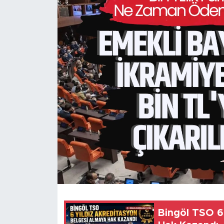
Spor
Yaşam
Sağlık
Eğitim
Ekonomi
Hava Durumu
Tavz Der
Bingöl Kaza Haberleri
Bingöl TSO 6