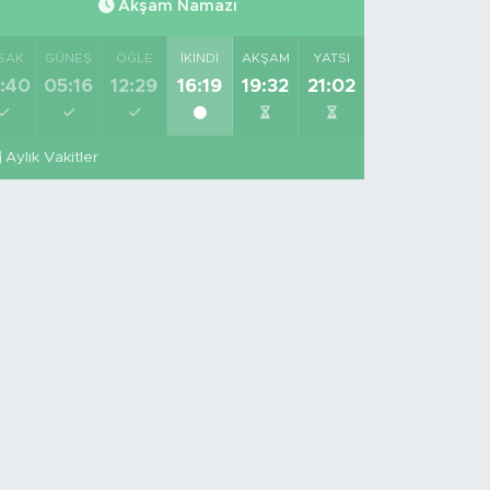
Akşam Namazı
SAK
GÜNEŞ
ÖĞLE
İKINDI
AKŞAM
YATSI
:40
05:16
12:29
16:19
19:32
21:02
Aylık Vakitler