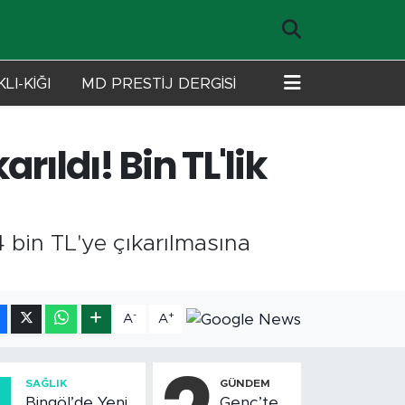
LI-KİĞI
MD PRESTİJ DERGİSİ
ıldı! Bin TL'lik
 bin TL'ye çıkarılmasına
-
+
A
A
SAĞLIK
GÜNDEM
Bingöl’de Yeni
Genç’te