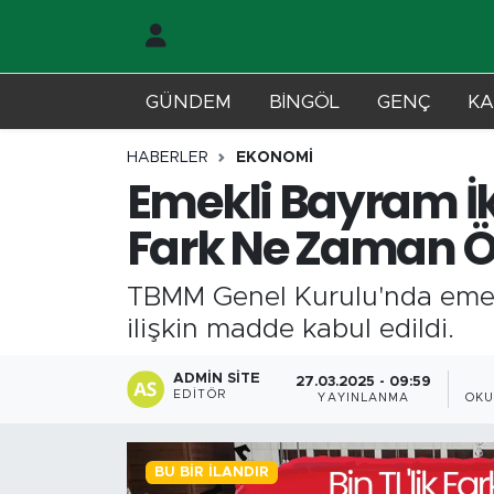
Gündem
Merkez Nöbetçi Eczaneler
GÜNDEM
BİNGÖL
GENÇ
KA
Genç
Merkez Hava Durumu
HABERLER
EKONOMİ
Emekli Bayram İkr
Solhan
Merkez Trafik Yoğunluk Haritası
Fark Ne Zaman 
Karlıova
Süper Lig Puan Durumu ve Fikstür
TBMM Genel Kurulu'nda emekl
Adaklı-Kiğı
Tüm Manşetler
ilişkin madde kabul edildi.
Yayladere-Yedisu
Son Dakika Haberleri
ADMIN SITE
27.03.2025 - 09:59
EDITÖR
YAYINLANMA
OKU
MD Prestij Dergisi
Haber Arşivi
BU BIR İLANDIR
Siyaset