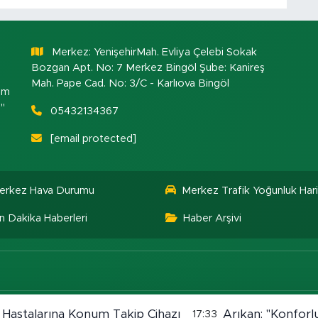
Merkez: YenişehirMah. Evliya Çelebi Sokak
Bozgan Apt. No: 7 Merkez Bingöl Şube: Kanireş
Mah. Pape Cad. No: 3/C - Karlıova Bingöl
om
."
05432134367
[email protected]
erkez Hava Durumu
Merkez Trafik Yoğunluk Hari
n Dakika Haberleri
Haber Arşivi
 Hastalarına Konum Takip Cihazı
Arıkan: "Konforlu
17:33