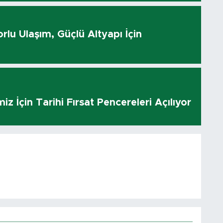
rlu Ulaşım, Güçlü Altyapı İçin
z İçin Tarihi Fırsat Pencereleri Açılıyor