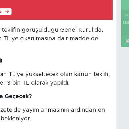
le
İM
03
ili teklifin görüşüldüğü Genel Kurul'da,
n TL'ye çıkarılmasına dair madde de
ı
in TL'ye yükseltecek olan kanun teklifi,
r 3 bin TL olarak yapıldı.
ba Geçecek?
 Gazete'de yayımlanmasının ardından en
 bekleniyor.