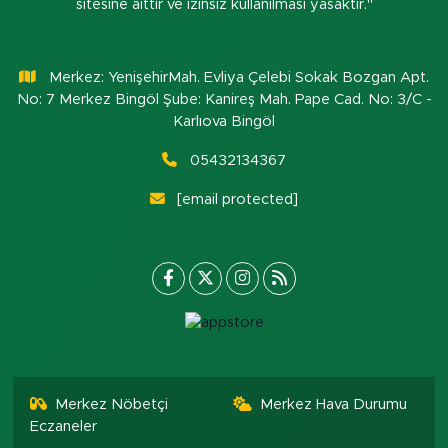
sitesine aittir ve izinsiz kullanılması yasaktır."
Merkez: YenişehirMah. Evliya Çelebi Sokak Bozgan Apt.
No: 7 Merkez Bingöl Şube: Kanireş Mah. Pape Cad. No: 3/C -
Karlıova Bingöl
05432134367
[email protected]
Merkez Nöbetçi
Merkez Hava Durumu
Eczaneler