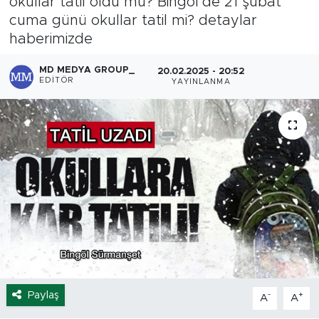
okullar tatil oldu mu? Bingöl’de 21 şubat
cuma günü okullar tatil mi? detaylar
Spor
haberimizde
Yaşam
MD MEDYA GROUP_
20.02.2025 - 20:52
EDITÖR
YAYINLANMA
Sağlık
Eğitim
Ekonomi
Hava Durumu
Tavz Der
Bingöl Kaza Haberleri
Paylaş
-
+
A
A