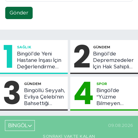
Gönder
1
2
SAĞLIK
GÜNDEM
Bingöl’de Yeni
Bingöl’de
Hastane İnşası İçin
Depremzedeler
Değerlendirme
İçin Hak Sahipliği
Toplantısı Yapıldı
Askı Süreci
3
4
Başladı
GÜNDEM
SPOR
Bingöllü Seyyah,
Bingöl'de
Evliya Çelebi'nin
“Yüzme
Bahsettiği
Bilmeyen
Bingöl'deki O
Kalmasın”
Yeri Görüntüledi
Projesi Devam
Ediyor
BİNGÖL
09.08.2026
SONRAKI VAKTE KALAN