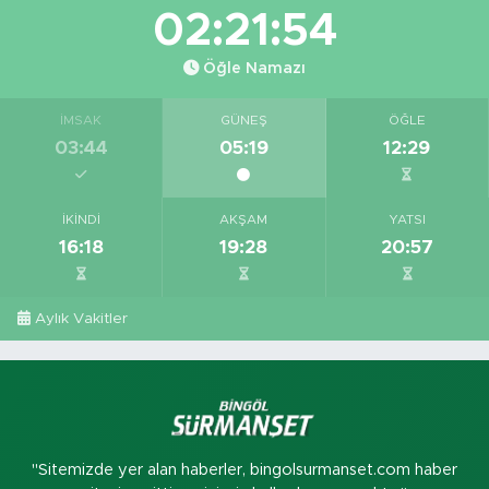
02:21:53
Öğle Namazı
İMSAK
GÜNEŞ
ÖĞLE
03:44
05:19
12:29
İKINDI
AKŞAM
YATSI
16:18
19:28
20:57
Aylık Vakitler
"Sitemizde yer alan haberler, bingolsurmanset.com haber