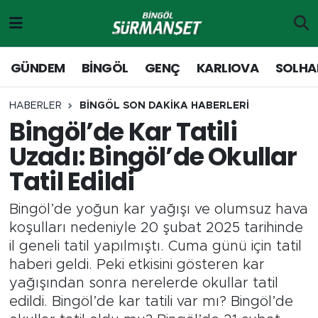
Gündem
Merkez Nöbetçi Eczaneler
GÜNDEM
BİNGÖL
GENÇ
KARLIOVA
SOLHA
Genç
Merkez Hava Durumu
HABERLER
BİNGÖL SON DAKİKA HABERLERİ
Bingöl’de Kar Tatili
Solhan
Merkez Trafik Yoğunluk Haritası
Uzadı: Bingöl’de Okullar
Karlıova
Süper Lig Puan Durumu ve Fikstür
Tatil Edildi
Adaklı-Kiğı
Tüm Manşetler
Bingöl’de yoğun kar yağışı ve olumsuz hava
koşulları nedeniyle 20 şubat 2025 tarihinde
Yayladere-Yedisu
Son Dakika Haberleri
il geneli tatil yapılmıştı. Cuma günü için tatil
haberi geldi. Peki etkisini gösteren kar
MD Prestij Dergisi
Haber Arşivi
yağışından sonra nerelerde okullar tatil
edildi. Bingöl’de kar tatili var mı? Bingöl’de
Siyaset