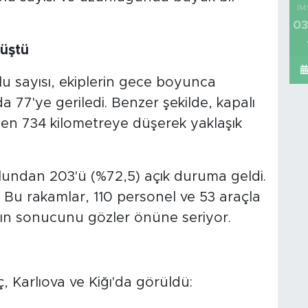
İM
03
Düştü
lu sayısı, ekiplerin gece boyunca
77'ye geriledi. Benzer şekilde, kapalı
den 734 kilometreye düşerek yaklaşık
lundan 203'ü (%72,5) açık duruma geldi.
 Bu rakamlar, 110 personel ve 53 araçla
nın sonucunu gözler önüne seriyor.
, Karlıova ve Kiğı'da görüldü: