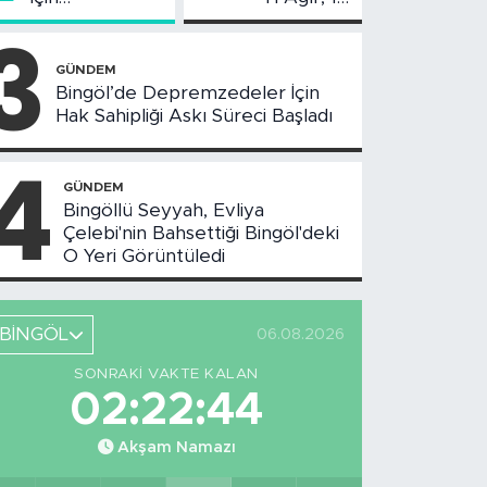
Değerlendirme
Yaralı
3
Toplantısı
Yapıldı
GÜNDEM
Bingöl’de Depremzedeler İçin
Hak Sahipliği Askı Süreci Başladı
4
GÜNDEM
Bingöllü Seyyah, Evliya
Çelebi'nin Bahsettiği Bingöl'deki
O Yeri Görüntüledi
BİNGÖL
06.08.2026
SONRAKI VAKTE KALAN
02:22:43
Akşam Namazı