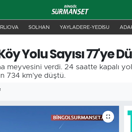
RLIOVA
SOLHAN
YAYLADERE-YEDİSU
ADAK
Köy Yolu Sayısı 77'ye D
 meyvesini verdi. 24 saatte kapalı yol 
en 734 km'ye düştü.
2