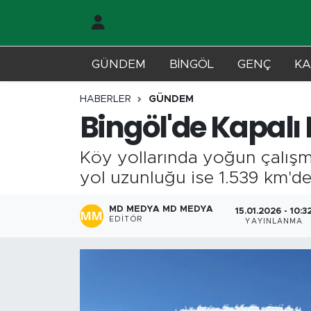
Gündem
Merkez Nöbetçi Eczaneler
GÜNDEM
BİNGÖL
GENÇ
KA
Genç
Merkez Hava Durumu
HABERLER
GÜNDEM
Bingöl'de Kapalı 
Solhan
Merkez Trafik Yoğunluk Haritası
Köy yollarında yoğun çalışma
Karlıova
Süper Lig Puan Durumu ve Fikstür
yol uzunluğu ise 1.539 km'd
Adaklı-Kiğı
Tüm Manşetler
MD MEDYA MD MEDYA
15.01.2026 - 10:3
EDITÖR
YAYINLANMA
Yayladere-Yedisu
Son Dakika Haberleri
MD Prestij Dergisi
Haber Arşivi
Siyaset