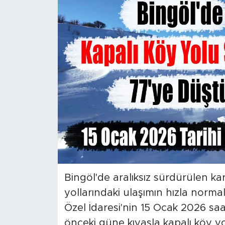
Spor
Yaşam
Sağlık
Eğitim
Ekonomi
Hava Durumu
Tavz Der
Bingöl'de aralıksız sürdürülen ka
yollarındaki ulaşımın hızla normale
Bingöl Kaza Haberleri
Özel İdaresi'nin 15 Ocak 2026 saa
önceki güne kıyasla kapalı köy y