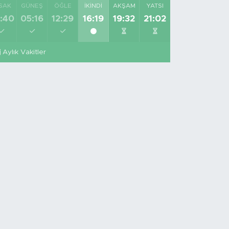
SAK
GÜNEŞ
ÖĞLE
İKINDI
AKŞAM
YATSI
:40
05:16
12:29
16:19
19:32
21:02
Aylık Vakitler