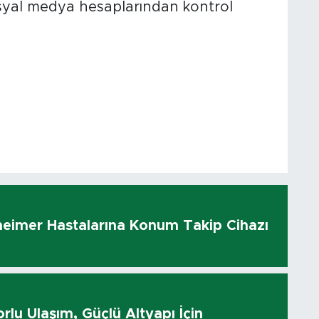
osyal medya hesaplarından kontrol
heimer Hastalarına Konum Takip Cihazı
rlu Ulaşım, Güçlü Altyapı İçin