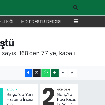
LI-KİĞI
MD PRESTİJ DERGİSİ
üştü
sayısı 168'den 77'ye, kapalı
-
+
A
A
1
2
SAĞLIK
GÜNDEM
Bingöl’de Yeni
Genç’te
Hastane İnşası
Feci Kaza:
İçin
1’i Ağır, 10