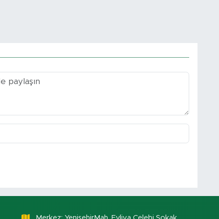
Merkez: YenişehirMah. Evliya Çelebi Sokak