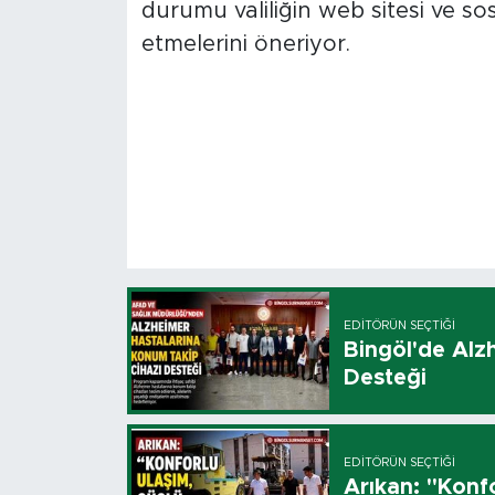
durumu valiliğin web sitesi ve s
etmelerini öneriyor.
EDITÖRÜN SEÇTIĞI
Bingöl'de Alz
Desteği
EDITÖRÜN SEÇTIĞI
Arıkan: "Konfo