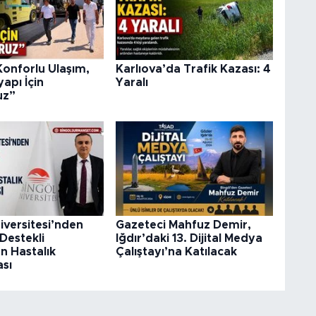
Konforlu Ulaşım,
Karlıova’da Trafik Kazası: 4
yapı İçin
Yaralı
uz”
iversitesi’nden
Gazeteci Mahfuz Demir,
Destekli
Iğdır’daki 13. Dijital Medya
 Hastalık
Çalıştayı’na Katılacak
sı