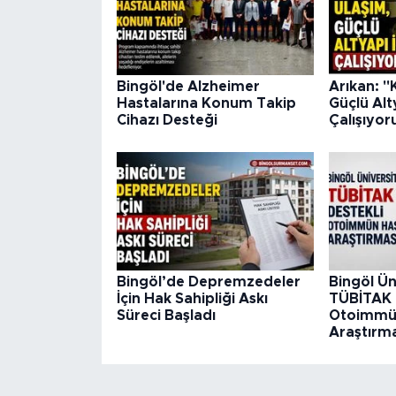
Bingöl'de Alzheimer
Arıkan: "
Hastalarına Konum Takip
Güçlü Alt
Cihazı Desteği
Çalışıyor
Bingöl’de Depremzedeler
Bingöl Ün
İçin Hak Sahipliği Askı
TÜBİTAK 
Süreci Başladı
Otoimmün
Araştırma