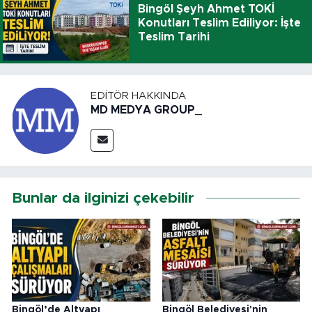
Bingöl Şeyh Ahmet TOKİ
Konutları Teslim Ediliyor: İşte
Teslim Tarihi
EDITÖR HAKKINDA
MD MEDYA GROUP_
Bunlar da ilginizi çekebilir
Bingöl’de Altyapı
Bingöl Belediyesi'nin