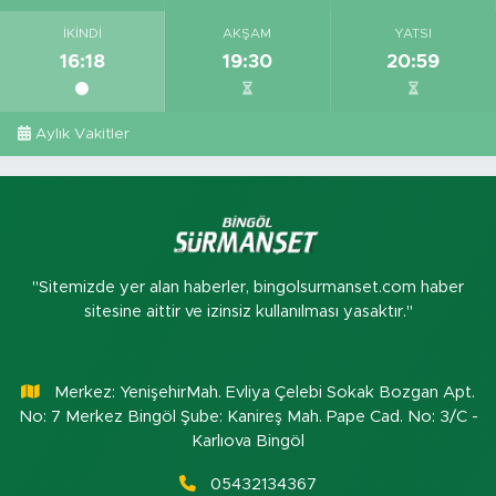
İKINDI
AKŞAM
YATSI
16:18
19:30
20:59
Aylık Vakitler
"Sitemizde yer alan haberler, bingolsurmanset.com haber
sitesine aittir ve izinsiz kullanılması yasaktır."
Merkez: YenişehirMah. Evliya Çelebi Sokak Bozgan Apt.
No: 7 Merkez Bingöl Şube: Kanireş Mah. Pape Cad. No: 3/C -
Karlıova Bingöl
05432134367