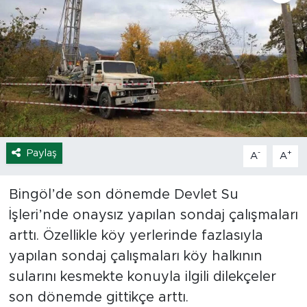
Spor
Yaşam
Sağlık
Eğitim
Paylaş
-
+
A
A
Ekonomi
Bingöl’de son dönemde Devlet Su
Hava Durumu
İşleri’nde onaysız yapılan sondaj çalışmaları
Tavz Der
arttı. Özellikle köy yerlerinde fazlasıyla
yapılan sondaj çalışmaları köy halkının
Bingöl Kaza Haberleri
sularını kesmekte konuyla ilgili dilekçeler
son dönemde gittikçe arttı.