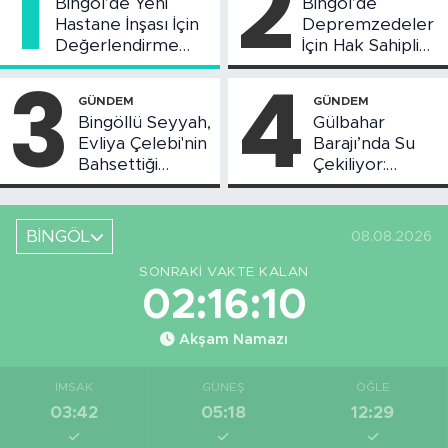
1
2
Bingöl’de Yeni
Bingöl’de
Hastane İnşası İçin
Depremzedeler
Değerlendirme
İçin Hak Sahipliği
Toplantısı Yapıldı
Askı Süreci
3
4
Başladı
GÜNDEM
GÜNDEM
Bingöllü Seyyah,
Gülbahar
Evliya Çelebi'nin
Barajı’nda Su
Bahsettiği
Çekiliyor:
Bingöl'deki O
Piknikçi Sayısı
Yeri Görüntüledi
Azaldı
BİNGÖL
08.08.2026
SONRAKI VAKTE KALAN
02:16:09
Akşam Namazı
İMSAK
GÜNEŞ
ÖĞLE
03:42
05:18
12:29