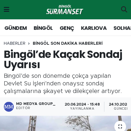
Gündem
Merkez Nöbetçi Eczaneler
GÜNDEM
BİNGÖL
GENÇ
KARLIOVA
SOLHA
Genç
Merkez Hava Durumu
HABERLER
BİNGÖL SON DAKİKA HABERLERİ
Bingöl’de Kaçak Sondaj
Solhan
Merkez Trafik Yoğunluk Haritası
Uyarısı
Karlıova
Süper Lig Puan Durumu ve Fikstür
Bingöl’de son dönemde çokça yapılan
Adaklı-Kiğı
Tüm Manşetler
Devlet Su İşleri’nden onaysız sondaj
çalışmalarına şikayet ve dilekçeler artıyor.
Yayladere-Yedisu
Son Dakika Haberleri
MD MEDYA GROUP_
20.06.2024 - 15:48
24.10.2024 
EDITÖR
YAYINLANMA
GÜNCEL
MD Prestij Dergisi
Haber Arşivi
Siyaset