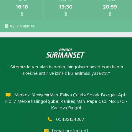
16:18
19:30
20:59
Aylık Vakitler
"Sitemizde yer alan haberler, bingolsurmanset.com haber
sitesine aittir ve izinsiz kullanılması yasaktır."
Merkez: YenişehirMah. Evliya Çelebi Sokak Bozgan Apt.
No: 7 Merkez Bingöl Şube: Kanireş Mah. Pape Cad. No: 3/C -
Karlıova Bingöl
05432134367
[email protected]