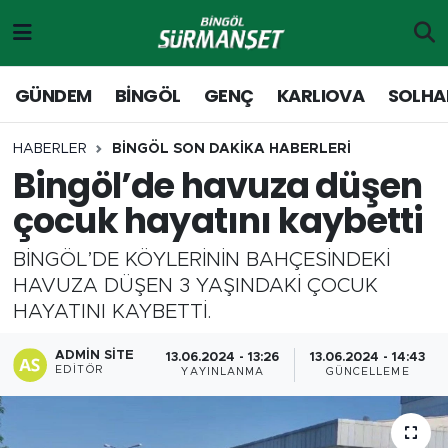
Gündem
Merkez Nöbetçi Eczaneler
GÜNDEM
BİNGÖL
GENÇ
KARLIOVA
SOLHA
Genç
Merkez Hava Durumu
HABERLER
BİNGÖL SON DAKİKA HABERLERİ
Bingöl’de havuza düşen
Solhan
Merkez Trafik Yoğunluk Haritası
çocuk hayatını kaybetti
Karlıova
Süper Lig Puan Durumu ve Fikstür
BİNGÖL’DE KÖYLERİNİN BAHÇESİNDEKİ
Adaklı-Kiğı
Tüm Manşetler
HAVUZA DÜŞEN 3 YAŞINDAKİ ÇOCUK
HAYATINI KAYBETTİ.
Yayladere-Yedisu
Son Dakika Haberleri
ADMIN SITE
13.06.2024 - 13:26
13.06.2024 - 14:43
EDITÖR
YAYINLANMA
GÜNCELLEME
MD Prestij Dergisi
Haber Arşivi
Siyaset