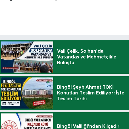
Vali Çelik, Solhan’da
Vatandaş ve Mehmetçikle
Buluştu
Bingöl Şeyh Ahmet TOKİ
Konutları Teslim Ediliyor: İşte
Teslim Tarihi
Bingöl Valiliği’nden Kılçadır