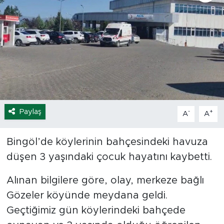
Spor
Yaşam
Sağlık
Eğitim
Paylaş
-
+
A
A
Ekonomi
Bingöl’de köylerinin bahçesindeki havuza
Hava Durumu
düşen 3 yaşındaki çocuk hayatını kaybetti.
Tavz Der
Alınan bilgilere göre, olay, merkeze bağlı
Gözeler köyünde meydana geldi.
Bingöl Kaza Haberleri
Geçtiğimiz gün köylerindeki bahçede