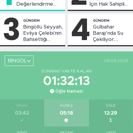
Değerlendirme
İçin Hak Sahipliği
Toplantısı Yapıldı
Askı Süreci
3
4
Başladı
GÜNDEM
GÜNDEM
Bingöllü Seyyah,
Gülbahar
Evliya Çelebi'nin
Barajı’nda Su
Bahsettiği
Çekiliyor:
Bingöl'deki O
Piknikçi Sayısı
Yeri Görüntüledi
Azaldı
BİNGÖL
08.08.2026
SONRAKI VAKTE KALAN
01:32:12
Öğle Namazı
İMSAK
GÜNEŞ
ÖĞLE
03:42
05:18
12:29
İKINDI
AKŞAM
YATSI