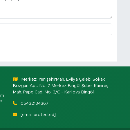
Merkez: YenişehirMah. Evliya Çelebi Sokak
Bozgan Apt. No: 7 Merkez Bingöl Şube: Kanireş
Mah. Pape Cad. No: 3/C - Karlıova Bingöl
om
."
05432134367
[email protected]