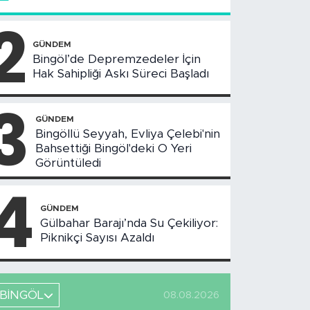
2
GÜNDEM
Bingöl’de Depremzedeler İçin
Hak Sahipliği Askı Süreci Başladı
3
GÜNDEM
Bingöllü Seyyah, Evliya Çelebi'nin
Bahsettiği Bingöl'deki O Yeri
Görüntüledi
4
GÜNDEM
Gülbahar Barajı’nda Su Çekiliyor:
Piknikçi Sayısı Azaldı
BİNGÖL
08.08.2026