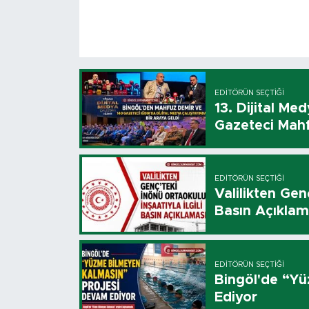
EDITÖRÜN SEÇTIĞI
13. Dijital Me
Gazeteci Mahf
EDITÖRÜN SEÇTIĞI
Valilikten Genç
Basın Açıklam
EDITÖRÜN SEÇTIĞI
Bingöl'de “Y
Ediyor