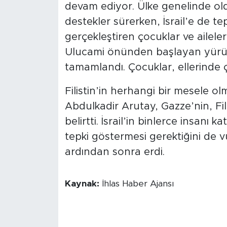
devam ediyor. Ülke genelinde old
destekler sürerken, İsrail’e de te
gerçekleştiren çocuklar ve ailele
Ulucami önünden başlayan yürü
tamamlandı. Çocuklar, ellerinde çeş
Filistin’in herhangi bir mesele olm
Abdulkadir Arutay, Gazze’nin, Fil
belirtti. İsrail’in binlerce insanı 
tepki göstermesi gerektiğini de v
ardından sonra erdi.
Kaynak:
İhlas Haber Ajansı