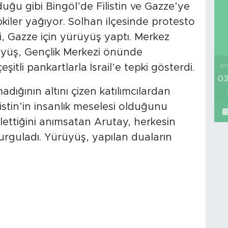
uğu gibi Bingöl’de Filistin ve Gazze’ye
pkiler yağıyor. Solhan ilçesinde protesto
ri, Gazze için yürüyüş yaptı. Merkez
yüş, Gençlik Merkezi önünde
itli pankartlarla İsrail’e tepki gösterdi.
İM
03
adığının altını çizen katılımcılardan
istin’in insanlık meselesi olduğunu
katlettiğini anımsatan Arutay, herkesin
urguladı. Yürüyüş, yapılan duaların