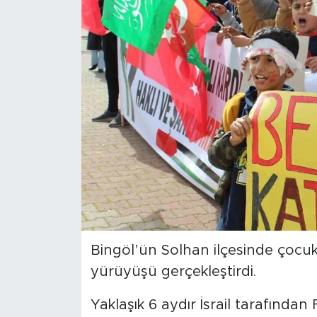
Spor
Yaşam
Sağlık
Eğitim
Ekonomi
Hava Durumu
Tavz Der
Bingöl’ün Solhan ilçesinde çocukl
yürüyüşü gerçekleştirdi.
Bingöl Kaza Haberleri
Yaklaşık 6 aydır İsrail tarafından 