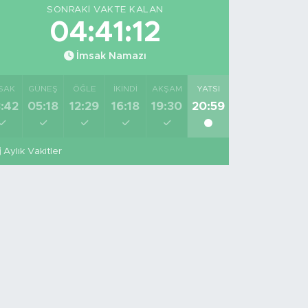
SONRAKI VAKTE KALAN
04:41:11
İmsak Namazı
SAK
GÜNEŞ
ÖĞLE
İKINDI
AKŞAM
YATSI
:42
05:18
12:29
16:18
19:30
20:59
Aylık Vakitler