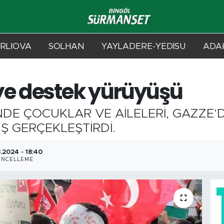
RLIOVA
SOLHAN
YAYLADERE-YEDİSU
ADAK
ye destek yürüyüşü
NDE ÇOCUKLAR VE AİLELERİ, GAZZE’D
 GERÇEKLEŞTİRDİ.
.2024 - 18:40
ÜNCELLEME