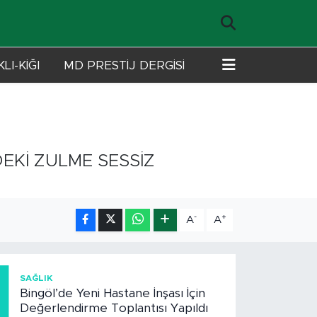
LI-KİĞI
MD PRESTİJ DERGİSİ
EKİ ZULME SESSİZ
-
+
A
A
1
SAĞLIK
Bingöl’de Yeni Hastane İnşası İçin
Değerlendirme Toplantısı Yapıldı