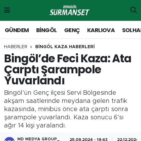
Gündem
Merkez Nöbetçi Eczaneler
GÜNDEM
BİNGÖL
GENÇ
KARLIOVA
SOLHA
Genç
Merkez Hava Durumu
HABERLER
BİNGÖL KAZA HABERLERİ
Bingöl’de Feci Kaza: Ata
Solhan
Merkez Trafik Yoğunluk Haritası
Çarptı Şarampole
Karlıova
Süper Lig Puan Durumu ve Fikstür
Yuvarlandı
Adaklı-Kiğı
Tüm Manşetler
Bingöl’ün Genç ilçesi Servi Bölgesinde
akşam saatlerinde meydana gelen trafik
Yayladere-Yedisu
Son Dakika Haberleri
kazasında, minibüs önce ata çarptı sonra
şarampole yuvarlandı. Kaza sonucu 6’sı
MD Prestij Dergisi
Haber Arşivi
ağır 14 kişi yaralandı.
Siyaset
MD MEDYA GROUP_
25.09.2024 - 19:43
22.12.2024 -