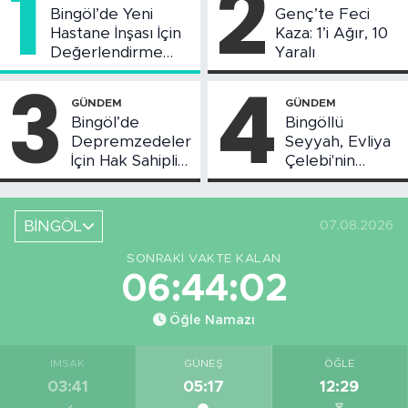
1
2
Bingöl’de Yeni
Genç’te Feci
Hastane İnşası İçin
Kaza: 1’i Ağır, 10
Değerlendirme
Yaralı
Toplantısı Yapıldı
3
4
GÜNDEM
GÜNDEM
Bingöl’de
Bingöllü
Depremzedeler
Seyyah, Evliya
İçin Hak Sahipliği
Çelebi'nin
Askı Süreci
Bahsettiği
Başladı
Bingöl'deki O
Yeri
BİNGÖL
07.08.2026
Görüntüledi
SONRAKI VAKTE KALAN
06:44:01
Öğle Namazı
İMSAK
GÜNEŞ
ÖĞLE
03:41
05:17
12:29