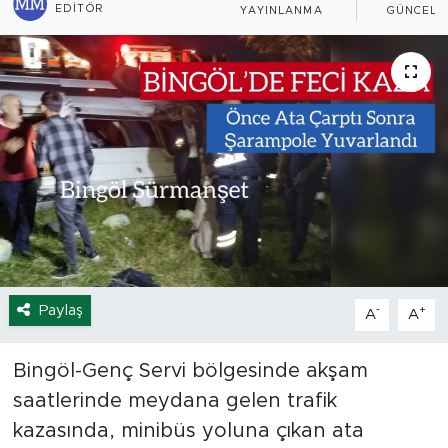
EDITÖR
YAYINLANMA
GÜNCELL
Spor
Yaşam
Sağlık
Eğitim
Ekonomi
Hava Durumu
Paylaş
-
+
A
A
Tavz Der
Bingöl-Genç Servi bölgesinde akşam
Bingöl Kaza Haberleri
saatlerinde meydana gelen trafik
kazasında, minibüs yoluna çıkan ata