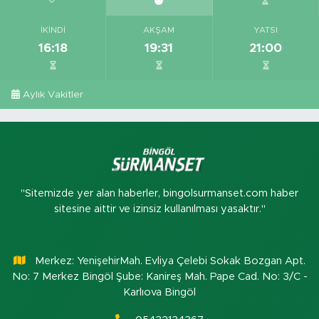
İKINDI
AKŞAM
YATSI
16:18
19:31
21:00
Aylık Vakitler
"Sitemizde yer alan haberler, bingolsurmanset.com haber
sitesine aittir ve izinsiz kullanılması yasaktır."
Merkez: YenişehirMah. Evliya Çelebi Sokak Bozgan Apt.
No: 7 Merkez Bingöl Şube: Kanireş Mah. Pape Cad. No: 3/C -
Karlıova Bingöl