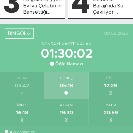
3
4
Evliya Çelebi'nin
Barajı’nda Su
Bahsettiği
Çekiliyor:
Bingöl'deki O
Piknikçi Sayısı
Yeri Görüntüledi
Azaldı
BİNGÖL
08.08.2026
SONRAKI VAKTE KALAN
01:30:01
Öğle Namazı
İMSAK
GÜNEŞ
ÖĞLE
03:42
05:18
12:29
İKINDI
AKŞAM
YATSI
16:18
19:30
20:59
Aylık Vakitler