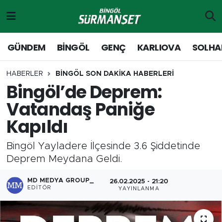
Gündem
Merkez Nöbetçi Eczaneler
GÜNDEM
BİNGÖL
GENÇ
KARLIOVA
SOLHA
Genç
Merkez Hava Durumu
HABERLER
BİNGÖL SON DAKİKA HABERLERİ
Bingöl’de Deprem:
Solhan
Merkez Trafik Yoğunluk Haritası
Vatandaş Paniğe
Karlıova
Süper Lig Puan Durumu ve Fikstür
Kapıldı
Adaklı-Kiğı
Tüm Manşetler
Bingöl Yayladere İlçesinde 3.6 Şiddetinde
Deprem Meydana Geldi.
Yayladere-Yedisu
Son Dakika Haberleri
MD MEDYA GROUP_
26.02.2025 - 21:20
MD Prestij Dergisi
Haber Arşivi
EDITÖR
YAYINLANMA
Siyaset