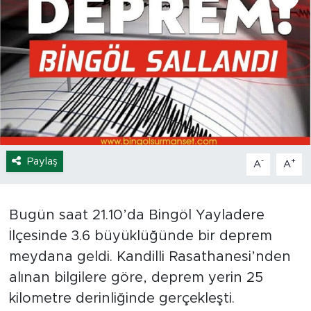
Spor
Yaşam
Sağlık
Eğitim
Paylaş
-
+
A
A
Ekonomi
Hava Durumu
Bugün saat 21.10’da Bingöl Yayladere
İlçesinde 3.6 büyüklüğünde bir deprem
Tavz Der
meydana geldi. Kandilli Rasathanesi’nden
Bingöl Kaza Haberleri
alınan bilgilere göre, deprem yerin 25
kilometre derinliğinde gerçekleşti.