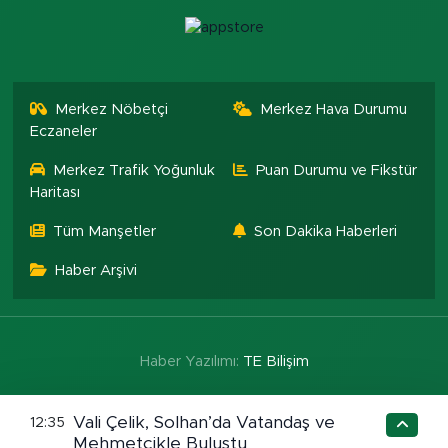
Merkez Nöbetçi
Merkez Hava Durumu
Eczaneler
Merkez Trafik Yoğunluk
Puan Durumu ve Fikstür
Haritası
Tüm Manşetler
Son Dakika Haberleri
Haber Arşivi
Haber Yazılımı:
TE Bilişim
Vali Çelik, Solhan’da Vatandaş ve
12:35
Mehmetçikle Buluştu