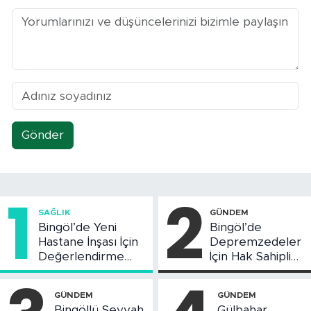
Gönder
1
2
SAĞLIK
GÜNDEM
Bingöl’de Yeni
Bingöl’de
Hastane İnşası İçin
Depremzedeler
Değerlendirme
İçin Hak Sahipliği
Toplantısı Yapıldı
Askı Süreci
Başladı
GÜNDEM
GÜNDEM
Bingöllü Seyyah,
Gülbahar