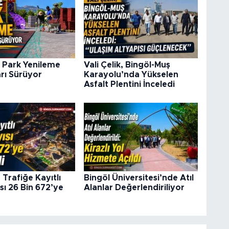
 Park Yenileme
Vali Çelik, Bingöl-Muş
rı Sürüyor
Karayolu’nda Yükselen
Asfalt Plentini İnceledi
 Trafiğe Kayıtlı
Bingöl Üniversitesi’nde Atıl
sı 26 Bin 672’ye
Alanlar Değerlendiriliyor