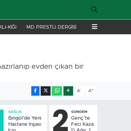
LI-KİĞI
MD PRESTİJ DERGİSİ
hazırlanıp evden çıkan bir
-
+
A
A
1
2
SAĞLIK
GÜNDEM
Bingöl’de Yeni
Genç’te
Hastane İnşası
Feci Kaza:
İçin
1’i Ağır, 10