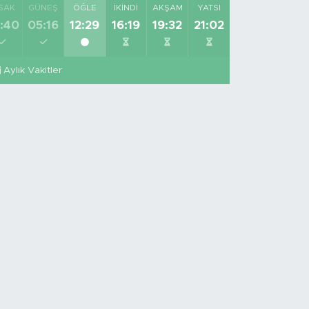
SAK
GÜNEŞ
ÖĞLE
İKINDI
AKŞAM
YATSI
:40
05:16
12:29
16:19
19:32
21:02
Aylık Vakitler