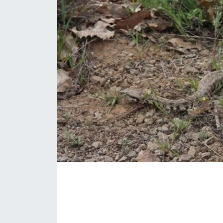
Spor
Yaşam
Sağlık
Eğitim
Ekonomi
Hava Durumu
Tavz Der
Bingöl Kaza Haberleri