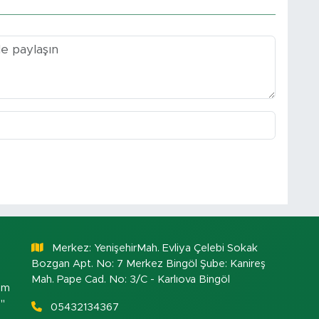
Merkez: YenişehirMah. Evliya Çelebi Sokak
Bozgan Apt. No: 7 Merkez Bingöl Şube: Kanireş
Mah. Pape Cad. No: 3/C - Karlıova Bingöl
om
."
05432134367