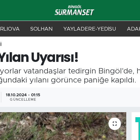
RLIOVA
SOLHAN
YAYLADERE-YEDİSU
ADAK
İ
Yılan Uyarısı!
yorlar vatandaşlar tedirgin Bingöl'de, 
ğundaki yılanı görünce paniğe kapıldı.
18.10.2024 - 01:15
GÜNCELLEME