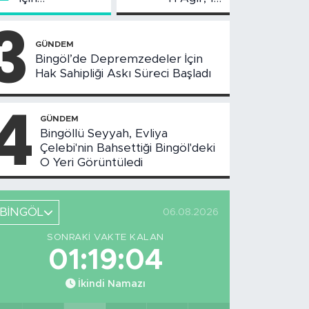
Değerlendirme
Yaralı
3
Toplantısı
Yapıldı
GÜNDEM
Bingöl’de Depremzedeler İçin
Hak Sahipliği Askı Süreci Başladı
4
GÜNDEM
Bingöllü Seyyah, Evliya
Çelebi'nin Bahsettiği Bingöl'deki
O Yeri Görüntüledi
BİNGÖL
06.08.2026
SONRAKI VAKTE KALAN
01:19:03
İkindi Namazı