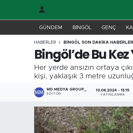
Gündem
Merkez Nöbetçi Eczaneler
GÜNDEM
BİNGÖL
GENÇ
KA
Genç
Merkez Hava Durumu
HABERLER
BİNGÖL SON DAKİKA HABERLER
Bingöl’de Bu Kez 
Solhan
Merkez Trafik Yoğunluk Haritası
Her yerde ansızın ortaya çıkı
Karlıova
Süper Lig Puan Durumu ve Fikstür
kişi, yaklaşık 3 metre uzunlu
Adaklı-Kiğı
Tüm Manşetler
MD MEDYA GROUP_
10.06.2024 - 15:15
EDITÖR
YAYINLANMA
Yayladere-Yedisu
Son Dakika Haberleri
MD Prestij Dergisi
Haber Arşivi
Siyaset