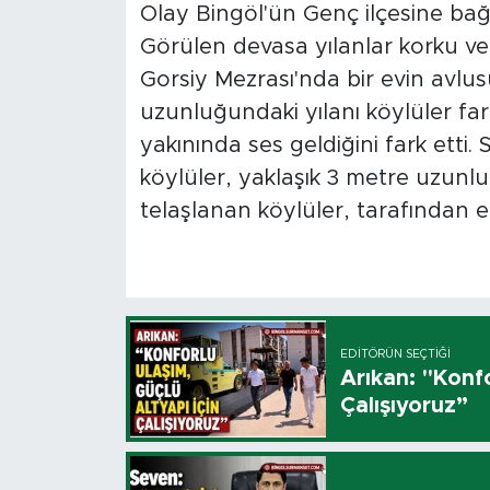
Olay Bingöl'ün Genç ilçesine bağl
Görülen devasa yılanlar korku ve 
Gorsiy Mezrası'nda bir evin avlu
uzunluğundaki yılanı köylüler far
yakınında ses geldiğini fark etti.
köylüler, yaklaşık 3 metre uzunlu
telaşlanan köylüler, tarafından et
EDITÖRÜN SEÇTIĞI
Arıkan: "Konfo
Çalışıyoruz”