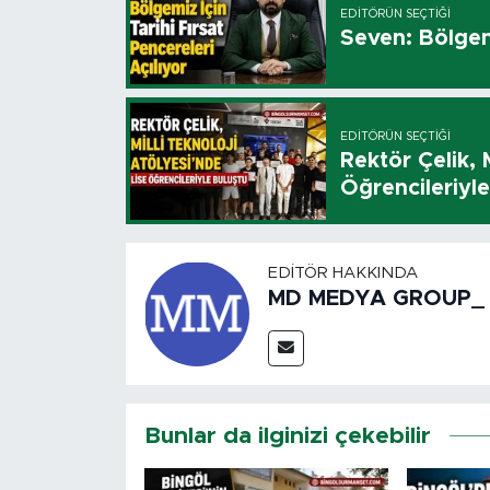
EDITÖRÜN SEÇTIĞI
Seven: Bölgemi
EDITÖRÜN SEÇTIĞI
Rektör Çelik, 
Öğrencileriyl
EDITÖR HAKKINDA
MD MEDYA GROUP_
Bunlar da ilginizi çekebilir