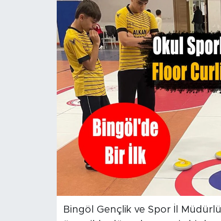
Spor
Yaşam
Sağlık
Eğitim
Ekonomi
Hava Durumu
Tavz Der
Bingöl Kaza Haberleri
Bingöl Gençlik ve Spor İl Müdür