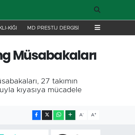
LI-KİĞI
MD PRESTİJ DERGİSİ
rling Müsabakaları
üsabakaları, 27 takımın
uhuyla kıyasıya mücadele
-
+
A
A