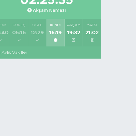
02:25:33
Akşam Namazı
SAK
GÜNEŞ
ÖĞLE
İKINDI
AKŞAM
YATSI
:40
05:16
12:29
16:19
19:32
21:02
Aylık Vakitler