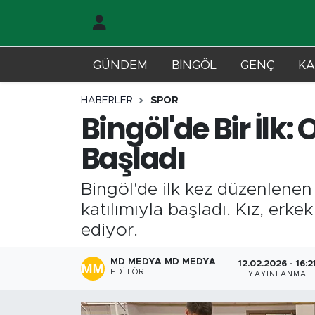
Gündem
Merkez Nöbetçi Eczaneler
GÜNDEM
BİNGÖL
GENÇ
KA
Genç
Merkez Hava Durumu
HABERLER
SPOR
Bingöl'de Bir İlk
Solhan
Merkez Trafik Yoğunluk Haritası
Başladı
Karlıova
Süper Lig Puan Durumu ve Fikstür
Bingöl'de ilk kez düzenlenen
Adaklı-Kiğı
Tüm Manşetler
katılımıyla başladı. Kız, erk
ediyor.
Yayladere-Yedisu
Son Dakika Haberleri
MD MEDYA MD MEDYA
12.02.2026 - 16:2
MD Prestij Dergisi
Haber Arşivi
EDITÖR
YAYINLANMA
Siyaset