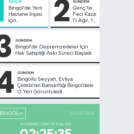
1
2
SAĞLIK
GÜNDEM
Bingöl’de Yeni
Genç’te
Hastane İnşası
Feci Kaza:
İçin
1’i Ağır, 10
Değerlendirme
Yaralı
3
Toplantısı
Yapıldı
GÜNDEM
Bingöl’de Depremzedeler İçin
Hak Sahipliği Askı Süreci Başladı
4
GÜNDEM
Bingöllü Seyyah, Evliya
Çelebi'nin Bahsettiği Bingöl'deki
O Yeri Görüntüledi
BİNGÖL
06.08.2026
SONRAKI VAKTE KALAN