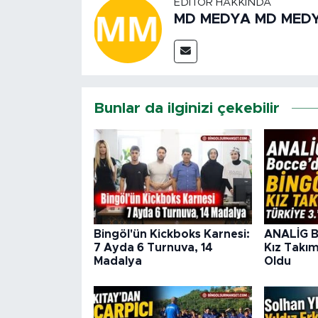
EDITÖR HAKKINDA
MD MEDYA MD MED
Bunlar da ilginizi çekebilir
Bingöl'ün Kickboks Karnesi:
ANALİG B
7 Ayda 6 Turnuva, 14
Kız Takım
Madalya
Oldu