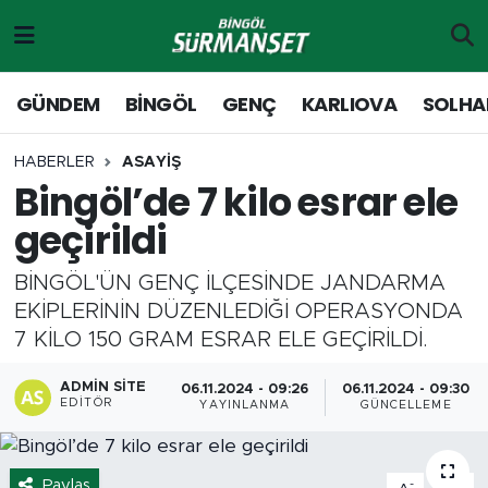
Gündem
Merkez Nöbetçi Eczaneler
GÜNDEM
BİNGÖL
GENÇ
KARLIOVA
SOLHA
Genç
Merkez Hava Durumu
HABERLER
ASAYİŞ
Bingöl’de 7 kilo esrar ele
Solhan
Merkez Trafik Yoğunluk Haritası
geçirildi
Karlıova
Süper Lig Puan Durumu ve Fikstür
BİNGÖL'ÜN GENÇ İLÇESİNDE JANDARMA
Adaklı-Kiğı
Tüm Manşetler
EKİPLERİNİN DÜZENLEDİĞİ OPERASYONDA
7 KİLO 150 GRAM ESRAR ELE GEÇİRİLDİ.
Yayladere-Yedisu
Son Dakika Haberleri
ADMIN SITE
06.11.2024 - 09:26
06.11.2024 - 09:30
EDITÖR
YAYINLANMA
GÜNCELLEME
MD Prestij Dergisi
Haber Arşivi
Siyaset
Paylaş
-
+