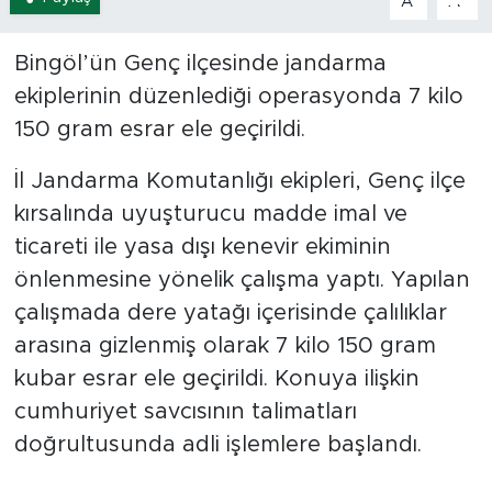
A
A
Spor
Bingöl’ün Genç ilçesinde jandarma
ekiplerinin düzenlediği operasyonda 7 kilo
Yaşam
150 gram esrar ele geçirildi.
Sağlık
İl Jandarma Komutanlığı ekipleri, Genç ilçe
Eğitim
kırsalında uyuşturucu madde imal ve
ticareti ile yasa dışı kenevir ekiminin
Ekonomi
önlenmesine yönelik çalışma yaptı. Yapılan
çalışmada dere yatağı içerisinde çalılıklar
Hava Durumu
arasına gizlenmiş olarak 7 kilo 150 gram
Tavz Der
kubar esrar ele geçirildi. Konuya ilişkin
cumhuriyet savcısının talimatları
Bingöl Kaza Haberleri
doğrultusunda adli işlemlere başlandı.