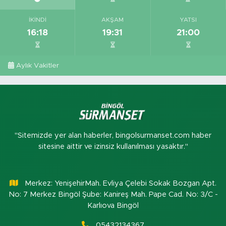
İKINDI
AKŞAM
YATSI
16:18
19:31
21:00
Aylık Vakitler
"Sitemizde yer alan haberler, bingolsurmanset.com haber
sitesine aittir ve izinsiz kullanılması yasaktır."
Merkez: YenişehirMah. Evliya Çelebi Sokak Bozgan Apt.
No: 7 Merkez Bingöl Şube: Kanireş Mah. Pape Cad. No: 3/C -
Karlıova Bingöl
05432134367