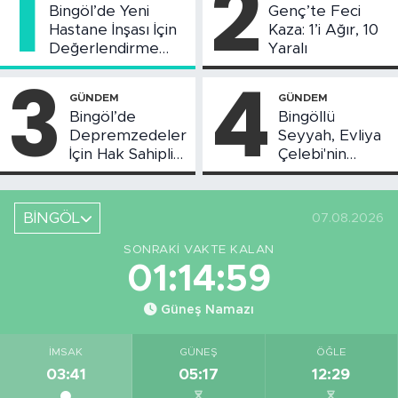
1
2
Bingöl’de Yeni
Genç’te Feci
Hastane İnşası İçin
Kaza: 1’i Ağır, 10
Değerlendirme
Yaralı
Toplantısı Yapıldı
3
4
GÜNDEM
GÜNDEM
Bingöl’de
Bingöllü
Depremzedeler
Seyyah, Evliya
İçin Hak Sahipliği
Çelebi'nin
Askı Süreci
Bahsettiği
Başladı
Bingöl'deki O
Yeri
BİNGÖL
07.08.2026
Görüntüledi
SONRAKI VAKTE KALAN
01:14:58
Güneş Namazı
İMSAK
GÜNEŞ
ÖĞLE
03:41
05:17
12:29