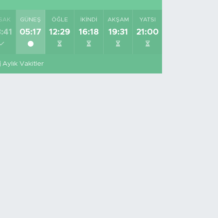
SAK
GÜNEŞ
ÖĞLE
İKINDI
AKŞAM
YATSI
:41
05:17
12:29
16:18
19:31
21:00
Aylık Vakitler