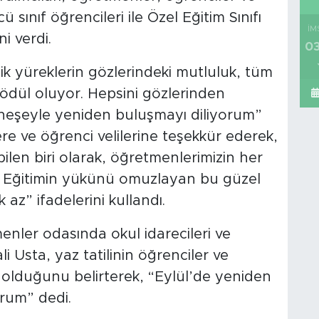
cü sınıf öğrencileri ile Özel Eğitim Sınıfı
İM
i verdi.
03
k yüreklerin gözlerindeki mutluluk, tüm
dül oluyor. Hepsini gözlerinden
 neşeyle yeniden buluşmayı diliyorum”
re ve öğrenci velilerine teşekkür ederek,
len biri olarak, öğretmenlerimizin her
z. Eğitimin yükünü omuzlayan bu güzel
az” ifadelerini kullandı.
nler odasında okul idarecileri ve
 Usta, yaz tatilinin öğrenciler ve
ı olduğunu belirterek, “Eylül’de yeniden
orum” dedi.