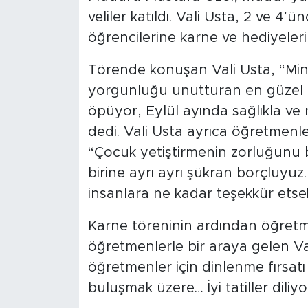
veliler katıldı. Vali Usta, 2 ve 4’ün
öğrencilerine karne ve hediyelerin
Törende konuşan Vali Usta, “Mini
yorgunluğu unutturan en güzel ö
öpüyor, Eylül ayında sağlıkla ve
dedi. Vali Usta ayrıca öğretmenle
“Çocuk yetiştirmenin zorluğunu bi
birine ayrı ayrı şükran borçluyu
insanlara ne kadar teşekkür etsek 
Karne töreninin ardından öğretme
öğretmenlerle bir araya gelen Vali
öğretmenler için dinlenme fırsat
buluşmak üzere… İyi tatiller diliy