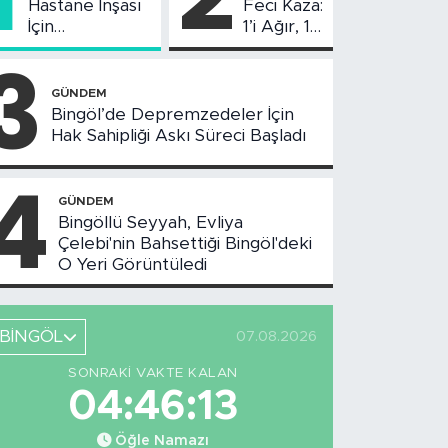
Hastane İnşası
Feci Kaza:
İçin
1’i Ağır, 10
Değerlendirme
Yaralı
3
Toplantısı
Yapıldı
GÜNDEM
Bingöl’de Depremzedeler İçin
Hak Sahipliği Askı Süreci Başladı
4
GÜNDEM
Bingöllü Seyyah, Evliya
Çelebi'nin Bahsettiği Bingöl'deki
O Yeri Görüntüledi
BİNGÖL
07.08.2026
SONRAKI VAKTE KALAN
04:46:12
Öğle Namazı