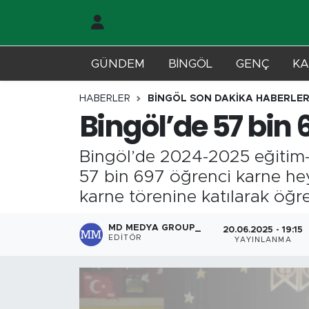
Gündem
Merkez Nöbetçi Eczaneler
GÜNDEM
BİNGÖL
GENÇ
KA
Genç
Merkez Hava Durumu
HABERLER
BİNGÖL SON DAKİKA HABERLER
Bingöl’de 57 bin
Solhan
Merkez Trafik Yoğunluk Haritası
Bingöl’de 2024-2025 eğitim-
Karlıova
Süper Lig Puan Durumu ve Fikstür
57 bin 697 öğrenci karne he
Adaklı-Kiğı
Tüm Manşetler
karne törenine katılarak öğre
Yayladere-Yedisu
Son Dakika Haberleri
MD MEDYA GROUP_
20.06.2025 - 19:15
EDITÖR
YAYINLANMA
MD Prestij Dergisi
Haber Arşivi
Siyaset