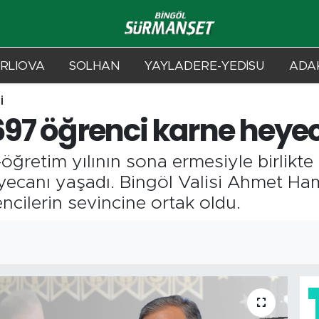
RLIOVA
SOLHAN
YAYLADERE-YEDİSU
ADAK
İ
 697 öğrenci karne heye
öğretim yılının sona ermesiyle birlikt
yecanı yaşadı. Bingöl Valisi Ahmet H
ncilerin sevincine ortak oldu.