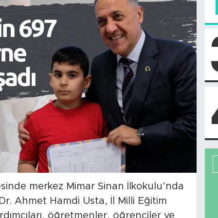
nesinde merkez Mimar Sinan İlkokulu’nda
r. Ahmet Hamdi Usta, İl Milli Eğitim
ımcıları, öğretmenler, öğrenciler ve