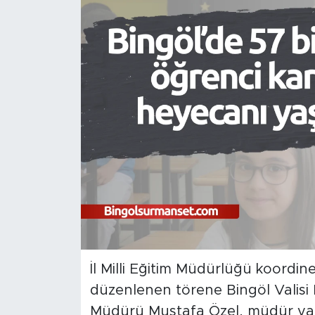
Spor
Yaşam
Sağlık
Eğitim
Ekonomi
Hava Durumu
Tavz Der
İl Milli Eğitim Müdürlüğü koordi
Bingöl Kaza Haberleri
düzenlenen törene Bingöl Valisi D
Müdürü Mustafa Özel, müdür yard