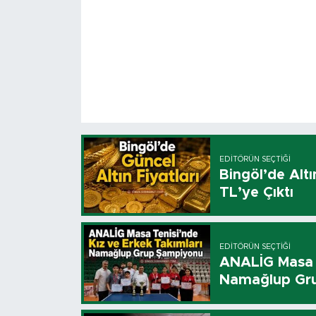
EDITÖRÜN SEÇTIĞI
Bingöl’de Altı
TL’ye Çıktı
EDITÖRÜN SEÇTIĞI
ANALİG Masa T
Namağlup Gr