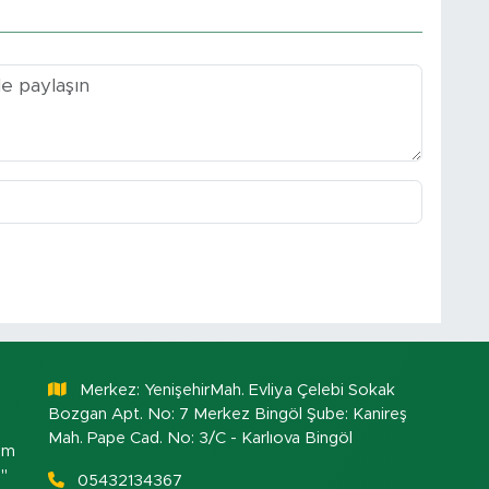
Merkez: YenişehirMah. Evliya Çelebi Sokak
Bozgan Apt. No: 7 Merkez Bingöl Şube: Kanireş
Mah. Pape Cad. No: 3/C - Karlıova Bingöl
om
."
05432134367