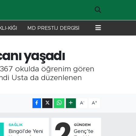
LI-KİĞI
MD PRESTİJ DERGİSİ
canı yaşadı
e 367 okulda öğrenim gören
amdi Usta da düzenlenen
-
+
A
A
1
2
SAĞLIK
GÜNDEM
Bingöl’de Yeni
Genç’te