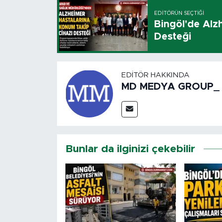
EDITÖRÜN SEÇTIĞI
Bingöl'de Alz
Desteği
EDITÖR HAKKINDA
MD MEDYA GROUP_
Bunlar da ilginizi çekebilir