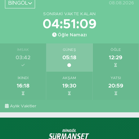
BİNGÖL
08.08.2026
SONRAKI VAKTE KALAN
04:51:08
Öğle Namazı
İMSAK
GÜNEŞ
ÖĞLE
03:42
05:18
12:29
İKINDI
AKŞAM
YATSI
16:18
19:30
20:59
Aylık Vakitler