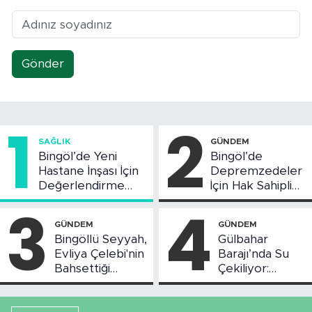
Gönder
1
2
SAĞLIK
GÜNDEM
Bingöl’de Yeni
Bingöl’de
Hastane İnşası İçin
Depremzedeler
Değerlendirme
İçin Hak Sahipliği
Toplantısı Yapıldı
Askı Süreci
3
4
Başladı
GÜNDEM
GÜNDEM
Bingöllü Seyyah,
Gülbahar
Evliya Çelebi'nin
Barajı’nda Su
Bahsettiği
Çekiliyor:
Bingöl'deki O
Piknikçi Sayısı
Yeri Görüntüledi
Azaldı