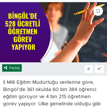
Spor
Yaşam
Sağlık
Eğitim
Ekonomi
Paylaş
-
+
A
A
Hava Durumu
Tavz Der
İl Milli Eğitim Müdürlüğü verilerine göre,
Bingöl’de 361 okulda 60 bin 384 öğrenci
Bingöl Kaza Haberleri
eğitim görüyor ve 4 bin 215 öğretmen
görev yapıyor. Ülke genelinde olduğu gibi