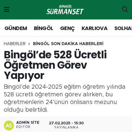
Gündem
Merkez Nöbetçi Eczaneler
GÜNDEM
BİNGÖL
GENÇ
KARLIOVA
SOLHA
Genç
Merkez Hava Durumu
HABERLER
BİNGÖL SON DAKİKA HABERLERİ
Bingöl’de 528 Ücretli
Solhan
Merkez Trafik Yoğunluk Haritası
Öğretmen Görev
Karlıova
Süper Lig Puan Durumu ve Fikstür
Yapıyor
Adaklı-Kiğı
Tüm Manşetler
Bingöl’de 2024-2025 eğitim öğretim yılında
528 ücretli öğretmen görev alırken, bu
Yayladere-Yedisu
Son Dakika Haberleri
öğretmenlerin 24’ünün önlisans mezunu
olduğu belirtildi.
MD Prestij Dergisi
Haber Arşivi
ADMIN SITE
27.02.2025 - 15:30
Siyaset
EDITÖR
YAYINLANMA