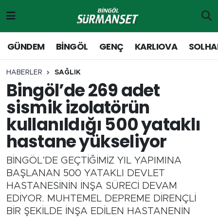
Gündem
Merkez Nöbetçi Eczaneler
GÜNDEM
BİNGÖL
GENÇ
KARLIOVA
SOLHA
Genç
Merkez Hava Durumu
HABERLER
SAĞLIK
Bingöl’de 269 adet
Solhan
Merkez Trafik Yoğunluk Haritası
sismik izolatörün
Karlıova
Süper Lig Puan Durumu ve Fikstür
kullanıldığı 500 yataklı
hastane yükseliyor
Adaklı-Kiğı
Tüm Manşetler
BİNGÖL’DE GEÇTİĞİMİZ YIL YAPIMINA
Yayladere-Yedisu
Son Dakika Haberleri
BAŞLANAN 500 YATAKLI DEVLET
HASTANESİNİN İNŞA SÜRECİ DEVAM
MD Prestij Dergisi
Haber Arşivi
EDİYOR. MUHTEMEL DEPREME DİRENÇLİ
BİR ŞEKİLDE İNŞA EDİLEN HASTANENİN
Siyaset