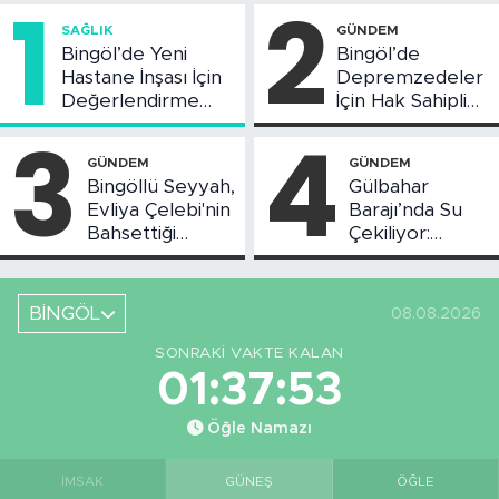
1
2
SAĞLIK
GÜNDEM
Bingöl’de Yeni
Bingöl’de
Hastane İnşası İçin
Depremzedeler
Değerlendirme
İçin Hak Sahipliği
Toplantısı Yapıldı
Askı Süreci
3
4
Başladı
GÜNDEM
GÜNDEM
Bingöllü Seyyah,
Gülbahar
Evliya Çelebi'nin
Barajı’nda Su
Bahsettiği
Çekiliyor:
Bingöl'deki O
Piknikçi Sayısı
Yeri Görüntüledi
Azaldı
BİNGÖL
08.08.2026
SONRAKI VAKTE KALAN
01:37:52
Öğle Namazı
İMSAK
GÜNEŞ
ÖĞLE