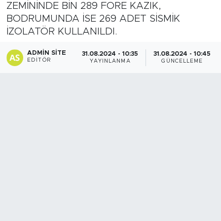
ZEMİNİNDE BİN 289 FORE KAZIK,
Spor
BODRUMUNDA İSE 269 ADET SİSMİK
İZOLATÖR KULLANILDI.
Yaşam
ADMIN SITE
31.08.2024 - 10:35
31.08.2024 - 10:45
EDITÖR
YAYINLANMA
GÜNCELLEME
Sağlık
Eğitim
Ekonomi
Hava Durumu
Tavz Der
Bingöl Kaza Haberleri