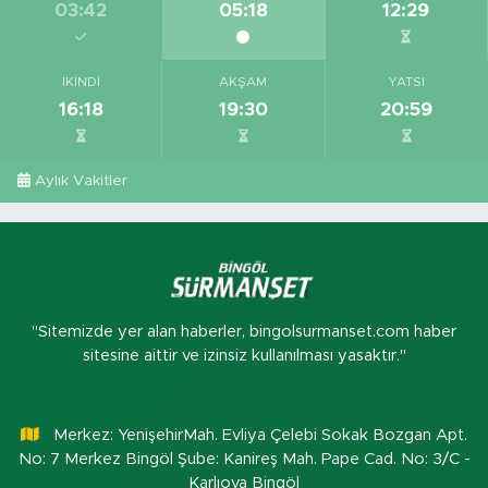
03:42
05:18
12:29
İKINDI
AKŞAM
YATSI
16:18
19:30
20:59
Aylık Vakitler
"Sitemizde yer alan haberler, bingolsurmanset.com haber
sitesine aittir ve izinsiz kullanılması yasaktır."
Merkez: YenişehirMah. Evliya Çelebi Sokak Bozgan Apt.
No: 7 Merkez Bingöl Şube: Kanireş Mah. Pape Cad. No: 3/C -
Karlıova Bingöl