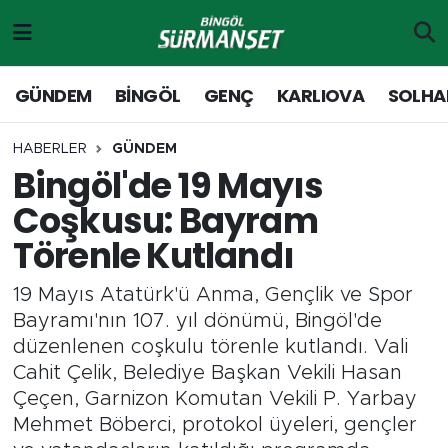
Gündem
Merkez Nöbetçi Eczaneler
GÜNDEM
BİNGÖL
GENÇ
KARLIOVA
SOLHA
Genç
Merkez Hava Durumu
HABERLER
GÜNDEM
Bingöl'de 19 Mayıs
Solhan
Merkez Trafik Yoğunluk Haritası
Coşkusu: Bayram
Karlıova
Süper Lig Puan Durumu ve Fikstür
Törenle Kutlandı
Adaklı-Kiğı
Tüm Manşetler
19 Mayıs Atatürk'ü Anma, Gençlik ve Spor
Bayramı'nın 107. yıl dönümü, Bingöl'de
Yayladere-Yedisu
Son Dakika Haberleri
düzenlenen coşkulu törenle kutlandı. Vali
Cahit Çelik, Belediye Başkan Vekili Hasan
MD Prestij Dergisi
Haber Arşivi
Çeçen, Garnizon Komutan Vekili P. Yarbay
Mehmet Böberci, protokol üyeleri, gençler
Siyaset