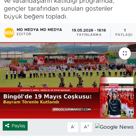
ve vatandaşların katıldığı programda,
gençler tarafından sunulan gösteriler
Spor
büyük beğeni topladı.
Yaşam
MD MEDYA MD MEDYA
19.05.2026 - 16:16
1
EDITÖR
YAYINLANMA
PAYLAŞIM
Sağlık
Eğitim
Ekonomi
Hava Durumu
Tavz Der
Bingöl Kaza Haberleri
Paylaş
-
+
A
A