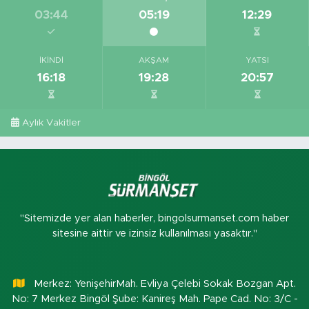
03:44
05:19
12:29
İKINDI
AKŞAM
YATSI
16:18
19:28
20:57
Aylık Vakitler
"Sitemizde yer alan haberler, bingolsurmanset.com haber
sitesine aittir ve izinsiz kullanılması yasaktır."
Merkez: YenişehirMah. Evliya Çelebi Sokak Bozgan Apt.
No: 7 Merkez Bingöl Şube: Kanireş Mah. Pape Cad. No: 3/C -