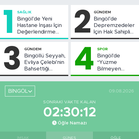
1
2
SAĞLIK
GÜNDEM
Bingöl’de Yeni
Bingöl’de
Hastane İnşası İçin
Depremzedeler
Değerlendirme
İçin Hak Sahipliği
Toplantısı Yapıldı
Askı Süreci
3
4
Başladı
GÜNDEM
SPOR
Bingöllü Seyyah,
Bingöl'de
Evliya Çelebi'nin
“Yüzme
Bahsettiği
Bilmeyen
Bingöl'deki O
Kalmasın”
Yeri Görüntüledi
Projesi Devam
Ediyor
BİNGÖL
09.08.2026
SONRAKI VAKTE KALAN
02:30:11
Öğle Namazı
İMSAK
GÜNEŞ
ÖĞLE