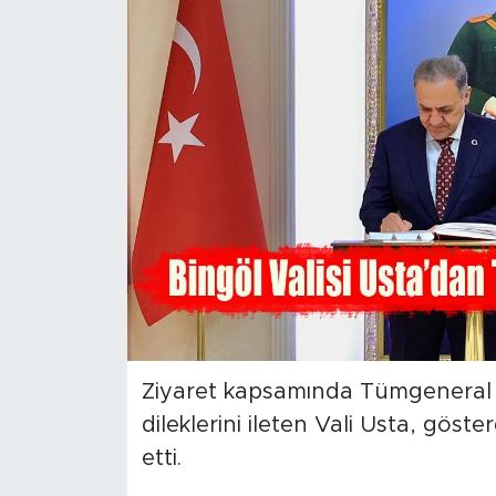
Spor
Yaşam
Sağlık
Eğitim
Ekonomi
Hava Durumu
Tavz Der
Ziyaret kapsamında Tümgeneral 
dileklerini ileten Vali Usta, göste
Bingöl Kaza Haberleri
etti.