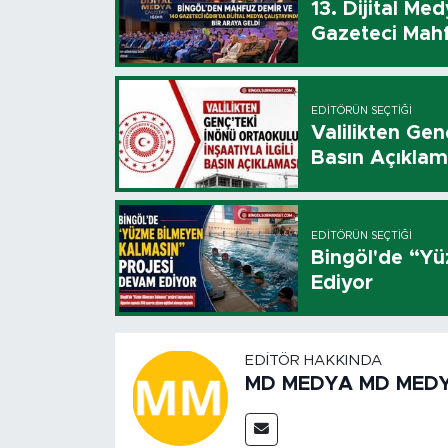
13. Dijital Me
Gazeteci Mahf
EDITÖRÜN SEÇTIĞI
Valilikten Genç
Basın Açıklam
EDITÖRÜN SEÇTIĞI
Bingöl'de “Y
Ediyor
EDITÖR HAKKINDA
MD MEDYA MD MED