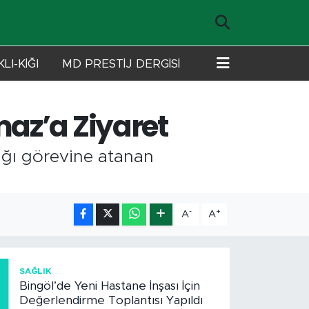
LI-KİĞI
MD PRESTİJ DERGİSİ
az’a Ziyaret
ığı görevine atanan
-
+
A
A
1
SAĞLIK
Bingöl’de Yeni Hastane İnşası İçin
Değerlendirme Toplantısı Yapıldı