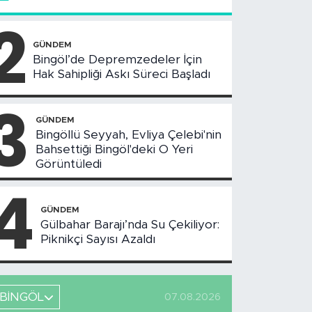
2
GÜNDEM
Bingöl’de Depremzedeler İçin
Hak Sahipliği Askı Süreci Başladı
3
GÜNDEM
Bingöllü Seyyah, Evliya Çelebi'nin
Bahsettiği Bingöl'deki O Yeri
Görüntüledi
4
GÜNDEM
Gülbahar Barajı’nda Su Çekiliyor:
Piknikçi Sayısı Azaldı
BİNGÖL
07.08.2026