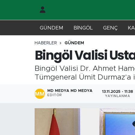
Gündem
Merkez Nöbetçi Eczaneler
GÜNDEM
BİNGÖL
GENÇ
KA
Genç
Merkez Hava Durumu
HABERLER
GÜNDEM
Bingöl Valisi Us
Solhan
Merkez Trafik Yoğunluk Haritası
Bingöl Valisi Dr. Ahmet Ham
Karlıova
Süper Lig Puan Durumu ve Fikstür
Tümgeneral Ümit Durmaz’a ia
Adaklı-Kiğı
Tüm Manşetler
MD MEDYA MD MEDYA
13.11.2025 - 11:38
EDITÖR
YAYINLANMA
Yayladere-Yedisu
Son Dakika Haberleri
MD Prestij Dergisi
Haber Arşivi
Siyaset