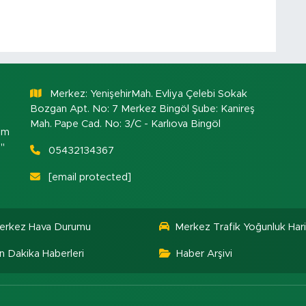
Merkez: YenişehirMah. Evliya Çelebi Sokak
Bozgan Apt. No: 7 Merkez Bingöl Şube: Kanireş
Mah. Pape Cad. No: 3/C - Karlıova Bingöl
om
."
05432134367
[email protected]
erkez Hava Durumu
Merkez Trafik Yoğunluk Hari
n Dakika Haberleri
Haber Arşivi