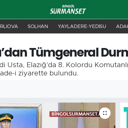
RLIOVA
SOLHAN
YAYLADERE-YEDİSU
ADAK
ta’dan Tümgeneral Durm
di Usta, Elazığ’da 8. Kolordu Komutanl
de-i ziyarette bulundu.