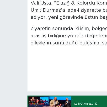
Vali Usta, “Elazığ 8. Kolordu K
Ümit Durmaz’a iade-i ziyarette bu
ediyor, yeni görevinde üstün başar
Ziyaretin sonunda iki isim, bölge
arası iş birliğine yönelik değerlen
dileklerin sunulduğu buluşma, sa
EDITÖRÜN SEÇTIĞI