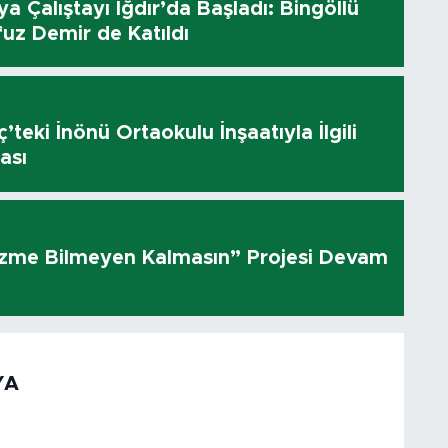
dya Çalıştayı Iğdır’da Başladı: Bingöllü
uz Demir de Katıldı
’teki İnönü Ortaokulu İnşaatıyla İlgili
ası
üzme Bilmeyen Kalmasın” Projesi Devam
YA