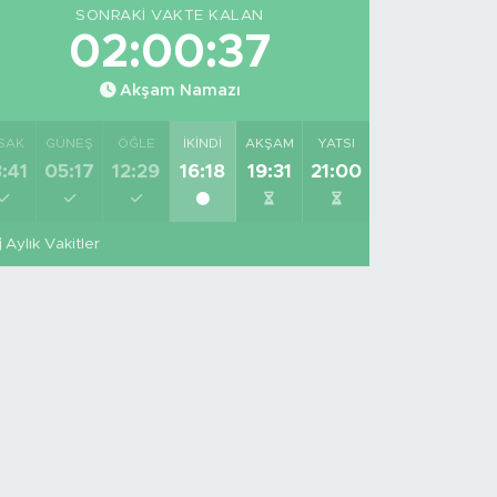
SONRAKI VAKTE KALAN
02:00:36
Akşam Namazı
SAK
GÜNEŞ
ÖĞLE
İKINDI
AKŞAM
YATSI
:41
05:17
12:29
16:18
19:31
21:00
Aylık Vakitler