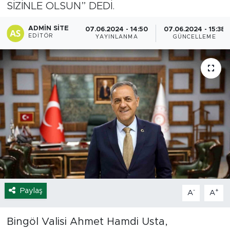
SİZİNLE OLSUN” DEDİ.
Spor
ADMIN SITE
07.06.2024 - 14:50
07.06.2024 - 15:38
EDITÖR
YAYINLANMA
GÜNCELLEME
Yaşam
Sağlık
Eğitim
Ekonomi
Hava Durumu
Tavz Der
Paylaş
-
+
A
A
Bingöl Kaza Haberleri
Bingöl Valisi Ahmet Hamdi Usta,