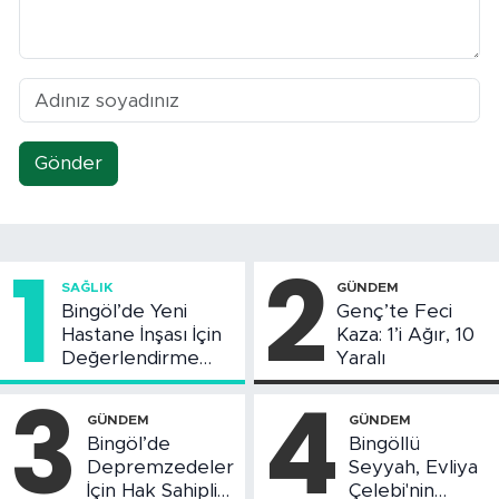
Gönder
1
2
SAĞLIK
GÜNDEM
Bingöl’de Yeni
Genç’te Feci
Hastane İnşası İçin
Kaza: 1’i Ağır, 10
Değerlendirme
Yaralı
Toplantısı Yapıldı
3
4
GÜNDEM
GÜNDEM
Bingöl’de
Bingöllü
Depremzedeler
Seyyah, Evliya
İçin Hak Sahipliği
Çelebi'nin