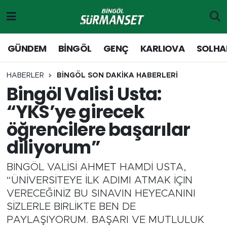
Gündem
Merkez Nöbetçi Eczaneler
GÜNDEM
BİNGÖL
GENÇ
KARLIOVA
SOLHA
Genç
Merkez Hava Durumu
HABERLER
BİNGÖL SON DAKİKA HABERLERİ
Bingöl Valisi Usta:
Solhan
Merkez Trafik Yoğunluk Haritası
“YKS’ye girecek
Karlıova
Süper Lig Puan Durumu ve Fikstür
öğrencilere başarılar
diliyorum”
Adaklı-Kiğı
Tüm Manşetler
BİNGÖL VALİSİ AHMET HAMDİ USTA,
Yayladere-Yedisu
Son Dakika Haberleri
“ÜNİVERSİTEYE İLK ADIMI ATMAK İÇİN
VERECEĞİNİZ BU SINAVIN HEYECANINI
MD Prestij Dergisi
Haber Arşivi
SİZLERLE BİRLİKTE BEN DE
PAYLAŞIYORUM. BAŞARI VE MUTLULUK
Siyaset