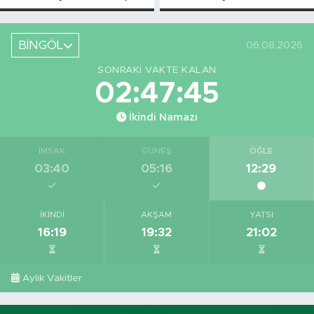
Askı Süreci
Bahsettiği
Başladı
Bingöl'deki O
Yeri
BİNGÖL
06.08.2026
Görüntüledi
SONRAKI VAKTE KALAN
02:47:44
İkindi Namazı
İMSAK
GÜNEŞ
ÖĞLE
03:40
05:16
12:29
İKINDI
AKŞAM
YATSI
16:19
19:32
21:02
Aylık Vakitler