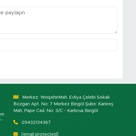
Merkez: YenişehirMah. Evliya Çelebi Sokak
Bozgan Apt. No: 7 Merkez Bingöl Şube: Kanireş
Mah. Pape Cad. No: 3/C - Karlıova Bingöl
om
."
05432134367
[email protected]