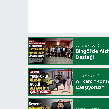
EDITÖRÜN SEÇTIĞI
Bingöl'de Alz
Desteği
EDITÖRÜN SEÇTIĞI
Arıkan: "Konfo
Çalışıyoruz”