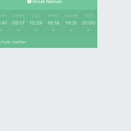
İmsak Namazı
SAK
GÜNEŞ
ÖĞLE
İKINDI
AKŞAM
YATSI
:41
05:17
12:29
16:18
19:31
21:00
Aylık Vakitler