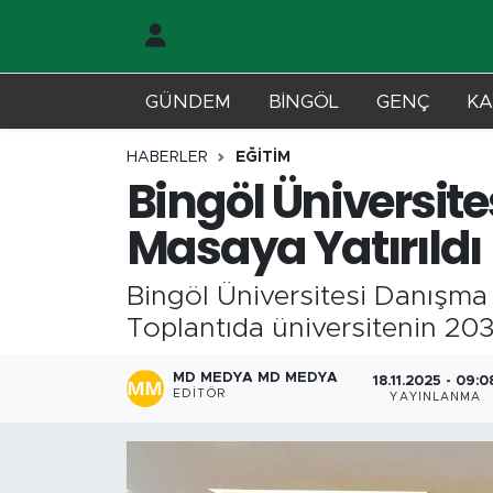
Gündem
Merkez Nöbetçi Eczaneler
GÜNDEM
BİNGÖL
GENÇ
KA
Genç
Merkez Hava Durumu
HABERLER
EĞİTİM
Bingöl Üniversite
Solhan
Merkez Trafik Yoğunluk Haritası
Masaya Yatırıldı
Karlıova
Süper Lig Puan Durumu ve Fikstür
Bingöl Üniversitesi Danışma K
Adaklı-Kiğı
Tüm Manşetler
Toplantıda üniversitenin 2030
Yayladere-Yedisu
Son Dakika Haberleri
MD MEDYA MD MEDYA
18.11.2025 - 09:0
EDITÖR
YAYINLANMA
MD Prestij Dergisi
Haber Arşivi
Siyaset