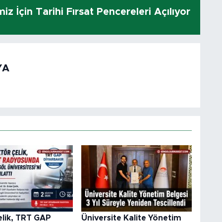
z İçin Tarihi Fırsat Pencereleri Açılıyor
YA
elik, TRT GAP
Üniversite Kalite Yönetim