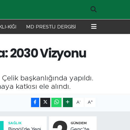
LI-KİĞI
MD PRESTİJ DERGİSİ
ma: 2030 Vizyonu
 Çelik başkanlığında yapıldı.
ya katkısı ele alındı.
-
+
A
A
SAĞLIK
GÜNDEM
Bingöl’de Yeni
Genç’te