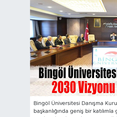
Spor
Yaşam
Sağlık
Eğitim
Ekonomi
Hava Durumu
Tavz Der
Bingöl Kaza Haberleri
Bingöl Üniversitesi Danışma Kurul
başkanlığında geniş bir katılımla 