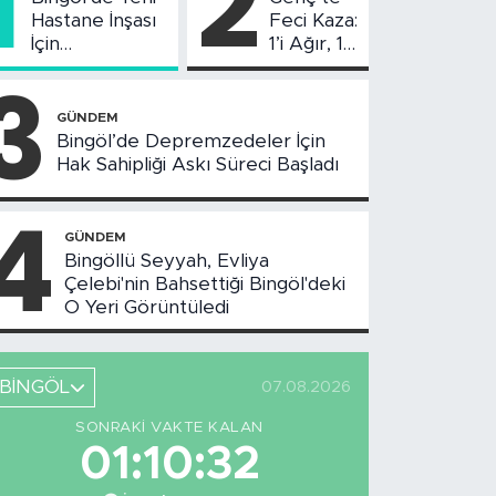
1
2
Hastane İnşası
Feci Kaza:
İçin
1’i Ağır, 10
Değerlendirme
Yaralı
3
Toplantısı
Yapıldı
GÜNDEM
Bingöl’de Depremzedeler İçin
Hak Sahipliği Askı Süreci Başladı
4
GÜNDEM
Bingöllü Seyyah, Evliya
Çelebi'nin Bahsettiği Bingöl'deki
O Yeri Görüntüledi
BİNGÖL
07.08.2026
SONRAKI VAKTE KALAN
01:10:31