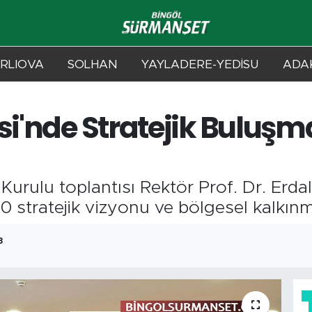
RLIOVA
SOLHAN
YAYLADERE-YEDİSU
ADAK
si'nde Stratejik Buluş
urulu toplantısı Rektör Prof. Dr. Erdal
 stratejik vizyonu ve bölgesel kalkınma
8